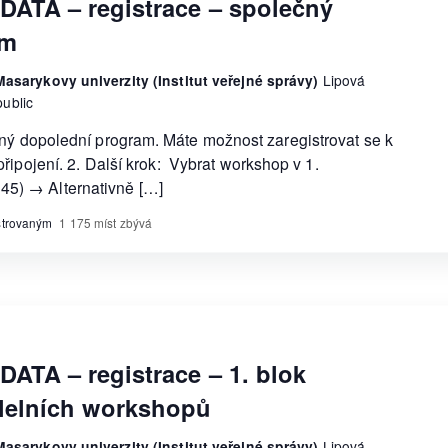
 DATA – registrace – společný
am
asarykovy univerzity (Institut veřejné správy)
Lipová
ublic
čný dopolední program. Máte možnost zaregistrovat se k
připojení. 2. Další krok: Vybrat workshop v 1.
45) → Alternativně […]
istrovaným
1 175 míst zbývá
DATA – registrace – 1. blok
lelních workshopů
asarykovy univerzity (Institut veřejné správy)
Lipová