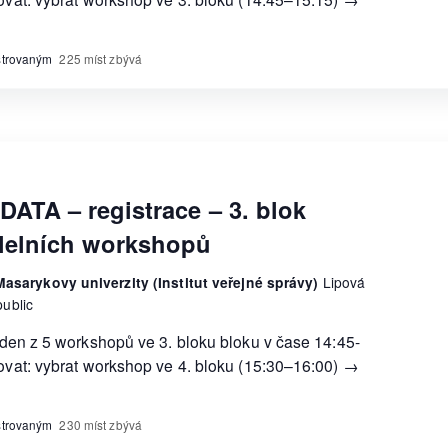
istrovaným
225 míst zbývá
DATA – registrace – 3. blok
lelních workshopů
asarykovy univerzity (Institut veřejné správy)
Lipová
ublic
jeden z 5 workshopů ve 3. bloku bloku v čase 14:45-
čovat: vybrat workshop ve 4. bloku (15:30–16:00) →
istrovaným
230 míst zbývá