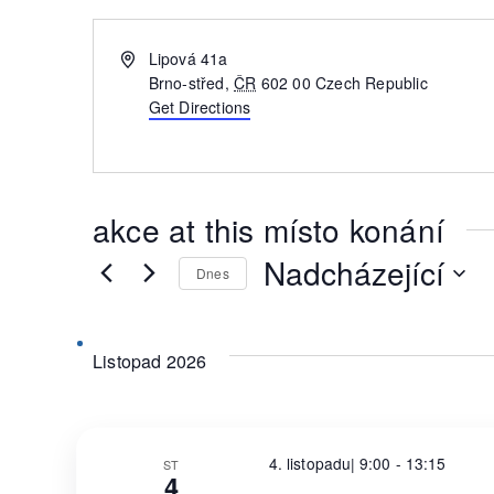
Address
Lipová 41a
Brno-střed
,
ČR
602 00
Czech Republic
Get Directions
akce at this místo konání
Nadcházející
Dnes
Vyberte
datum.
Listopad 2026
4. listopadu| 9:00
-
13:15
ST
4