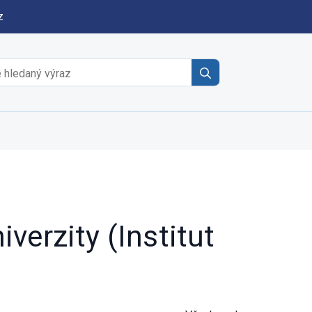
z
Search
for:
erzity (Institut