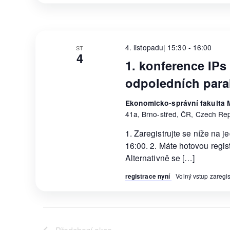
4. listopadu| 15:30
-
16:00
ST
4
1. konference IPs 
odpoledních para
Ekonomicko-správní fakulta M
41a, Brno-střed, ČR, Czech Rep
1. Zaregistrujte se níže na 
16:00. 2. Máte hotovou regis
Alternativně se […]
registrace nyní
Volný vstup zareg