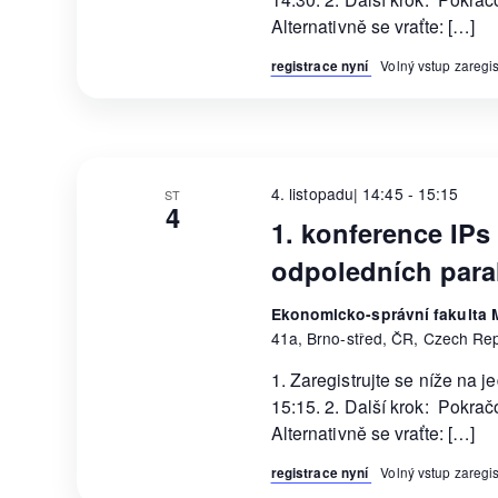
Alternativně se vraťte: […]
registrace nyní
Volný vstup zareg
4. listopadu| 14:45
-
15:15
ST
4
1. konference IPs 
odpoledních para
Ekonomicko-správní fakulta M
41a, Brno-střed, ČR, Czech Rep
1. Zaregistrujte se níže na 
15:15. 2. Další krok: Pokra
Alternativně se vraťte: […]
registrace nyní
Volný vstup zareg