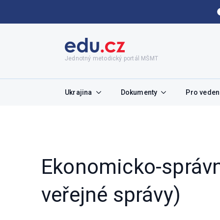
Jednotný metodický portál MŠMT
Ukrajina
Dokumenty
Pro vedení
Ekonomicko-správní
veřejné správy)