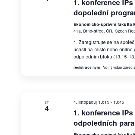
1. konference IPs
dopolední progr
Ekonomicko-správní fakulta M
41a, Brno-střed, ČR, Czech Rep
1. Zaregistrujte se na spole
účasti na místě nebo online 
odpoledním bloku (13:15-13:
registrace nyní
Volný vstup zareg
4. listopadu| 13:15
-
13:45
ST
4
1. konference IPs 
odpoledních para
Ekonomicko-správní fakulta M