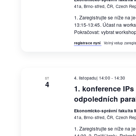
41a, Brno-střed, ČR, Czech Rep
1. Zaregistrujte se níže na 
13:15-13:45. Účast na work
Pokračovat: vybrat workshop
registrace nyní
Volný vstup zareg
4. listopadu| 14:00
-
14:30
ST
4
1. konference IPs 
odpoledních para
Ekonomicko-správní fakulta M
41a, Brno-střed, ČR, Czech Rep
1. Zaregistrujte se níže na 
14:30. 2. Další krok: Pokra