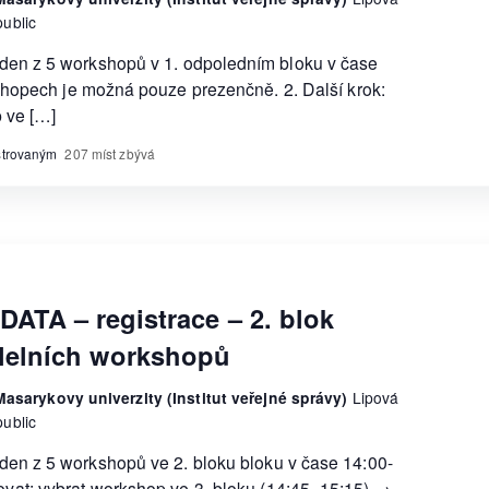
ublic
jeden z 5 workshopů v 1. odpoledním bloku v čase
shopech je možná pouze prezenčně. 2. Další krok:
 ve […]
istrovaným
207 míst zbývá
DATA – registrace – 2. blok
lelních workshopů
asarykovy univerzity (Institut veřejné správy)
Lipová
ublic
jeden z 5 workshopů ve 2. bloku bloku v čase 14:00-
čovat: vybrat workshop ve 3. bloku (14:45–15:15) →