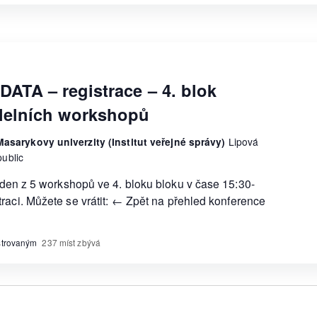
DATA – registrace – 4. blok
lelních workshopů
asarykovy univerzity (Institut veřejné správy)
Lipová
ublic
jeden z 5 workshopů ve 4. bloku bloku v čase 15:30-
traci. Můžete se vrátit: ← Zpět na přehled konference
istrovaným
237 míst zbývá