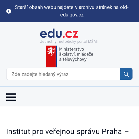
Starší obsah webu najdete v archivu stránek na old-
edu.gov.cz
Jednotný metodický portál MŠMT
Se
for
Institut pro veřejnou správu Praha –