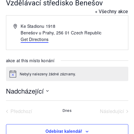
Vzdělávací středisko Benešov
« Všechny akce
Address
Ke Stadionu 1918
Benešov u Prahy
,
256 01
Czech Republic
Get Directions
akce at this místo konání
Nebyly nalezeny žádné záznamy.
Notice
Nadcházející
Vyberte
datum.
Předchozí
Dnes
Následující
akce
akce
Odebírat kalendář