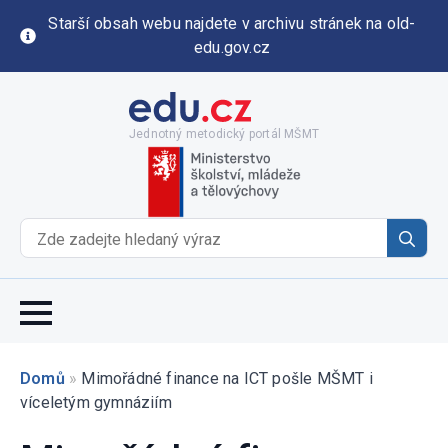
Starší obsah webu najdete v archivu stránek na old-
edu.gov.cz
Jednotný metodický portál MŠMT
Se
for
Domů
»
Mimořádné finance na ICT pošle MŠMT i
víceletým gymnáziím