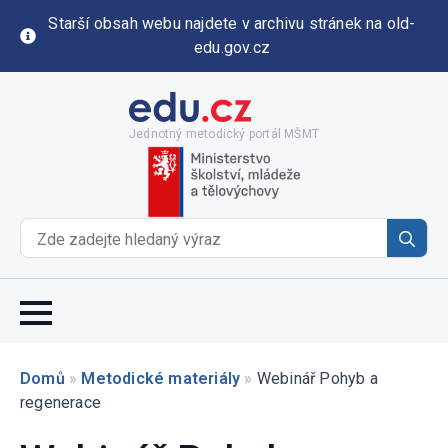
Starší obsah webu najdete v archivu stránek na old-
edu.gov.cz
Jednotný metodický portál MŠMT
Se
for
Domů
»
Metodické materiály
»
Webinář Pohyb a
regenerace