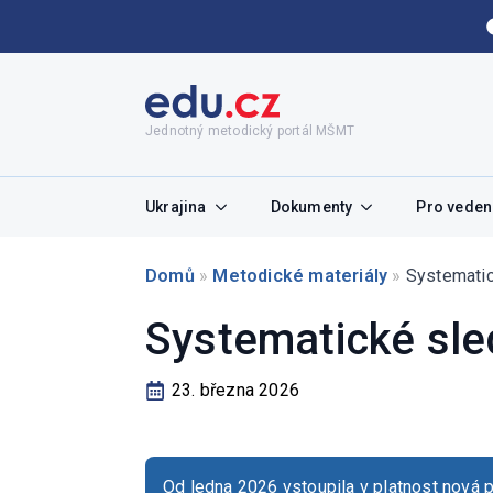
Jednotný metodický portál MŠMT
Ukrajina
Dokumenty
Pro vedení
Domů
»
Metodické materiály
»
Systematic
Systematické sle
23. března 2026
Od ledna 2026 vstoupila v platnost nová p