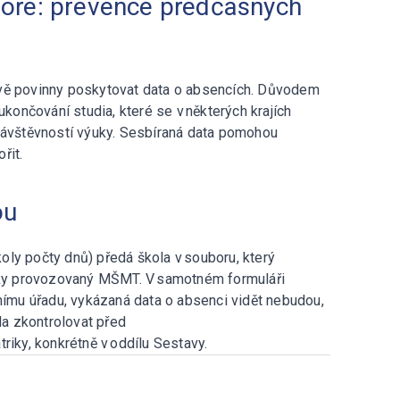
toře: prevence předčasných
ově povinny poskytovat data o absencích. Důvodem
ončování studia, které se v některých krajích
 návštěvností výuky. Sesbíraná data pomohou
řit.
ou
ly počty dnů) předá škola v souboru, který
riky provozovaný MŠMT. V samotném formuláři
vnímu úřadu, vykázaná data o absenci vidět nebudou,
a zkontrolovat před
riky, konkrétně v oddílu Sestavy.