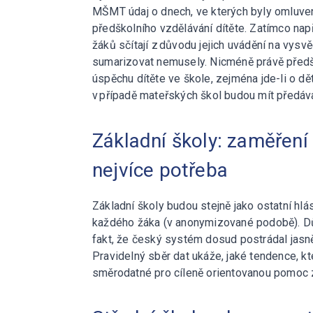
MŠMT údaj o dnech, ve kterých byly omluv
předškolního vzdělávání dítěte. Zatímco na
žáků sčítají z důvodu jejich uvádění na vys
sumarizovat nemusely. Nicméně právě předš
úspěchu dítěte ve škole, zejména jde-li o dě
v případě mateřských škol budou mít předáv
Základní školy: zaměření
nejvíce potřeba
Základní školy budou stejně jako ostatní hlá
každého žáka (v anonymizované podobě). Dův
fakt, že český systém dosud postrádal jas
Pravidelný sběr dat ukáže, jaké tendence, kte
směrodatné pro cíleně orientovanou pomoc z