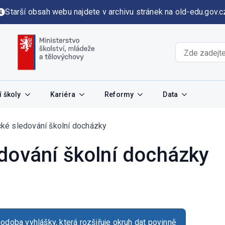
Starší obsah webu najdete v archivu stránek na old-edu.gov.c
 školy
Kariéra
Reformy
Data
ké sledování školní docházky
dování školní docházky
odoba vyhlášky, která rozšiřuje okruh dat povinně