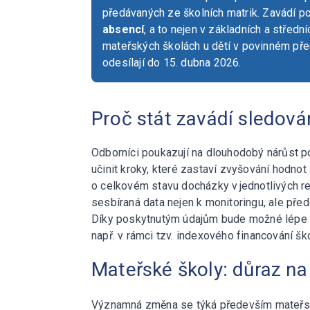
předávaných ze školních matrik. Zavádí p
absencí
, a to nejen v základních a středn
mateřských školách u dětí v povinném pře
odesílají do 15. dubna 2026.
Proč stát zavádí sledová
Odborníci poukazují na dlouhodobý nárůst 
učinit kroky, které zastaví zvyšování hodnot
o celkovém stavu docházky v jednotlivých re
sesbíraná data nejen k monitoringu, ale před
Díky poskytnutým údajům bude možné lépe s
např. v rámci tzv. indexového financování šk
Mateřské školy: důraz na
Významná změna se týká především mateřský