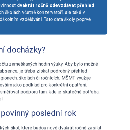
ovinnost
dvakrát ročně odevzdávat přehled
ích školách včetně konzervatoří, ale také v
dškolním vzdělávání. Tato data školy poprvé
ní docházky?
počtu zameškaných hodin výuky. Aby bylo možné
 absence, je třeba získat podrobný přehled
gionech, školách či ročnících. MŠMT využije
evším jako podklad pro konkrétní opatření.
měřovat podporu tam, kde je skutečně potřeba,
ol.
 povinný poslední rok
ch škol, které budou nově dvakrát ročně zasílat