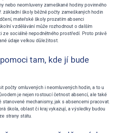
eny nebo neomluveny zameškané hodiny povinného
př. základní školy běžně počty zameškaných hodin
vědčení, mateřské školy prozatím absenci
kolní vzdělávání může rozhodnout o dalším
ti ze sociálně nepodnětného prostředí. Proto právě
ané údaje velkou důležitost.
 pomoci tam, kde jí bude
sit počty omluvených i neomluvených hodin, a to u
odem je nejen rostoucí četnost absencí, ale také
ně stanovené mechanismy, jak s absencemi pracovat.
rá škola, oblast či kraj vykazují, a výsledky budou
e strany státu.