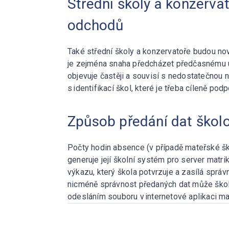
Střední školy a konzerva
odchodů
Také střední školy a konzervatoře budou n
je zejména snaha předcházet předčasnému uk
objevuje častěji a souvisí s nedostatečnou
s identifikací škol, které je třeba cíleně podpo
Způsob předání dat škol
Počty hodin absence (v případě mateřské ško
generuje její školní systém pro server mat
výkazu, který škola potvrzuje a zasílá sprá
nicméně správnost předaných dat může škol
odesláním souboru v internetové aplikaci mat