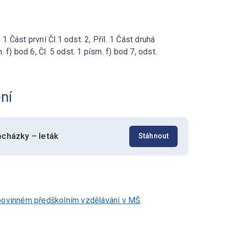
. 1 Část první Čl.1 odst. 2, Příl. 1 Část druhá
. f) bod 6, Čl. 5 odst. 1 písm. f) bod 7, odst.
ní
ocházky – leták
Stáhnout
 povinném předškolním vzdělávání v MŠ