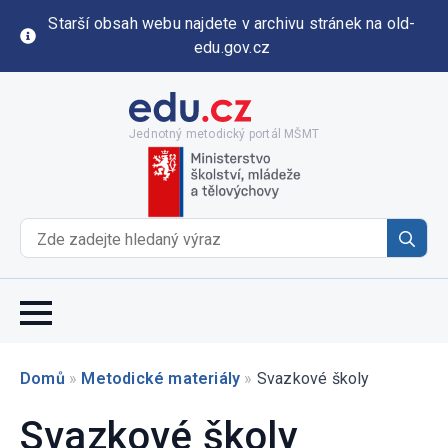
Starší obsah webu najdete v archivu stránek na old-
edu.gov.cz
Jednotný metodický portál MŠMT
Se
for
Domů
»
Metodické materiály
»
Svazkové školy
Svazkové školy