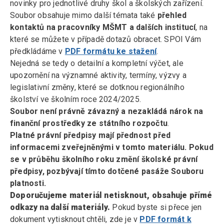
novinky pro jednotlivé druhy škol a školských zařízení.
Soubor obsahuje mimo další témata také
přehled
kontaktů na pracovníky MŠMT a dalších institucí
, na
které se můžete v případě dotazů obracet. SPOI Vám
předkládáme v
PDF formátu ke stažení
.
Nejedná se tedy o detailní a kompletní výčet, ale
upozornění na významné aktivity, termíny, výzvy a
legislativní změny, které se dotknou regionálního
školství ve školním roce 2024/2025.
Soubor není právně závazný a nezakládá nárok na
finanční prostředky ze státního rozpočtu
.
Platné právní předpisy mají přednost před
informacemi zveřejněnými v tomto materiálu. Pokud
se v průběhu školního roku změní školské právní
předpisy, pozbývají tímto dotčené pasáže Souboru
platnosti.
Doporučujeme materiál netisknout, obsahuje přímé
odkazy na další materiály.
Pokud byste si přece jen
dokument vytisknout chtěli, zde je v
PDF formát k