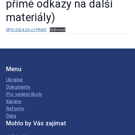
přímé odkazy na další
materiály)
SPOI-2024-25-v7-PRINT
Stáhnout
Menu
Ukrajina
Dokumenty
Pro vedení školy
Kariéra
Reformy
Data
Mohlo by Vás zajímat