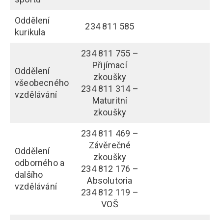
Oddělení
234 811 585
kurikula
234 811 755 –
Přijímací
Oddělení
zkoušky
všeobecného
234 811 314 –
vzdělávání
Maturitní
zkoušky
234 811 469 –
Závěrečné
Oddělení
zkoušky
odborného a
234 812 176 –
dalšího
Absolutoria
vzdělávání
234 812 119 –
VOŠ