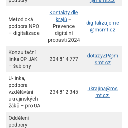
podpory
@msmt.cz
Kontakty dle
Metodická
krajů
–
digitalizujeme
podpora NPO
Prevence
@msmt.cz
– digitalizace
digitální
propasti 2024
Konzultační
dotazyZP@m
linka OP JAK
234 814 777
smt.cz
– šablony
U-linka,
podpora
ukrajina@ms
vzdělávání
234 812 345
mt.cz
ukrajinských
žáků – pro UA
Oddělení
podpory