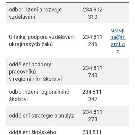
odbor řízení a rozvoje
234 812
vzdělávání
310
ukraji
U-linka, podpora vzdělávání
234 811
na@m
ukrajinských žáků
246
smt.c
z
oddělení podpory
234 811
pracovníků
740
v
regionálním školství
odbor řízení regionálního
234 811
školství
347
234 811
oddělení strategie a analýz
273
oddělení školského
234 811