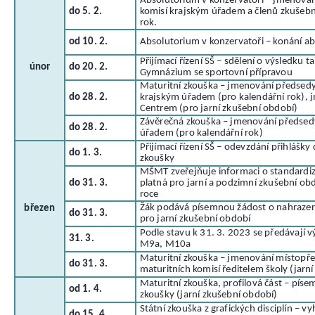
Absolutorium v konzervatoři – jmenován
do 5. 2.
komisí krajským úřadem a členů zkušební
rok.
od 10. 2.
Absolutorium v konzervatoři – konání a
Přijímací řízení SŠ – sdělení o výsledku 
únor
do 20. 2.
Gymnázium se sportovní přípravou
Maturitní zkouška – jmenování předsedy
do 28. 2.
krajským úřadem (pro kalendářní rok), 
Centrem (pro jarní zkušební období)
Závěrečná zkouška – jmenování předsed
do 28. 2.
úřadem (pro kalendářní rok)
Přijímací řízení SŠ – odevzdání přihlášk
do 1. 3.
zkoušky
MŠMT zveřejňuje informaci o standardi
do 31. 3.
platná pro jarní a podzimní zkušební ob
roce
Žák podává písemnou žádost o nahrazení 
březen
do 31. 3.
pro jarní zkušební období
Podle stavu k 31. 3. 2023 se předávají 
31. 3.
M9a, M10a
Maturitní zkouška – jmenování místopře
do 31. 3.
maturitních komisí ředitelem školy (jarn
Maturitní zkouška, profilová část – píse
od 1. 4.
zkoušky (jarní zkušební období)
Státní zkouška z grafických disciplín – v
do 15. 4.