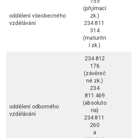
755
(přijímací
oddělení všeobecného
zk.)
vzdělávání
234 811
314
(maturitn
í zk.)
234 812
176
(závěreč
né zk.)
234
811 469
(absoluto
oddělení odborného
ria)
vzdělávání
234 811
260
a