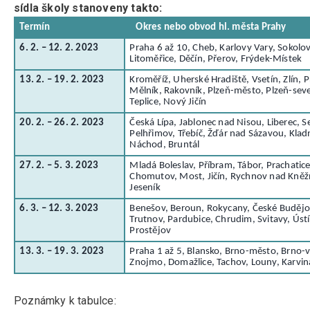
sídla školy stanoveny takto:
Termín
Okres nebo obvod hl. města Prahy
6. 2. – 12. 2. 2023
Praha 6 až 10, Cheb, Karlovy Vary, Sokolo
Litoměřice, Děčín, Přerov, Frýdek-Místek
13. 2. – 19. 2. 2023
Kroměříž, Uherské Hradiště, Vsetín, Zlín,
Mělník, Rakovník, Plzeň-město, Plzeň-sever
Teplice, Nový Jičín
20. 2. – 26. 2. 2023
Česká Lípa, Jablonec nad Nisou, Liberec, Se
Pelhřimov, Třebíč, Žďár nad Sázavou, Kladn
Náchod, Bruntál
27. 2. – 5. 3. 2023
Mladá Boleslav, Příbram, Tábor, Prachatice
Chomutov, Most, Jičín, Rychnov nad Kně
Jeseník
6. 3. – 12. 3. 2023
Benešov, Beroun, Rokycany, České Budějov
Trutnov, Pardubice, Chrudim, Svitavy, Ústí
Prostějov
13. 3. – 19. 3. 2023
Praha 1 až 5, Blansko, Brno-město, Brno-v
Znojmo, Domažlice, Tachov, Louny, Karvin
Poznámky k tabulce: