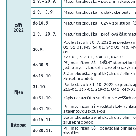
1. 9. – 20. 9.
Maturitní zkouška – podzimní zkušebn
1. 9. – 5. 9.
Maturitní zkouška – didaktické testy – 
do 10. 9.
Maturitní zkouška – CZVV zpřístupní Ř
září
2022
1. 9. – 20. 9.
Maturitní zkouška – profilová část mat
Podle stavu k 30. 9. 2022 se předávají 
01, S1-01, M3, S4-01, S4c-01, M8, M9
30. 9.
01,
Z27-01, Z33-01, Z34-01, R43-01
Přijímací řízení SŠ – MŠMT stanoví kon
do 30. 9.
jednotných zkoušek z českého jazyka a 
Státní zkouška z grafických disciplín –
do 15. 10.
zkušební období
Podle stavu k 31. 10. 2022 se předáva
31. 10.
Z15-01, Z17-01, Z19-01, U41, R43-01
říjen
do 31. 10.
Zápis uchazečů o studium ve vyšších 
Přijímací řízení SŠ – ředitel školy vyhlá
do 31. 10.
s talentovou zkouškou
Státní zkouška z grafických disciplín –
do 15. 11.
zkušební období
listopad
Přijímací řízení SŠ – odevzdání přihláš
do 30. 11.
zkouškou