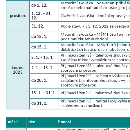
Maturitní zkouška – odevzdání přihláš
do 1. 12.
zkoušce nebo náhradní zkoušce (pro ja
1. 12. – 31.
prosinec
Závěrečná zkouška – konání opravných
12.
31. 12.
Podle stavu k 31. 12. 2022 se předává 
Maturitní zkouška – MŠMT určí termíny
do 15. 1.
podzimní zkušební období
Maturitní zkouška – MŠMT určí jednot
do 15. 1.
didaktických testů pro jarní zkušební 
Přijímací řízení SŠ – talentové zkoušky
2. 1. – 15. 1.
zkouškou mimo Gymnázium se sportov
Přijímací řízení SŠ – talentové zkoušk
Leden
2. 1. – 15. 2.
sportovní přípravou
2023
Přijímací řízení SŠ – sdělení o výsledk
do 20. 1.
vzdělání s talentovou zkouškou, s vý
sportovní přípravou
15. 1. – 31. 1.
Přijímací řízení SŠ – talentová zkouška 
Přijímací řízení SŠ – ředitel školy vyhlá
do 31. 1.
s talentovou zkouškou)
měsíc
den
činnost