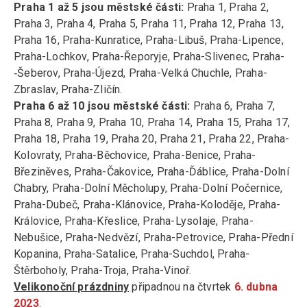
Praha 1 až 5 jsou městské části:
Praha 1, Praha 2,
Praha 3, Praha 4, Praha 5, Praha 11, Praha 12, Praha 13,
Praha 16, Praha-Kunratice, Praha-Libuš, Praha-Lipence,
Praha-Lochkov, Praha-Řeporyje, Praha-Slivenec, Praha-
‑Šeberov, Praha-Újezd, Praha-Velká Chuchle, Praha-
Zbraslav, Praha-Zličín.
Praha 6 až 10 jsou městské části:
Praha 6, Praha 7,
Praha 8, Praha 9, Praha 10, Praha 14, Praha 15, Praha 17,
Praha 18, Praha 19, Praha 20, Praha 21, Praha 22, Praha-
Kolovraty, Praha-Běchovice, Praha-Benice, Praha-
Březiněves, Praha-Čakovice, Praha-Ďáblice, Praha-Dolní
Chabry, Praha-Dolní Měcholupy, Praha-Dolní Počernice,
Praha-Dubeč, Praha-Klánovice, Praha-Koloděje, Praha-
Královice, Praha-Křeslice, Praha-Lysolaje, Praha-
Nebušice, Praha-Nedvězí, Praha-Petrovice, Praha-Přední
Kopanina, Praha-Satalice, Praha-Suchdol, Praha-
Štěrboholy, Praha-Troja, Praha-Vinoř.
Velikonoční prázdniny
připadnou na čtvrtek
6. dubna
2023
.