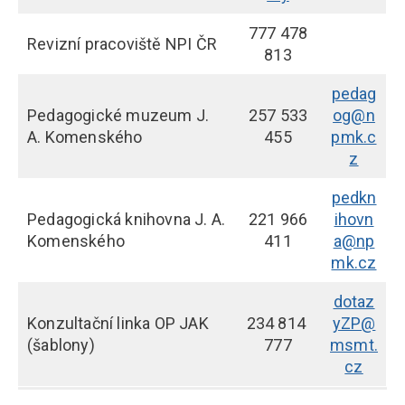
777 478
Revizní pracoviště NPI ČR
813
pedag
Pedagogické muzeum J.
257 533
og@n
A. Komenského
455
pmk.c
z
pedkn
Pedagogická knihovna J. A.
221 966
ihovn
Komenského
411
a@np
mk.cz
dotaz
Konzultační linka OP JAK
234 814
yZP@
(šablony)
777
msmt.
cz