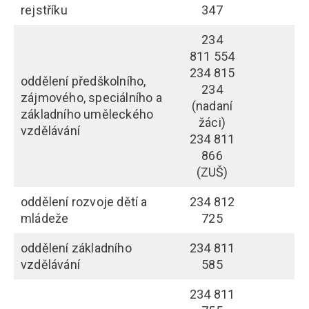
rejstříku
347
234
811 554
234 815
oddělení předškolního,
234
zájmového, speciálního a
(nadaní
základního uměleckého
žáci)
vzdělávání
234 811
866
(ZUŠ)
oddělení rozvoje dětí a
234 812
mládeže
725
oddělení základního
234 811
vzdělávání
585
234 811