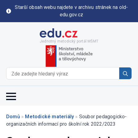
Starší obsah webu najdete v archivu stránek na old-
edu.gov.cz
Jednotný metodický portál MŠMT
Se
for
Domů
»
Metodické materiály
»
Soubor pedagogicko-
organizačních informací pro školní rok 2022/2023