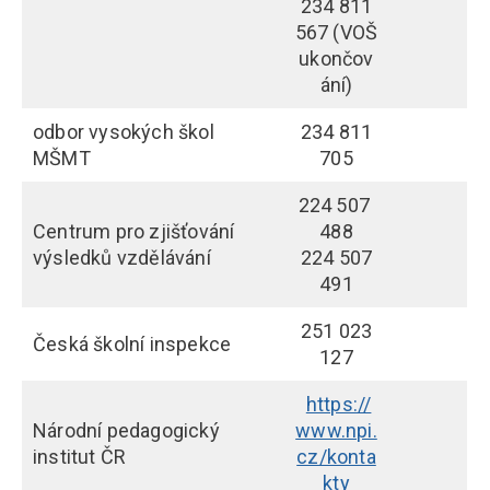
234 811
567 (VOŠ
ukončov
ání)
odbor vysokých škol
234 811
MŠMT
705
224 507
Centrum pro zjišťování
488
výsledků vzdělávání
224 507
491
251 023
Česká školní inspekce
127
https://
Národní pedagogický
www.npi.
institut ČR
cz/konta
kty