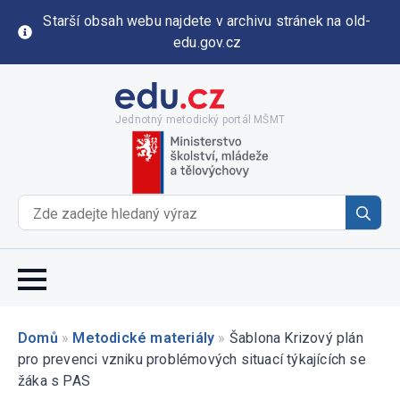
Starší obsah webu najdete v archivu stránek na old-
edu.gov.cz
Jednotný metodický portál MŠMT
Se
for
Domů
»
Metodické materiály
»
Šablona Krizový plán
pro prevenci vzniku problémových situací týkajících se
žáka s PAS