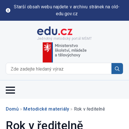
Starší obsah webu najdete v archivu stránek na old-
edu.gov.cz
Jednotný metodický portál MŠMT
Se
for
Domů
»
Metodické materiály
»
Rok v ředitelně
Rok v ředitelně