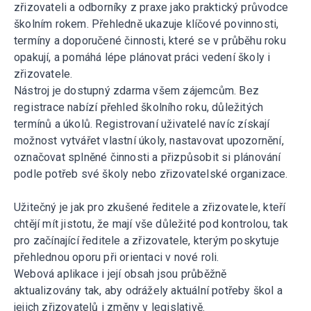
zřizovateli a odborníky z praxe jako praktický průvodce
školním rokem. Přehledně ukazuje klíčové povinnosti,
termíny a doporučené činnosti, které se v průběhu roku
opakují, a pomáhá lépe plánovat práci vedení školy i
zřizovatele.
Nástroj je dostupný zdarma všem zájemcům. Bez
registrace nabízí přehled školního roku, důležitých
termínů a úkolů. Registrovaní uživatelé navíc získají
možnost vytvářet vlastní úkoly, nastavovat upozornění,
označovat splněné činnosti a přizpůsobit si plánování
podle potřeb své školy nebo zřizovatelské organizace.
Užitečný je jak pro zkušené ředitele a zřizovatele, kteří
chtějí mít jistotu, že mají vše důležité pod kontrolou, tak
pro začínající ředitele a zřizovatele, kterým poskytuje
přehlednou oporu při orientaci v nové roli.
Webová aplikace i její obsah jsou průběžně
aktualizovány tak, aby odrážely aktuální potřeby škol a
jejich zřizovatelů i změny v legislativě.