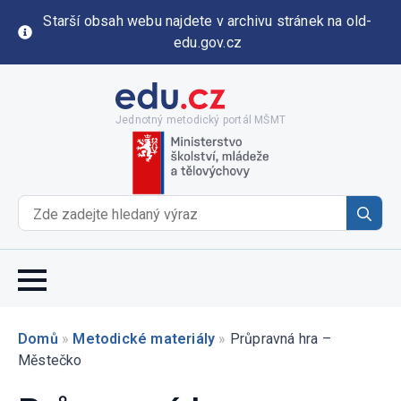
Starší obsah webu najdete v archivu stránek na old-
edu.gov.cz
Jednotný metodický portál MŠMT
Se
for
Domů
»
Metodické materiály
»
Průpravná hra –
Městečko