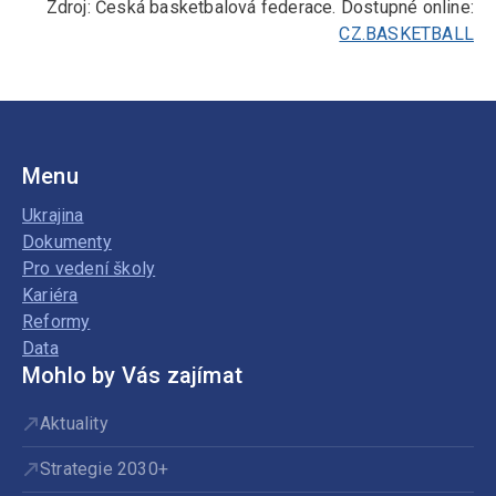
Zdroj: Česká basketbalová federace. Dostupné online:
CZ.BASKETBALL
Menu
Ukrajina
Dokumenty
Pro vedení školy
Kariéra
Reformy
Data
Mohlo by Vás zajímat
Aktuality
Strategie 2030+