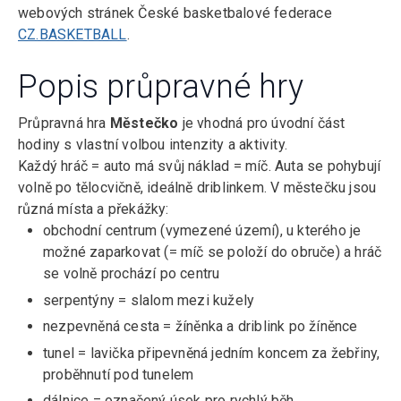
webových stránek České basketbalové federace
CZ.BASKETBALL
.
Popis průpravné hry
Průpravná hra
Městečko
je vhodná pro úvodní část
hodiny s vlastní volbou intenzity a aktivity.
Každý hráč = auto má svůj náklad = míč. Auta se pohybují
volně po tělocvičně, ideálně driblinkem. V městečku jsou
různá místa a překážky:
obchodní centrum (vymezené území), u kterého je
možné zaparkovat (= míč se položí do obruče) a hráč
se volně prochází po centru
serpentýny = slalom mezi kužely
nezpevněná cesta = žíněnka a driblink po žíněnce
tunel = lavička připevněná jedním koncem za žebřiny,
proběhnutí pod tunelem
dálnice = označený úsek pro rychlý běh