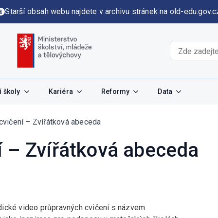
Starší obsah webu najdete v archivu stránek na old-edu.gov.c
 školy
Kariéra
Reformy
Data
cvičení – Zvířátková abeceda
í – Zvířátková abeceda
dické video průpravných cvičení s názvem