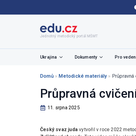
Jednotný metodický portál MŠMT
Ukrajina
Dokumenty
Pro vedení
Domů
»
Metodické materiály
»
Průpravná 
Průpravná cvičen
11. srpna 2025
Český svaz juda
vytvořil v roce 2022 meto