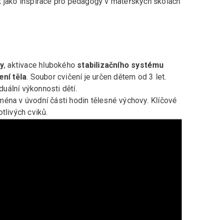
t jako inspirace pro pedagogy v mateřských školách
y
, aktivace hlubokého
stabilizačního systému
ení těla
. Soubor cvičení je určen dětem od 3 let.
duální výkonnosti dětí.
ména v úvodní části hodin tělesné výchovy. Klíčové
tlivých cviků.