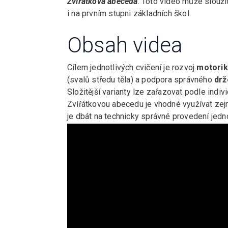
Zvířátková abeceda
. Toto video může slouži
i na prvním stupni základních škol.
Obsah videa
Cílem jednotlivých cvičení je rozvoj
motorik
(svalů středu těla) a podpora správného
drž
Složitější varianty lze zařazovat podle indivi
Zvířátkovou abecedu je vhodné využívat zej
je dbát na technicky správné provedení jedno