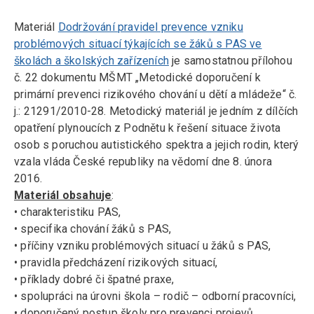
Materiál
Dodržování pravidel prevence vzniku
problémových situací týkajících se žáků s PAS ve
školách a školských zařízeních
je samostatnou přílohou
č. 22 dokumentu MŠMT „Metodické doporučení k
primární prevenci rizikového chování u dětí a mládeže“ č.
j.: 21291/2010-28. Metodický materiál je jedním z dílčích
opatření plynoucích z Podnětu k řešení situace života
osob s poruchou autistického spektra a jejich rodin, který
vzala vláda České republiky na vědomí dne 8. února
2016.
Materiál obsahuje
:
• charakteristiku PAS,
• specifika chování žáků s PAS,
• příčiny vzniku problémových situací u žáků s PAS,
• pravidla předcházení rizikových situací,
• příklady dobré či špatné praxe,
• spolupráci na úrovni škola – rodič – odborní pracovníci,
• doporučený postup školy pro prevenci projevů