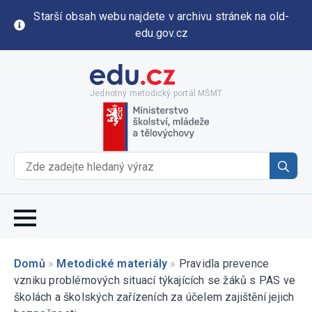
Starší obsah webu najdete v archivu stránek na old-
edu.gov.cz
Jednotný metodický portál MŠMT
Se
for
Domů
»
Metodické materiály
»
Pravidla prevence
vzniku problémových situací týkajících se žáků s PAS ve
školách a školských zařízeních za účelem zajištění jejich