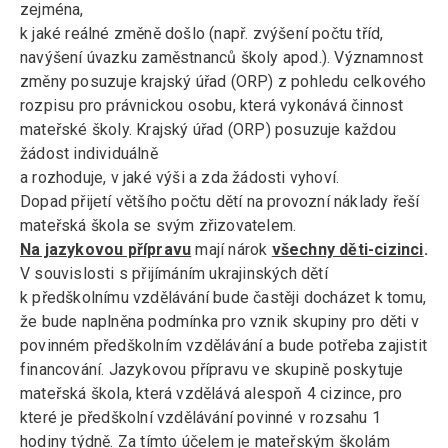
zejména,
k jaké reálné změně došlo (např. zvýšení počtu tříd,
navýšení úvazku zaměstnanců školy apod.). Významnost
změny posuzuje krajský úřad (ORP) z pohledu celkového
rozpisu pro právnickou osobu, která vykonává činnost
mateřské školy. Krajský úřad (ORP) posuzuje každou
žádost individuálně
a rozhoduje, v jaké výši a zda žádosti vyhoví.
Dopad přijetí většího počtu dětí na provozní náklady řeší
mateřská škola se svým zřizovatelem.
Na jazykovou přípravu
mají nárok
všechny děti-cizinci
.
V souvislosti s přijímáním ukrajinských dětí
k předškolnímu vzdělávání bude častěji docházet k tomu,
že bude naplněna podmínka pro vznik skupiny pro děti v
povinném předškolním vzdělávání a bude potřeba zajistit
financování. Jazykovou přípravu ve skupině poskytuje
mateřská škola, která vzdělává alespoň 4 cizince, pro
které je předškolní vzdělávání povinné v rozsahu 1
hodiny týdně. Za tímto účelem je mateřským školám