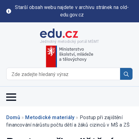
Starší obsah webu najdete v archivu stránek na old-
edu.gov.cz
Jednotný metodický portál MŠMT
Se
for
Domů
»
Metodické materiály
»
Postup při zajištění
financování nárůstu počtu dětí a žáků cizinců v MŠ a ZŠ