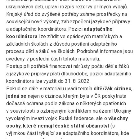
ukrajinských dětí, upraví rozpis rezervy přímých výdajů.
Krajský úřad do zvýšené potřeby zahrne prostředky na
související nové výkony, zabezpečení jazykové přípravy
a adaptačního koordinátora. Pozici
adaptačního
koordinátora
lze zřídit ve spádových mateřských a
základních školách z důvodu posílení adaptačního
procesu dětí a žáků ve školách. Podrobné informace jsou
uvedeny v poslední části tohoto materiálu.
Postup při potřebě financovat nárůsty počtu dětí a žáků
a jazykové přípravy platí dlouhodobě, pozici adaptačního
koordinátora lze využít do 31. 8. 2022.
Pokud se dále v materiálu uvádí termín
dítě/žák cizinec
,
jedná se
nejen o cizince, kterým byla v ČR poskytnuta
dočasná ochrana podle zákona o některých opatřeních
v souvislosti s ozbrojeným konfliktem na území Ukrajiny
vyvolaným invazí vojsk Ruské federace, ale o
všechny
osoby, které nemají české státní občanství
(s
výjimkou části týkající se adaptačního koordinátora, kde