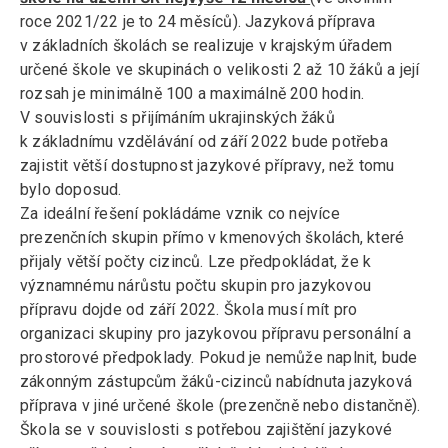
roce 2021/22 je to 24 měsíců). Jazyková příprava
v základních školách se realizuje v krajským úřadem
určené škole ve skupinách o velikosti 2 až 10 žáků a její
rozsah je minimálně 100 a maximálně 200 hodin.
V souvislosti s přijímáním ukrajinských žáků
k základnímu vzdělávání od září 2022 bude potřeba
zajistit větší dostupnost jazykové přípravy, než tomu
bylo doposud.
Za ideální řešení pokládáme vznik co nejvíce
prezenčních skupin přímo v kmenových školách, které
přijaly větší počty cizinců. Lze předpokládat, že k
významnému nárůstu počtu skupin pro jazykovou
přípravu dojde od září 2022.
Škola musí mít pro
organizaci skupiny pro jazykovou přípravu personální a
prostorové předpoklady. Pokud je nemůže naplnit, bude
zákonným zástupcům žáků-cizinců nabídnuta jazyková
příprava v jiné určené škole (prezenčně nebo distančně).
Škola se v souvislosti s potřebou zajištění jazykové