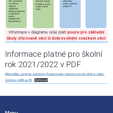
Informace v diagramu výše platí
pouze pro základní
školy zřizované obcí či dobrovolným svazkem obcí
.
Informace platné pro školní
rok 2021/2022 v PDF
Metodika_postup-zajisteni-financovani-narustu-poctu-deti-a-zaku-
cizincu-v-MS-a-ZS
Stáhnout