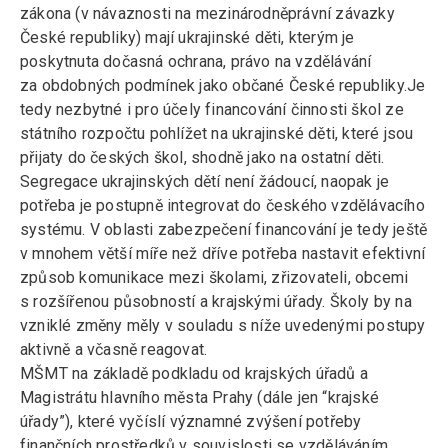
zákona (v návaznosti na mezinárodněprávní závazky
České republiky) mají ukrajinské děti, kterým je
poskytnuta dočasná ochrana, právo na vzdělávání
za obdobných podmínek jako občané České republiky.Je
tedy nezbytné i pro účely financování činnosti škol ze
státního rozpočtu pohlížet na ukrajinské děti, které jsou
přijaty do českých škol, shodně jako na ostatní děti.
Segregace ukrajinských dětí není žádoucí, naopak je
potřeba je postupně integrovat do českého vzdělávacího
systému. V oblasti zabezpečení financování je tedy ještě
v mnohem větší míře než dříve potřeba nastavit efektivní
způsob komunikace mezi školami, zřizovateli, obcemi
s rozšířenou působností a krajskými úřady. Školy by na
vzniklé změny měly v souladu s níže uvedenými postupy
aktivně a včasně reagovat.
MŠMT na základě podkladu od krajských úřadů a
Magistrátu hlavního města Prahy (dále jen “krajské
úřady”), které vyčíslí významné zvýšení potřeby
finančních prostředků v souvislosti se vzděláváním