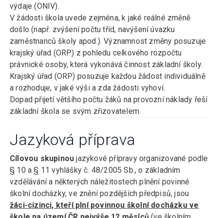
výdaje (ONIV).
V žádosti škola uvede zejména, k jaké reálné změně
došlo (např. zvýšení počtu tříd, navýšení úvazku
zaměstnanců školy apod.). Významnost změny posuzuje
krajský úřad (ORP) z pohledu celkového rozpočtu
právnické osoby, která vykonává činnost základní školy.
Krajský úřad (ORP) posuzuje každou žádost individuálně
a rozhoduje, v jaké výši a zda žádosti vyhoví.
Dopad přijetí většího počtu žáků na provozní náklady řeší
základní škola se svým zřizovatelem.
Jazyková příprava
Cílovou skupinou
jazykové přípravy organizované podle
§ 10 a § 11 vyhlášky č. 48/2005 Sb., o základním
vzdělávání a některých náležitostech plnění povinné
školní docházky, ve znění pozdějších předpisů, jsou
žáci-cizinci, kteří plní povinnou školní docházku ve
škole na území ČR nejvýše 12 měsíců
(ve školním