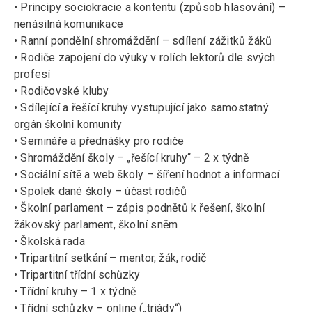
• Principy sociokracie a kontentu (způsob hlasování) –
nenásilná komunikace
• Ranní pondělní shromáždění – sdílení zážitků žáků
• Rodiče zapojení do výuky v rolích lektorů dle svých
profesí
• Rodičovské kluby
• Sdílející a řešící kruhy vystupující jako samostatný
orgán školní komunity
• Semináře a přednášky pro rodiče
• Shromáždění školy – „řešící kruhy“ – 2 x týdně
• Sociální sítě a web školy – šíření hodnot a informací
• Spolek dané školy – účast rodičů
• Školní parlament – zápis podnětů k řešení, školní
žákovský parlament, školní sněm
• Školská rada
• Tripartitní setkání – mentor, žák, rodič
• Tripartitní třídní schůzky
• Třídní kruhy – 1 x týdně
• Třídní schůzky – online („triády“)