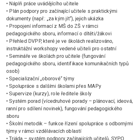
• Náplň práce uvádějícího učitele
• Plán podpory pro začínající učitele s praktickými
dokumenty (např.: „za kým jít“), jejich ukázka
• Propojení informací z MŠ do ZŠ v rámci
pedagogického sboru, informací o dítěti/žákovi
• Přehled DVPP, které je ve školách realizováno,
instruktážní workshopy vedené učiteli pro ostatní
• Semináře ve školách pro učitele (fungování
pedagogického sboru, identifikace komunikačních typů
osob)
• Specializační „oborové“ týmy
• Spolupráce s dalšími školami přes MAPy
• Supervize (kurzy), role ředitele školy
• Systém porad (vícedruhové porady – plánovací, ideová,
ranní pro sdílení novinek), fungování pedagogického
sboru
• Školní metodik – funkce řízení spolupráce s odbornými
týmy v rámci vzdělávacích oblastí
• Triáda – systém podpory začínajících učitelů, SYPO