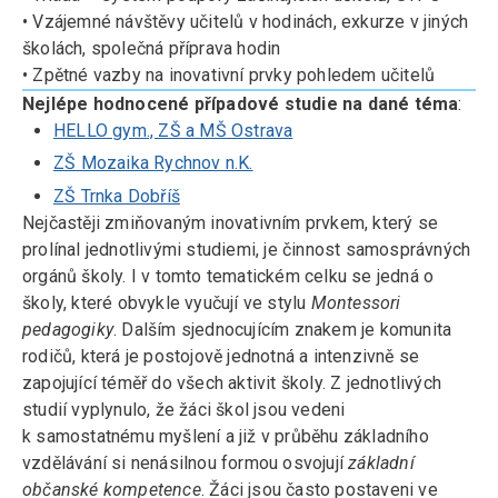
• Vzájemné návštěvy učitelů v hodinách, exkurze v jiných
školách, společná příprava hodin
• Zpětné vazby na inovativní prvky pohledem učitelů
Nejlépe hodnocené případové studie na dané téma
:
HELLO gym., ZŠ a MŠ Ostrava
ZŠ Mozaika Rychnov n.K.
ZŠ Trnka Dobříš
Nejčastěji zmiňovaným inovativním prvkem, který se
prolínal jednotlivými studiemi, je činnost samosprávných
orgánů školy. I v tomto tematickém celku se jedná o
školy, které obvykle vyučují ve stylu
Montessori
pedagogiky
. Dalším sjednocujícím znakem je komunita
rodičů, která je postojově jednotná a intenzivně se
zapojující téměř do všech aktivit školy. Z jednotlivých
studií vyplynulo, že žáci škol jsou vedeni
k samostatnému myšlení a již v průběhu základního
vzdělávání si nenásilnou formou osvojují
základní
občanské kompetence
. Žáci jsou často postaveni ve