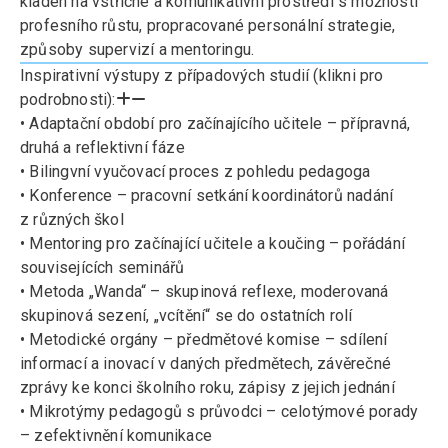
kladen na vstřícné a komunikativní prostředí s možností
profesního růstu, propracované personální strategie,
způsoby supervizí a mentoringu.
Inspirativní výstupy z případových studií (klikni pro
podrobnosti):
• Adaptační období pro začínajícího učitele – přípravná,
druhá a reflektivní fáze
• Bilingvní vyučovací proces z pohledu pedagoga
• Konference – pracovní setkání koordinátorů nadání
z různých škol
• Mentoring pro začínající učitele a koučing – pořádání
souvisejících seminářů
• Metoda „Wanda“ – skupinová reflexe, moderovaná
skupinová sezení, „vcítění“ se do ostatních rolí
• Metodické orgány – předmětové komise – sdílení
informací a inovací v daných předmětech, závěrečné
zprávy ke konci školního roku, zápisy z jejich jednání
• Mikrotýmy pedagogů s průvodci – celotýmové porady
– zefektivnění komunikace