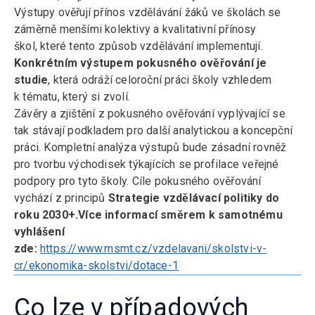
Výstupy ověřují přínos vzdělávání žáků ve školách se
záměrně menšími kolektivy a kvalitativní přínosy
škol, které tento způsob vzdělávání implementují.
Konkrétním výstupem pokusného ověřování je
studie
, která odráží celoroční práci školy vzhledem
k tématu, který si zvolí.
Závěry a zjištění z pokusného ověřování vyplývající se
tak stávají podkladem pro další analytickou a koncepční
práci. Kompletní analýza výstupů bude zásadní rovněž
pro tvorbu východisek týkajících se profilace veřejné
podpory pro tyto školy. Cíle pokusného ověřování
vychází z principů
Strategie vzdělávací politiky do
roku 2030+.Více informací směrem k samotnému
vyhlášení
zde:
https://www.msmt.cz/vzdelavani/skolstvi-v-
cr/ekonomika-skolstvi/dotace-1
Co lze v případových