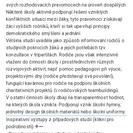
svých rozhodovacích pravomocech na úroveň dospělých.
Některé školy aktivně podporují řešení vzniklých
konfliktních situací mezi žáky, tyto pravomoci získávají
žáci vyšších ročníků, kteří si tak upevňují principy
demokratického smýšlení a jednání.
Většina studií uváděla jako způsob informování rodičů o
studijních pokrocích žáků a jejich potřebách tzv.
konzultace v tripartitách. Rodiče jsou však intenzivně
vtaženi do činnosti školy i prostřednictvím různých
rozvojových aktivit, např. pomoc pedagogovi při výuce,
projektovými dny (rodiče představují svá povolání),
fungující kavárnou pro rodiče na podporu školních
charitativních projektů či rodičovských teambuildingů.
V ostatní činnosti školy dbají na transparentnost hodnot,
na kterých škola vznikla. Podporují vznik školní hymny,
jednotný design školních materiálů nebo školní uniformy.
Inspirativní výstupy z případových studií (klikni pro
podrobnosti):