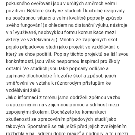
pokusného ověřování jsou v určitých směrech velmi
pozitivní. Některé školy ve studiích flexibilně reagovaly
na současnou situaci a velmi kvalitně popsaly způsob
svého fungování (s ohledem na distanční výuku, nástroje
v ní využívané, neobvyklou formu komunikace mezi
aktéry ve vzdělávání aj.). Mnoho ze zapojených škol
pojalo případovou studii jako projekt ve vzdělávání, o
který se chce podělit. Popisy těchto projektů se liší svou
konkrétností, jsou však nespornou inspirací pro školy
ostatní. Ve studiích jsou také popsány odlišné a
zajímavé dlouhodobé filozofie škol a způsob jejich
směřování ve vztahu k různorodým přístupům ke
vzdělávání žáků.
Jako informaci z terénu jsme obdrželi zpětnou vazbu
s upozorněním na vzájemnou pomoc a sdílnost mezi
zapojenými školami. Docházelo ke komunikaci
zkušeností se zpracováním případových studií jako
takových. Spontánně se tak ještě před jejich zveřejněním
rozběhla vlna „sdílení dobré praxe“ a podpory, a to i mezi