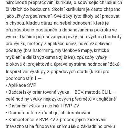
náročnosti přepracování kurikula, o souvisejících úskalích
či vizích do budoucna. Školní kurikulum je často chápáno
jako „
živý organismus“
. Své žáky tyto školy učí pracovat
s chybou, kladou důraz na sebehodnocení, které je
přizpůsobeno postupnému dosahovanému pokroku ve
výuce. Dalšími popisovanými prvky jsou výchozí hodnoty
pro výuku, metody a aplikace učiva, nové vzdělávací
postupy (brainstorming, myšlenkové mapy, kritické
myšlení a další výzkumná zjištění),
způsoby výuky
–
bloková či projektová a úprava systému hodnocení žáků.
Inspirativní výstupy z případových studií (klikni pro
podrobnosti):
• Aplikace ŠVP
• Badatelsky orientovaná výuka – BOV, metoda CLIL –
celé hodiny výuky nejazykových předmětů v angličtině
• Distanční výuka a naplnění RVP ZV
• Gramotnosti a způsob jejich dosahování
• Kompetence v RVP ZV a proces jejich získávání
(návaznost na fungování sněmu jako základního prvku