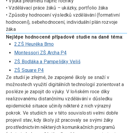
• Výuka předmětů napříč ročníky
• Vzdělávací práce žáků – ukázky, portfolio žáka
• Způsoby hodnocení výsledků vzdělávání (formativní
hodnocení), sebehodnocení, individuální plán rozvoje
žáka
Nejlépe hodnocené případové studie na dané téma
:
2.ZŠ Heuréka Brno
Montessori ZŠ Archa P4
ZŠ Bodláka a Pampelišky Veliš
ZŠ Square P4
Ze studií je zřejmé, že zapojené školy se snaží v
možnostech využití digitálních technologií zorientovat a
posléze je zapojit do výuky. V loňském roce díky
realizovanému distančnímu vzdělávání v důsledku
epidemické situace učinily některé z nich výrazný
pokrok. Ve studiích se v této souvislosti velmi dobře
projevil stav, kdy školy již pracovaly se svými žáky
prostřednictvím některých komunikačních programů