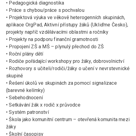
• Pedagogická diagnostika
• Práce s chybou/práce s pochvalou
• Projektová výuka ve věkově heterogenních skupinách,
aplikace OrgPad, Aktivní přístupy žáků (Ukliďme Česko),
projekty napříč vzdělávacími oblastmi a ročníky
• Projekty na podporu finanční gramotnosti
• Propojení ZŠ a MŠ – plynulý přechod do ZŠ
• Roční plány dětí
• Rodiče pořádající workshopy pro žáky, dobrovolnictví
• Rozhovory s učiteli/rodiči/žáky o učení v nevrstevnické
skupině
• Řešení úkolů ve skupinách za pomocí signalizace
(barevné kelímky)
• Sebehodnocení
• Setkávání žák x rodič x průvodce
• Systém patronství
• Škola jako komunitní centrum – otevřená komunita mezi
žáky
• Školní časopisy