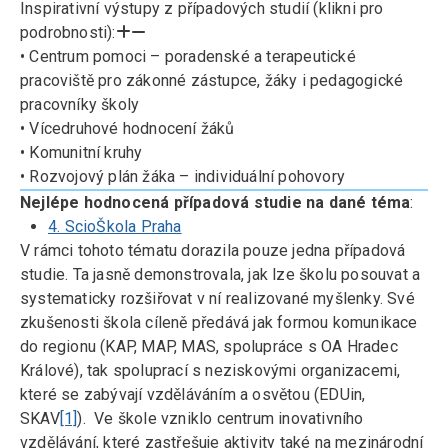
Inspirativní výstupy z případových studií (klikni pro
podrobnosti):
• Centrum pomoci – poradenské a terapeutické
pracoviště pro zákonné zástupce, žáky i pedagogické
pracovníky školy
• Vícedruhové hodnocení žáků
• Komunitní kruhy
• Rozvojový plán žáka – individuální pohovory
Nejlépe hodnocená případová studie na dané téma
:
4. ScioŠkola Praha
V rámci tohoto tématu dorazila pouze jedna případová
studie. Ta jasně demonstrovala, jak lze školu posouvat a
systematicky rozšiřovat v ní realizované myšlenky. Své
zkušenosti škola cíleně předává jak formou komunikace
do regionu (KAP, MAP, MAS, spolupráce s OA Hradec
Králové), tak spoluprací s neziskovými organizacemi,
které se zabývají vzděláváním a osvětou (EDUin,
SKAV
[1]
). Ve škole vzniklo centrum inovativního
vzdělávání, které zastřešuje aktivity také na mezinárodní