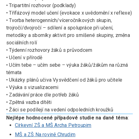
• Tripartitní rozhovor (podklady)
• Třífázový model učení (evokace x uvědomění x reflexe)
• Tvorba heterogenních/víceročníkových skupin,
trojročí/dvojročí – sdílení a spolupráce při učení,
metodiky a sborníky aktivit pro smíšené skupiny, změna
sociálních rolí
• Týdenní rozhovory žáků s průvodcem
• Učení v přírodě
• Učím tebe – učím sebe – výuka žáků/žákům na různá
témata
• Ukázky plánů učiva Vysvědčení od žáků pro učitele
• Výuka s vizualizacemi
• Zadávání práce dle potřeb žáků
• Zpětná vazba dítěti
• Žáci se podílejí na vedení odpoledních kroužků
Nejlépe hodnocené případové studie na dané téma
:
Církevní ZŠ a MŠ Archa Petroupim
MŠ a ZŠ Na rovině Chrudim