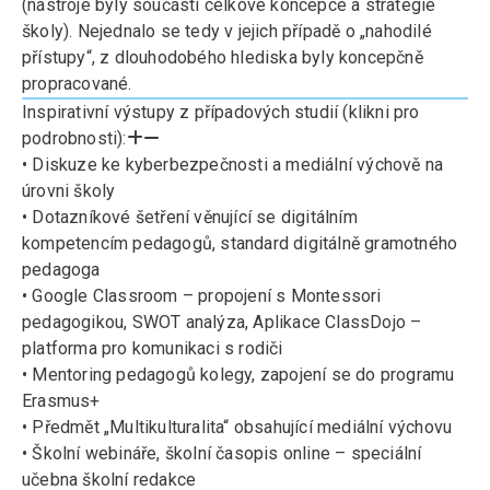
(nástroje byly součástí celkové koncepce a strategie
školy). Nejednalo se tedy v jejich případě o „nahodilé
přístupy“, z dlouhodobého hlediska byly koncepčně
propracované.
Inspirativní výstupy z případových studií (klikni pro
podrobnosti):
• Diskuze ke kyberbezpečnosti a mediální výchově na
úrovni školy
• Dotazníkové šetření věnující se digitálním
kompetencím pedagogů, standard digitálně gramotného
pedagoga
• Google Classroom – propojení s Montessori
pedagogikou, SWOT analýza, Aplikace ClassDojo –
platforma pro komunikaci s rodiči
• Mentoring pedagogů kolegy, zapojení se do programu
Erasmus+
• Předmět „Multikulturalita“ obsahující mediální výchovu
• Školní webináře, školní časopis online – speciální
učebna školní redakce