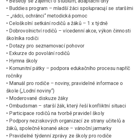
• Besedy se zájemci o studium, adaptační dny
• Buddies program – mladší žáci spolupracují se staršími
– „rádci, ochránci“ metodická pomoc
• Celoškolní setkání rodičů a žáků – 1 x týdně
• Dobrovolnictví rodičů – vícedenní akce, výkon činnosti
školníka rodiči
• Dotazy pro seznamovací pohovor
• Exkurze do povolání rodičů
• Hymna školy
• Komunitní pátky – podpora edukačního procesu napříč
ročníky
• Manuál pro rodiče – noviny, pravidelné informace o
škole („Lodní noviny“)
• Moderované diskuze žáky
• Ombudsman – starší žák, který řeší konfliktní situaci
• Participace rodičů na tvorbě pravidel školy
• Podpory neziskových organizací ze strany učitelů a
žáků, společně konané akce – vánoční jarmarky
• Pravidelné týdenní zprávy ze školy pro rodiče