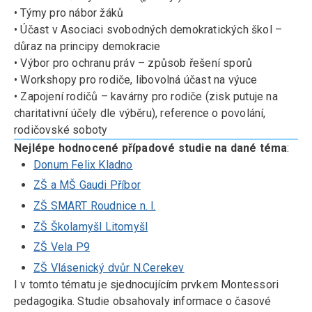
• Týmy pro nábor žáků
• Účast v Asociaci svobodných demokratických škol –
důraz na principy demokracie
• Výbor pro ochranu práv – způsob řešení sporů
• Workshopy pro rodiče, libovolná účast na výuce
• Zapojení rodičů – kavárny pro rodiče (zisk putuje na
charitativní účely dle výběru), reference o povolání,
rodičovské soboty
Nejlépe hodnocené případové studie na dané téma
:
Donum Felix Kladno
ZŠ a MŠ Gaudi Příbor
ZŠ SMART Roudnice n. l.
ZŠ Školamyšl Litomyšl
ZŠ Vela P9
ZŠ Vlásenický dvůr N.Cerekev
I v tomto tématu je sjednocujícím prvkem Montessori
pedagogika. Studie obsahovaly informace o časové