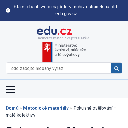
Starší obsah webu najdete v archivu stránek na old-
edu.gov.cz
Jednotný metodický portál MŠMT
Se
for
Domů
»
Metodické materiály
»
Pokusné ověřování –
malé kolektivy