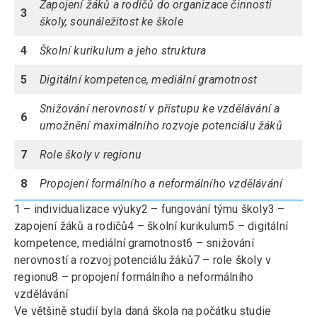
Zapojení žáků a rodičů do organizace činnosti
3
školy, sounáležitost ke škole
4
Školní kurikulum a jeho struktura
5
Digitální kompetence, mediální gramotnost
Snižování nerovností v přístupu ke vzdělávání a
6
umožnění maximálního rozvoje potenciálu žáků
7
Role školy v regionu
8
Propojení formálního a neformálního vzdělávání
1 – individualizace výuky
2 – fungování týmu školy
3 –
zapojení žáků a rodičů
4 – školní kurikulum
5 – digitální
kompetence, mediální gramotnost
6 – snižování
nerovností a rozvoj potenciálu žáků
7 – role školy v
regionu
8 – propojení formálního a neformálního
vzdělávání
Ve většině studií byla daná škola na počátku studie