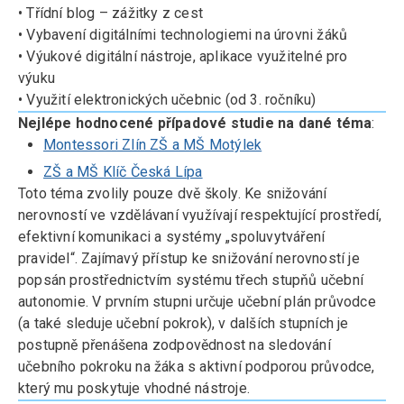
• Třídní blog – zážitky z cest
• Vybavení digitálními technologiemi na úrovni žáků
• Výukové digitální nástroje, aplikace využitelné pro
výuku
• Využití elektronických učebnic (od 3. ročníku)
Nejlépe hodnocené případové studie na dané téma
:
Montessori Zlín ZŠ a MŠ Motýlek
ZŠ a MŠ Klíč Česká Lípa
Toto téma zvolily pouze dvě školy. Ke snižování
nerovností ve vzdělávaní využívají respektující prostředí,
efektivní komunikaci a systémy „spoluvytváření
pravidel“. Zajímavý přístup ke snižování nerovností je
popsán prostřednictvím systému třech stupňů učební
autonomie. V prvním stupni určuje učební plán průvodce
(a také sleduje učební pokrok), v dalších stupních je
postupně přenášena zodpovědnost na sledování
učebního pokroku na žáka s aktivní podporou průvodce,
který mu poskytuje vhodné nástroje.