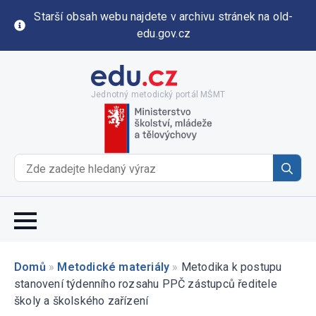
Starší obsah webu najdete v archivu stránek na old-
edu.gov.cz
Jednotný metodický portál MŠMT
Se
for
Domů
»
Metodické materiály
»
Metodika k postupu
stanovení týdenního rozsahu PPČ zástupců ředitele
školy a školského zařízení