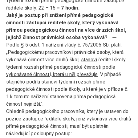
Týdenní rozsah přímé pedagogické činnosti zástupce
ředitele školy: 22 – 15 =
7 hodin.
Jaký je postup při snížení přímé pedagogické
činnosti zástupci ředitele školy, který vykonává
přímou pedagogickou činnost na více druzích škol,
jejichž činnost právnická osoba vykonává?
Podle § 5 odst. 1 nařízení vlády č. 75/2005 Sb. platí:
„Pedagogickému pracovníkovi právnické osoby, která
vykonává činnost více druhů škol,
stanoví
ředitel školy
týdenní rozsah přímé pedagogické činnosti
podle
vykonávané činnosti, která u něj převažuje
. V případě
stejného podílu stanoví týdenní rozsah přímé
pedagogické činnosti podle školy, u které je v příloze č.
1 k tomuto nařízení stanovena přímá pedagogická
činnost nejnižší.“.
Ohledně pedagogického pracovníka, který je ustaven do
pozice zástupce ředitele školy, jenž vykonává více druhů
přímé pedagogické činnosti, musí být uplatněn
následující posloupný postup: