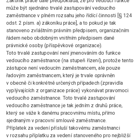
Zákoník práce dále předpokládá, že pro vedoucí funkce
může být sjednáno trvalé zastupování vedoucího
zaměstnance v plném rozsahu jeho řídící činnosti [§ 124
odst. 2 písm. a) zákoníku práce], a to pokud je tak
stanoveno zvláštním právním předpisem, organizačním
řádem nebo obdobným vnitřním předpisem dané
právnické osoby (příspěvkové organizace).
Toto trvalé zastupování není jmenováním do funkce
vedoucího zaměstnance (na stupeň řízení), protože tento
zástupce není vedoucím zaměstnancem, ale pouze
řadovým zaměstnancem, který je trvale oprávněn
v obecně či konkrétně určených případech (zpravidla
vyplývajících z organizace práce) vykonávat pravomoci
vedoucího zaměstnance. Toto trvalé zastupování
vedoucího zaměstnance je tak jedním z druhů práce,
který se váže k danému pracovnímu místu, přímo
sjednaným v pracovní smlouvě zaměstnance.
Příplatek za vedení přísluší takovému zaměstnanci
v rozsahu příplatku za vedení stanoveného pro nejbližší