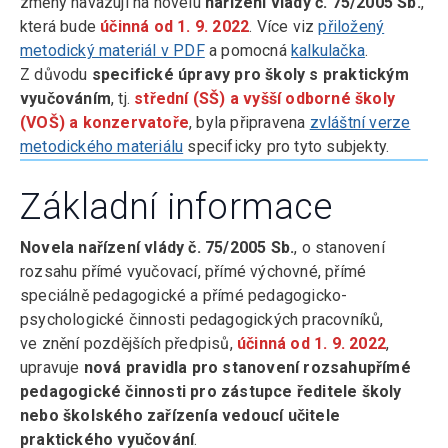
změny navazují na novelu
nařízení vlády č. 75/2005 Sb.
,
která bude
účinná od 1. 9. 2022
. Více viz
přiložený
metodický materiál v PDF
a pomocná
kalkulačka
.
Z důvodu
specifické úpravy pro školy
s
praktickým
vyučováním
, tj.
střední (SŠ) a vyšší odborné školy
(VOŠ) a konzervatoře
, byla připravena
zvláštní verze
metodického materiálu
specificky pro tyto subjekty.
Základní informace
Novela nařízení vlády č. 75/2005 Sb.
, o stanovení
rozsahu přímé vyučovací, přímé výchovné, přímé
speciálně pedagogické a přímé pedagogicko-
psychologické činnosti pedagogických pracovníků,
ve znění pozdějších předpisů,
účinná od 1. 9. 2022
,
upravuje
nová pravidla pro stanovení rozsahupřímé
pedagogické činnosti pro zástupce ředitele školy
nebo školského zařízenía vedoucí učitele
praktického vyučování
.