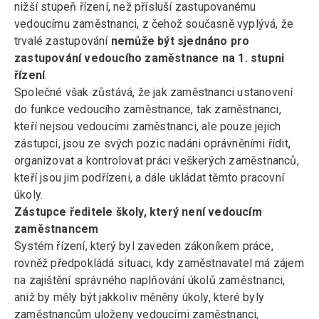
nižší stupeň řízení, než přísluší zastupovanému
vedoucímu zaměstnanci, z čehož současně vyplývá, že
trvalé zastupování
nemůže být sjednáno pro
zastupování vedoucího zaměstnance na 1. stupni
řízení
.
Společné však zůstává, že jak zaměstnanci ustanovení
do funkce vedoucího zaměstnance, tak zaměstnanci,
kteří nejsou vedoucími zaměstnanci, ale pouze jejich
zástupci, jsou ze svých pozic nadáni oprávněními řídit,
organizovat a kontrolovat práci veškerých zaměstnanců,
kteří jsou jim podřízeni, a dále ukládat těmto pracovní
úkoly.
Zástupce ředitele školy, který není vedoucím
zaměstnancem
Systém řízení, který byl zaveden zákoníkem práce,
rovněž předpokládá situaci, kdy zaměstnavatel má zájem
na zajištění správného naplňování úkolů zaměstnanci,
aniž by měly být jakkoliv měněny úkoly, které byly
zaměstnancům uloženy vedoucími zaměstnanci,