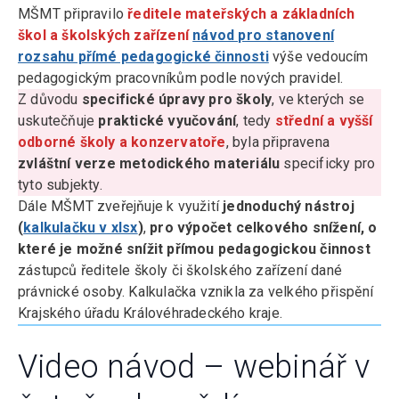
MŠMT připravilo
ředitele mateřských a základních
škol a školských zařízení
návod pro stanovení
rozsahu přímé pedagogické činnosti
výše vedoucím
pedagogickým pracovníkům podle nových pravidel.
Z důvodu
specifické úpravy pro školy
, ve kterých se
uskutečňuje
praktické vyučování
, tedy
střední a vyšší
odborné školy a konzervatoře
, byla připravena
zvláštní verze metodického materiálu
specificky pro
tyto subjekty.
Dále MŠMT zveřejňuje k využití
jednoduchý nástroj
(
kalkulačku v xlsx
)
,
pro výpočet celkového snížení, o
které je možné snížit přímou pedagogickou činnost
zástupců ředitele školy či školského zařízení dané
právnické osoby. Kalkulačka vznikla za velkého přispění
Krajského úřadu Královéhradeckého kraje.
Video návod – webinář v