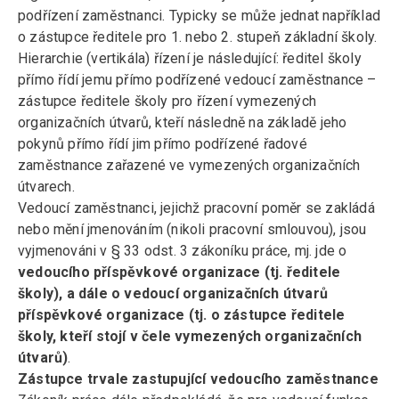
podřízení zaměstnanci. Typicky se může jednat například
o zástupce ředitele pro 1. nebo 2. stupeň základní školy.
Hierarchie (vertikála) řízení je následující: ředitel školy
přímo řídí jemu přímo podřízené vedoucí zaměstnance –
zástupce ředitele školy pro řízení vymezených
organizačních útvarů, kteří následně na základě jeho
pokynů přímo řídí jim přímo podřízené řadové
zaměstnance zařazené ve vymezených organizačních
útvarech.
Vedoucí zaměstnanci, jejichž pracovní poměr se zakládá
nebo mění jmenováním (nikoli pracovní smlouvou), jsou
vyjmenováni v § 33 odst. 3 zákoníku práce, mj. jde o
vedoucího příspěvkové organizace (tj. ředitele
školy), a dále o vedoucí organizačních útvarů
příspěvkové organizace (tj. o zástupce ředitele
školy, kteří stojí v čele vymezených organizačních
útvarů)
.
Zástupce trvale zastupující vedoucího zaměstnance