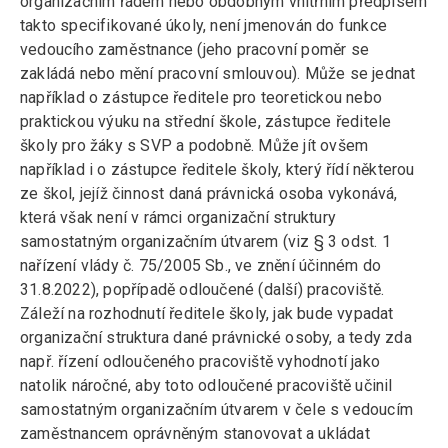
organizačním řádem nebo obdobným vnitřním předpisem
takto specifikované úkoly, není jmenován do funkce
vedoucího zaměstnance (jeho pracovní poměr se
zakládá nebo mění pracovní smlouvou). Může se jednat
například o zástupce ředitele pro teoretickou nebo
praktickou výuku na střední škole, zástupce ředitele
školy pro žáky s SVP a podobně. Může jít ovšem
například i o zástupce ředitele školy, který řídí některou
ze škol, jejíž činnost daná právnická osoba vykonává,
která však není v rámci organizační struktury
samostatným organizačním útvarem (viz § 3 odst. 1
nařízení vlády č. 75/2005 Sb., ve znění účinném do
31.8.2022), popřípadě odloučené (další) pracoviště.
Záleží na rozhodnutí ředitele školy, jak bude vypadat
organizační struktura dané právnické osoby, a tedy zda
např. řízení odloučeného pracoviště vyhodnotí jako
natolik náročné, aby toto odloučené pracoviště učinil
samostatným organizačním útvarem v čele s vedoucím
zaměstnancem oprávněným stanovovat a ukládat