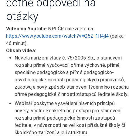
četně odpovědí na
otázky
Video na Youtube
NPI ČR naleznete na
https://www.youtube.com/watch?v=Q5Z-1Il4jl4
(délka:
46 minut).
Obsah videa
:
Novela nařízení vlády č. 75/2005 Sb., o stanovení
rozsahu přímé vyučovací, přímé výchovné, přímé
speciálně pedagogické a přímé pedagogicko-
psychologické činnosti pedagogických pracovníků,
zakotvuje nový způsob stanovení týdenního rozsahu
přímé pedagogické činnosti zástupců ředitele školy.
Webinář poskytne vysvětlení hlavních principů
novely, včetně konkrétního postupu pro stanovení
rozsahu přímé pedagogické činnosti zástupců
ředitele, v návaznosti na velikost příslušné školy či
školského zařízení a její strukturu.