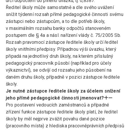
určí dopočtem do plného úvazku, tj. 0,8387.
Ředitel školy může samostatně a dle svého uvážení
snížit týdenní rozsah přímé pedagogické činnosti svému
zástupci nebo zástupcům, a to dle potřeb školy,
v maximálním rozsahu banky odpočtů stanoveném
postupem dle § 4a a násl. nařízení vlády č. 75/2005 Sb.
Rozsah pravomocí zástupce ředitele školy určí ředitel
školy vnitřními předpisy. Případnou výši úvazku, který
připadá na jednotlivý druh školy, na kterém příslušný
pedagogický pracovník působí (například pro účely
výkaznictví), se odvíjí od rozsahu jeho působení na
daném druhu školy, případně v pozici zástupce ředitele
školy.
Je nutné zástupce ředitele školy za účelem snížení
jeho přímé pedagogické činnosti jmenovat?
Pro postavení vedoucích zaměstnanců a případné
zřízení funkce zástupce ředitele školy platí, že ředitel
školy by měl nejprve zvážit povahu dané pozice
(pracovního místa) z hlediska pracovněprávních předpisů