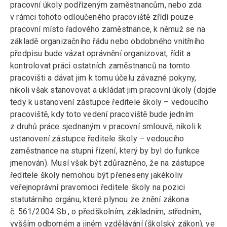
pracovní úkoly podřízeným zaměstnancům, nebo zda
v rámci tohoto odloučeného pracoviště zřídí pouze
pracovní místo řadového zaměstnance, k němuž se na
základě organizačního řádu nebo obdobného vnitřního
předpisu bude vázat oprávnění organizovat, řídit a
kontrolovat práci ostatních zaměstnanců na tomto
pracovišti a dávat jim k tomu účelu závazné pokyny,
nikoli však stanovovat a ukládat jim pracovní úkoly (dojde
tedy k ustanovení zástupce ředitele školy – vedoucího
pracoviště, kdy toto vedení pracoviště bude jedním
z druhů práce sjednaným v pracovní smlouvě, nikoli k
ustanovení zástupce ředitele školy – vedoucího
zaměstnance na stupni řízení, který by byl do funkce
jmenován). Musí však být zdůrazněno, že na zástupce
ředitele školy nemohou být přeneseny jakékoliv
veřejnoprávní pravomoci ředitele školy na pozici
statutárního orgánu, které plynou ze znění zákona
č. 561/2004 Sb., o předškolním, základním, středním,
vyšším odborném a jiném vzdělávání (školský zákon), ve