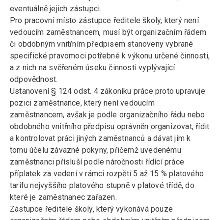
eventuálně jejich zástupci.
Pro pracovní místo zástupce ředitele školy, který není
vedoucím zaměstnancem, musí být organizačním řádem
či obdobným vnitřním předpisem stanoveny vybrané
specifické pravomoci potřebné k výkonu určené činnosti,
a z nich na svěřeném úseku činnosti vyplývající
odpovědnost.
Ustanovení § 124 odst. 4 zákoníku práce proto upravuje
pozici zaměstnance, který není vedoucím
zaměstnancem, avšak je podle organizačního řádu nebo
obdobného vnitřního předpisu oprávněn organizovat, řídit
a kontrolovat práci jiných zaměstnanců a dávat jim k
tomu účelu závazné pokyny, přičemž uvedenému
zaměstnanci přísluší podle náročnosti řídící práce
příplatek za vedení v rámci rozpětí 5 až 15 % platového
tarifu nejvyššího platového stupně v platové třídě, do
které je zaměstnanec zařazen.
Zástupce ředitele školy, který vykonává pouze