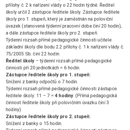
přílohy č. 2 k nařízení vlády o 22 hodin týdně. Ředitel
školy určil 2 zástupce ředitele školy. Zástupce ředitele
školy pro 1. stupeň, který je zaměstnán na poloviční
úvazek (stanovená týdenní pracovní doba činí 20 hodin),
a dále zástupce ředitele školy pro 2. stupeň.
Týdenní rozsah přímé pedagogické činnosti učitele
základní školy dle bodu 2.2 přílohy č. 1 k nařízení vlády č.
75/2005 Sb. činí 22 hodin.
Ředitel školy
– týdenní rozsah přímé pedagogické
činnosti při 20 jednotkách = 6 hodin.
Zástupce ředitele školy pro 1. stupeň:
Snížení z banky odpočtů o 7 hodin.
Týdenní rozsah přímé pedagogické činnosti zástupce
ředitele školy: 11 – 7 =
4 hodiny
. (Přímá pedagogická
činnost ředitele školy při polovičním úvazku činí 3
hodiny).
Zástupce ředitele školy pro 2. stupeň:
Snížení z banky o 15 hodin.