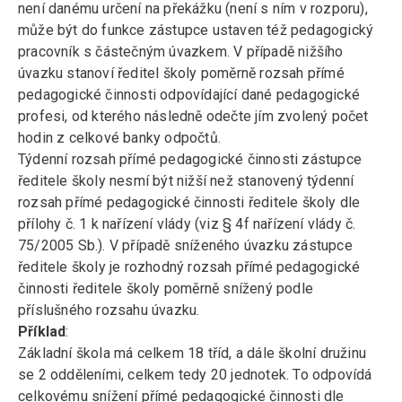
není danému určení na překážku (není s ním v rozporu),
může být do funkce zástupce ustaven též pedagogický
pracovník s částečným úvazkem. V případě nižšího
úvazku stanoví ředitel školy poměrně rozsah přímé
pedagogické činnosti odpovídající dané pedagogické
profesi, od kterého následně odečte jím zvolený počet
hodin z celkové banky odpočtů.
Týdenní rozsah přímé pedagogické činnosti zástupce
ředitele školy nesmí být nižší než stanovený týdenní
rozsah přímé pedagogické činnosti ředitele školy dle
přílohy č. 1 k nařízení vlády (viz § 4f nařízení vlády č.
75/2005 Sb.). V případě sníženého úvazku zástupce
ředitele školy je rozhodný rozsah přímé pedagogické
činnosti ředitele školy poměrně snížený podle
příslušného rozsahu úvazku.
Příklad
:
Základní škola má celkem 18 tříd, a dále školní družinu
se 2 odděleními, celkem tedy 20 jednotek. To odpovídá
celkovému snížení přímé pedagogické činnosti dle