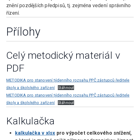
znění pozdějších předpisů, tj. zejména vedení správního
řízení.
Přílohy
Celý metodický materiál v
PDF
METODIKA pro stanovení týdenního rozsahu PPČ zástupců ředitele
školy a školského zařízení
Stáhnout
METODIKA pro stanovení týdenního rozsahu PPČ zástupců ředitele
školy a školského zařízení
Stáhnout
Kalkulačka
kalkulačka v xlsx
pro výpočet celkového snížení,