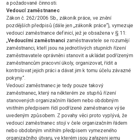
a požadované činnosti.
Vedoucí zaměstnanec
Zákon č. 262/2006 Sb., zákoník práce, ve znění
pozdějších předpisů (dále jen „zákoník práce“), vymezuje
vedoucí zaměstnance definicí, jež je obsažena v § 11:
„
Vedoucími zaměstnanci
zaměstnavatele se rozumějí
zaměstnanci, kteří jsou na jednotlivých stupních řízení
zaměstnavatele oprávněni stanovit a ukládat podřízeným
zaměstnancům pracovní úkoly, organizovat, řídit a
kontrolovat jejich práci a dávat jim k tomu účelu závazné
pokyny.“.
Vedoucí zaměstnanec je tedy pouze takový
zaměstnanec, který na některém ze stupňů řízení
stanovených organizačním řádem nebo obdobným
vnitřním předpisem řídí podřízené zaměstnance výše
uvedeným způsobem. Z povahy věci proto vyplývá, že
vedoucí zaměstnanec stojí v čele organizačním řádem
nebo obdobným vnitřním předpisem vymezeného
organizačního útvaru, ve kterém jsou zařazeni jemu