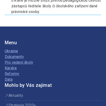
o které je možné snížit přímou pedagogickou činnost
zástupců ředitele školy či školského zařízení dané
právnické osoby.
Menu
Ukrajina
Dokumenty
Pro vedení školy
Kariéra
Reformy
Data
Mohlo by Vás zajímat
Aktuality
Strategie 2030+