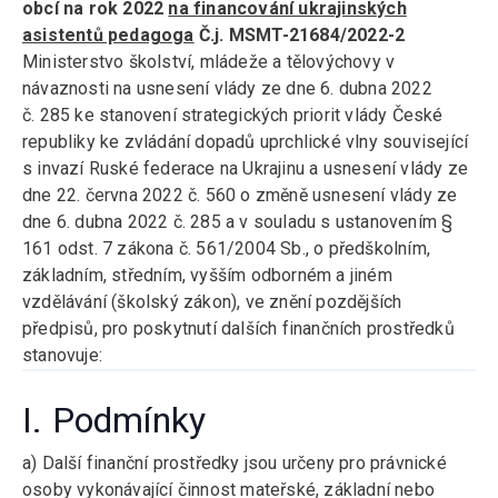
obcí na rok 2022
na financování ukrajinských
asistentů pedagoga
Č.j. MSMT-21684/2022-2
Ministerstvo školství, mládeže a tělovýchovy v
návaznosti na usnesení vlády ze dne 6. dubna 2022
č. 285 ke stanovení strategických priorit vlády České
republiky ke zvládání dopadů uprchlické vlny související
s invazí Ruské federace na Ukrajinu a usnesení vlády ze
dne 22. června 2022 č. 560 o změně usnesení vlády ze
dne 6. dubna 2022 č. 285 a v souladu s ustanovením §
161 odst. 7 zákona č. 561/2004 Sb., o předškolním,
základním, středním, vyšším odborném a jiném
vzdělávání (školský zákon), ve znění pozdějších
předpisů, pro poskytnutí dalších finančních prostředků
stanovuje:
I. Podmínky
a) Další finanční prostředky jsou určeny pro právnické
osoby vykonávající činnost mateřské, základní nebo