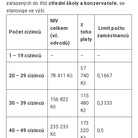
zařazených do tříd
střední školy a konzervatoře
, se
stanovuje ve výši:
NIV
z
celkem
Limit počtu
Počet cizinců
toho
(vč.
zaměstnanců
platy
odvodů)
1 – 19 cizinců
–
–
–
57
20 – 29 cizinců
78 411 Kč
740
0,1667
Kč
115
156 822
30 – 39 cizinců
480
0,3333
Kč
Kč
173
235 233
40 – 49 cizinců
220
0,5
Kč
Kč