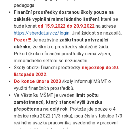
pedagoga.
Finanční prostředky dostanou školy pouze na
základě vyplnění mimořádného šetření
, které se
bude konat
od 15.9.2022 do 20.9.2022
na adrese
https://sberdat.uiv.cz/login
. Jiná žádost se nezasílá.
Pozor!!!
Je nezbytné
zaškrtnout potvrzující
okénko
, že škola o prostředky skutečně žádá.
Pokud škola o finanční prostředky nemá zájem,
mimořádného šetření se nezúčastní.
Školy obdrží finanční prostředky
nejpozději do 30.
listopadu 2022
.
Do konce února 2023
školy informují MŠMT o
využití finančních prostředků.
Ve Věstníku MŠMT je uveden
limit počtu
zaměstnanců, který stanoví výši úvazku
přepočtenou na celý ro
k. Protože jde pouze o 4
měsíce roku 2022 (1/3 roku), jsou čísla v tabulce 1/3
reálného úvazku pracovníka, uvedeného v pracovní