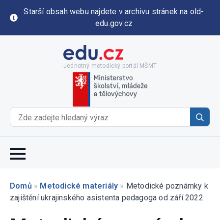
Starší obsah webu najdete v archivu stránek na old-
edu.gov.cz
Jednotný metodický portál MŠMT
Se
for
Domů
»
Metodické materiály
»
Metodické poznámky k
zajištění ukrajinského asistenta pedagoga od září 2022