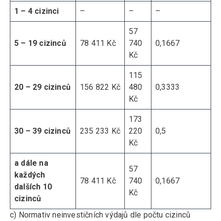
1 – 4 cizinci
–
–
–
57
5 – 19 cizinců
78 411 Kč
740
0,1667
Kč
115
20 – 29 cizinců
156 822 Kč
480
0,3333
Kč
173
30 – 39 cizinců
235 233 Kč
220
0,5
Kč
a dále na
57
každých
78 411 Kč
740
0,1667
dalších 10
Kč
cizinců
c) Normativ neinvestičních výdajů dle počtu cizinců