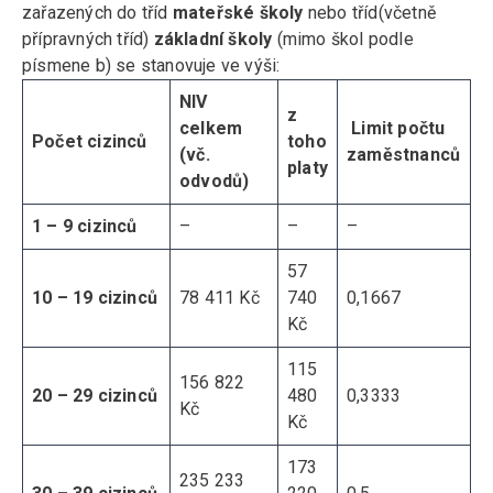
zařazených do tříd
mateřské školy
nebo tříd(včetně
přípravných tříd)
základní školy
(mimo škol podle
písmene b) se stanovuje ve výši:
NIV
z
celkem
Limit počtu
Počet cizinců
toho
(vč.
zaměstnanců
platy
odvodů)
1 – 9 cizinců
–
–
–
57
10 – 19 cizinců
78 411 Kč
740
0,1667
Kč
115
156 822
20 – 29 cizinců
480
0,3333
Kč
Kč
173
235 233