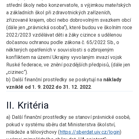
střední školy nebo konzervatoře, s výjimkou mateřských
a základních škol při zdravotnických zařízeních,
zřizované krajem, obcí nebo dobrovolným svazkem obcí
(dále jen „právnická osoba“), které budou ve školním roce
2022/2023 vzdělávat děti a žáky cizince s udělenou
dočasnou ochranou podle zákona č. 65/2022 Sb., o
některých opatřeních v souvislosti s ozbrojeným
konfliktem na území Ukrajiny vyvolaným invazí vojsk
Ruské federace, ve znění pozdějších předpisů, (dále jen
„cizinec“).
b) Další finanční prostředky se poskytují na
náklady
vzniklé od 1. 9. 2022 do 31. 12. 2022
.
II. Kritéria
a) Další finanční prostředky se stanoví právnické osobě,
pokud v systému sběru dat Ministerstva školství,
mládeže a tělovýchovy (
https://sberdat.uiv.cz/login
)