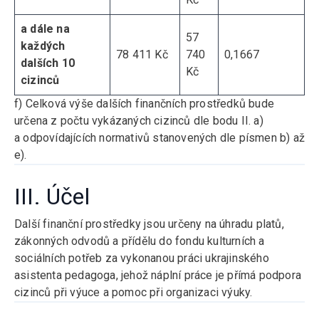
a dále na
57
každých
78 411 Kč
740
0,1667
dalších 10
Kč
cizinců
f) Celková výše dalších finančních prostředků bude
určena z počtu vykázaných cizinců dle bodu II. a)
a odpovídajících normativů stanovených dle písmen b) až
e).
III. Účel
Další finanční prostředky jsou určeny na úhradu platů,
zákonných odvodů a přídělu do fondu kulturních a
sociálních potřeb za vykonanou práci ukrajinského
asistenta pedagoga, jehož náplní práce je přímá podpora
cizinců při výuce a pomoc při organizaci výuky.