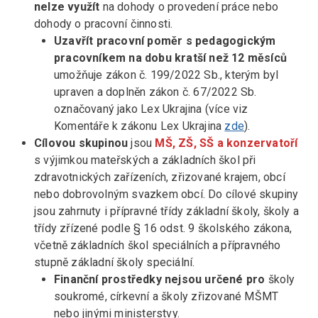
nelze využít
na dohody o provedení práce nebo
dohody o pracovní činnosti.
Uzavřít pracovní poměr s pedagogickým
pracovníkem na dobu kratší než 12 měsíců
umožňuje zákon č. 199/2022 Sb., kterým byl
upraven a doplněn zákon č. 67/2022 Sb.
označovaný jako Lex Ukrajina (více viz
Komentáře k zákonu Lex Ukrajina
zde
).
Cílovou skupinou
jsou
MŠ, ZŠ, SŠ a konzervatoří
s výjimkou mateřských a základních škol při
zdravotnických zařízeních, zřizované krajem, obcí
nebo dobrovolným svazkem obcí. Do cílové skupiny
jsou zahrnuty i přípravné třídy základní školy, školy a
třídy zřízené podle § 16 odst. 9 školského zákona,
včetně základních škol speciálních a přípravného
stupně základní školy speciální.
Finanční prostředky nejsou určené pro
školy
soukromé, církevní a školy zřizované MŠMT
nebo jinými ministerstvy.