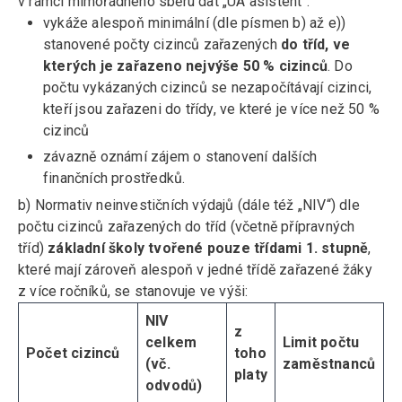
v rámci mimořádného sběru dat „UA asistent“:
vykáže alespoň minimální (dle písmen b) až e))
stanovené počty cizinců zařazených
do tříd, ve
kterých je zařazeno nejvýše 50 % cizinců
. Do
počtu vykázaných cizinců se nezapočítávají cizinci,
kteří jsou zařazeni do třídy, ve které je více než 50 %
cizinců
závazně oznámí zájem o stanovení dalších
finančních prostředků.
b) Normativ neinvestičních výdajů (dále též „NIV“) dle
počtu cizinců zařazených do tříd (včetně přípravných
tříd)
základní školy tvořené pouze třídami 1. stupně
,
které mají zároveň alespoň v jedné třídě zařazené žáky
z více ročníků, se stanovuje ve výši:
NIV
z
celkem
Limit počtu
Počet cizinců
toho
(vč.
zaměstnanců
platy
odvodů)