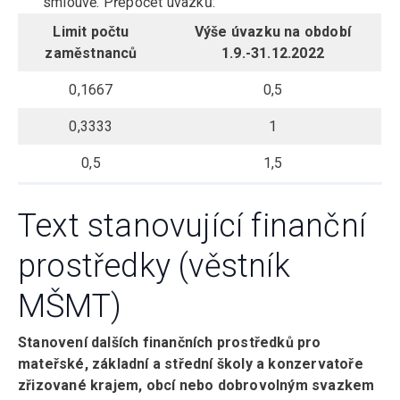
smlouvě. Přepočet úvazků:
Limit počtu
Výše úvazku na období
zaměstnanců
1.9.-31.12.2022
0,1667
0,5
0,3333
1
0,5
1,5
Text stanovující finanční
prostředky (věstník
MŠMT)
Stanovení dalších finančních prostředků pro
mateřské, základní a střední školy a konzervatoře
zřizované krajem, obcí nebo dobrovolným svazkem