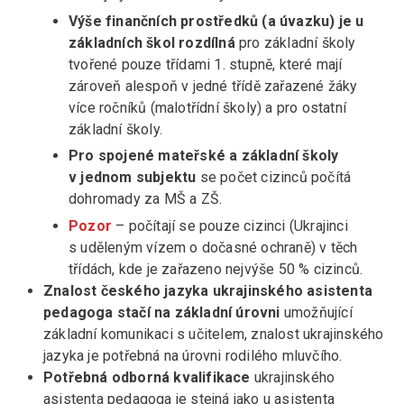
Výše finančních prostředků (a úvazku) je u
základních škol rozdílná
pro základní školy
tvořené pouze třídami 1. stupně, které mají
zároveň alespoň v jedné třídě zařazené žáky
více ročníků (malotřídní školy) a pro ostatní
základní školy.
Pro spojené mateřské a základní školy
v jednom subjektu
se počet cizinců počítá
dohromady za MŠ a ZŠ.
Pozor
– počítají se pouze cizinci (Ukrajinci
s uděleným vízem o dočasné ochraně) v těch
třídách, kde je zařazeno nejvýše 50 % cizinců.
Znalost českého jazyka ukrajinského asistenta
pedagoga stačí na základní úrovni
umožňující
základní komunikaci s učitelem, znalost ukrajinského
jazyka je potřebná na úrovni rodilého mluvčího.
Potřebná odborná kvalifikace
ukrajinského
asistenta pedagoga je stejná jako u asistenta