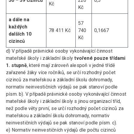
30 – 39 cizinců
220
0,5
Kč
Kč
a dále na
57
každých
78 411 Kč
740
0,1667
dalších 10
Kč
cizinců
d) V případě právnické osoby vykonávající činnost
mateřské školy i základní školy
tvořené pouze třídami
1. stupně
, které mají zároveň alespoň v jedné třídě
zařazené žáky více ročníků, se určí rozhodný počet
cizinců za mateřskou a základní školu dohromady,
normativ neinvestičních výdajů se pak stanoví podle
písm. b). V případě právnické osoby vykonávající činnost
mateřské školy i základní školy s jinou organizací tříd,
než podle věty první, se určí rozhodný počet cizinců za
mateřskou a základní školu dohromady, normativ
neinvestičních výdajů se pak stanoví podle písm. c).
e) Normativ neinvestičních výdajů dle počtu cizinců