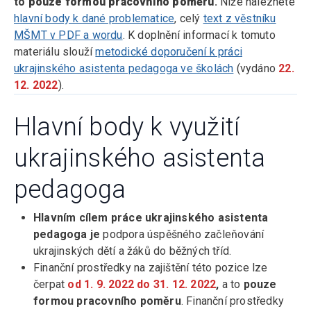
to
pouze formou pracovního poměru
.
Níže naleznete
hlavní body k dané problematice
, celý
text z věstníku
MŠMT v PDF a wordu
. K doplnění informací k tomuto
materiálu slouží
metodické doporučení k práci
ukrajinského asistenta pedagoga ve školách
(vydáno
22.
12. 2022
).
Hlavní body k využití
ukrajinského asistenta
pedagoga
Hlavním cílem práce ukrajinského asistenta
pedagoga je
podpora úspěšného začleňování
ukrajinských dětí a žáků do běžných tříd.
Finanční prostředky na zajištění této pozice lze
čerpat
od 1. 9. 2022 do 31. 12. 2022
,
a to
pouze
formou pracovního poměru
. Finanční prostředky