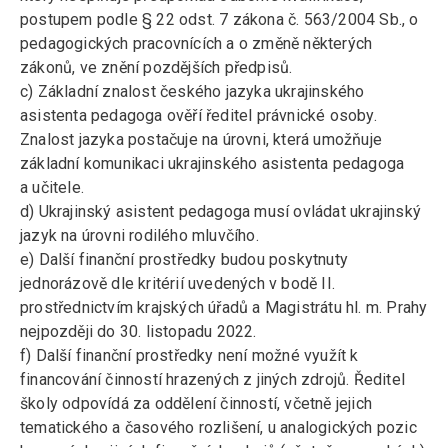
postupem podle § 22 odst. 7 zákona č. 563/2004 Sb., o
pedagogických pracovnících a o změně některých
zákonů, ve znění pozdějších předpisů.
c) Základní znalost českého jazyka ukrajinského
asistenta pedagoga ověří ředitel právnické osoby.
Znalost jazyka postačuje na úrovni, která umožňuje
základní komunikaci ukrajinského asistenta pedagoga
a učitele.
d) Ukrajinský asistent pedagoga musí ovládat ukrajinský
jazyk na úrovni rodilého mluvčího.
e) Další finanční prostředky budou poskytnuty
jednorázově dle kritérií uvedených v bodě II.
prostřednictvím krajských úřadů a Magistrátu hl. m. Prahy
nejpozději do 30. listopadu 2022.
f) Další finanční prostředky není možné využít k
financování činností hrazených z jiných zdrojů. Ředitel
školy odpovídá za oddělení činností, včetně jejich
tematického a časového rozlišení, u analogických pozic