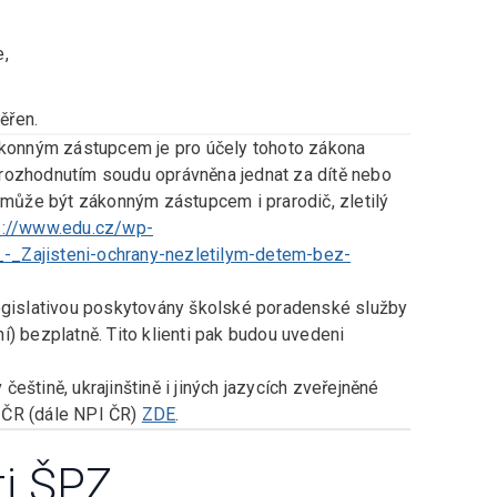
e,
ěřen.
ákonným zástupcem je pro účely tohoto zákona
rozhodnutím soudu oprávněna jednat za dítě nebo
a může být zákonným zástupcem i prarodič, zletilý
s://www.edu.cz/wp-
-_Zajisteni-ochrany-nezletilym-detem-bez-
legislativou poskytovány školské poradenské služby
í) bezplatně. Tito klienti pak budou uvedeni
 češtině, ukrajinštině i jiných jazycích zveřejněné
 ČR (dále NPI ČR)
ZDE
.
ti ŠPZ