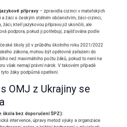
 jazykové přípravy
– zpravidla cizinci v mateřských
 a žáci s českým státním občanstvím, žáci-cizinci,
žáci, kteří jazykovou přípravu již ukončili, ale
ová podpora, pokud ji potřebují, zajišťována podle
o české školy již v průběhu školního roku 2021/2022
lského zákona, mohou být opětovně zařazeni do
ššího než maximálního počtu žáků, pokud to není na
oru však nemají právní nárok. V takovém případě
 tyto žáky podpůrná opatření.
 s OMJ z Ukrajiny se
na
je škola bez doporučení ŠPZ):
cká intervence, úpravy metod výuky a organizace