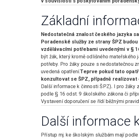
v souvislosti s poskytováním poradensk
Základní informa
Nedostatečná znalost českého jazyka sa
Poradenské služby ze strany ŠPZ budou 
vzdělávacími potřebami uvedenými v § 1
být žák, který kromě odlišného mateřského j
potřeby. Pro žáky pouze s nedostatečnou zn
uvedená opatření.
Teprve pokud tato opatře
konzultovat se ŠPZ, případně realizova
Další informace k činnosti ŠPZ)
.
I pro žáky z
podle § 16 odst. 9 školského zákona či pří
Vystavení doporučení se řídí běžnými pravid
Další informace 
Přístup mj. ke školským službám mají podle