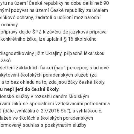
ytu na území České republiky na dobu delší než 90
nými pobývat na území České republiky za účelem
lňkové ochrany, žadateli o udělení mezinárodní
é ochrany.
 přípravy dojde ŠPZ k závěru, že jazyková příprava
konkrétního žáka, lze uplatnit § 16 školského
iagnostikovány již z Ukrajiny, případně lékařskou
 žáků.
šetření základních funkcí (např. percepce, sluchové
poskytování školských poradenských služeb (za
a to bez ohledu na to, zda jsou žáky české školy.
nepřijetí do české školy.
adenské služby v rozsahu daném školským
ávání žáků se speciálními vzdělávacími potřebami a
(dále „vyhláška č. 27/2016 Sb.“), a vyhláškou č.
lužeb ve školách a školských poradenských
Informovaný souhlas s poskytnutím služby