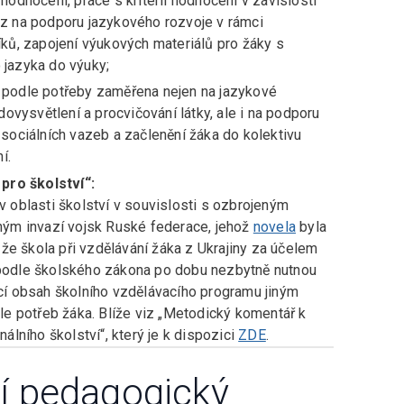
hodnocení, práce s kritérii hodnocení v závislosti
az na podporu jazykového rozvoje v rámci
íků, zapojení výukových materiálů pro žáky s
 jazyka do výuky;
 podle potřeby zaměřena nejen na jazykové
dovysvětlení a procvičování látky, ale i na podporu
 sociálních vazeb a začlenění žáka do kolektivu
í.
pro školství“:
v oblasti školství v souvislosti s ozbrojeným
ným invazí vojsk Ruské federace, jehož
novela
byla
může škola při vzdělávání žáka z Ukrajiny za účelem
podle školského zákona po dobu nezbytně nutnou
cí obsah školního vzdělávacího programu jiným
 potřeb žáka. Blíže viz „Metodický komentář k
álního školství“, který je k dispozici
ZDE
.
í pedagogický