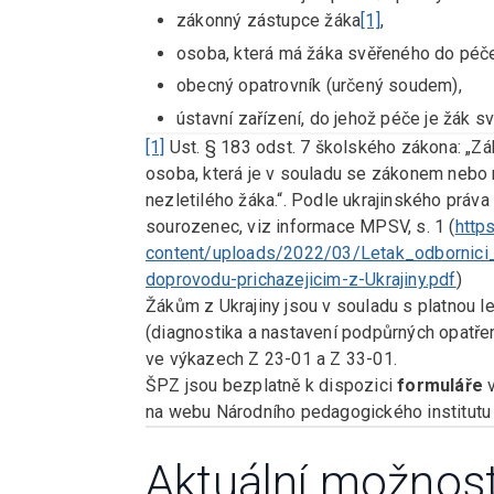
zákonný zástupce žáka
[1]
,
osoba, která má žáka svěřeného do péč
obecný opatrovník (určený soudem),
ústavní zařízení, do jehož péče je žák sv
[1]
Ust. § 183 odst. 7 školského zákona: „Z
osoba, která je v souladu se zákonem nebo 
nezletilého žáka.“. Podle ukrajinského práv
sourozenec, viz informace MPSV, s. 1 (
http
content/uploads/2022/03/Letak_odbornici_
doprovodu-prichazejicim-z-Ukrajiny.pdf
)
Žákům z Ukrajiny jsou v souladu s platnou 
(diagnostika a nastavení podpůrných opatřen
ve výkazech Z 23-01 a Z 33-01.
ŠPZ jsou bezplatně k dispozici
formuláře
v
na webu Národního pedagogického institutu
Aktuální možnos