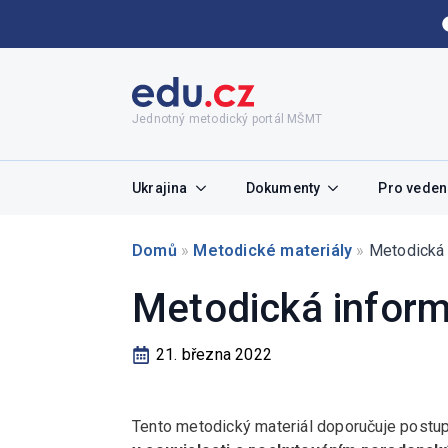
Jednotný metodický portál MŠMT
Ukrajina
Dokumenty
Pro vedení
Domů
»
Metodické materiály
»
Metodická 
Metodická inform
21. března 2022
Tento metodický materiál doporučuje postu