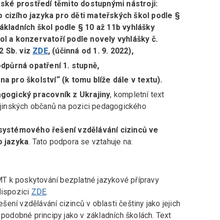
ské prostředí těmito dostupnými nástroji:
o cizího jazyka pro děti mateřských škol podle
§
základních škol podle § 10 až 11b vyhlášky
kol a konzervatoří podle novely vyhlášky č.
2 Sb. viz
ZDE
, (účinná od 1. 9. 2022),
dpůrná opatření 1. stupně,
na pro školství“ (k tomu blíže dále v textu).
gogický pracovník z Ukrajiny
, kompletní text
jinských občanů na pozici pedagogického
systémového řešení vzdělávání cizinců ve
o jazyka
. Tato podpora se vztahuje na:
,
T k poskytování bezplatné jazykové přípravy
dispozici
ZDE
.
ešení vzdělávání cizinců v oblasti češtiny jako jejich
 podobné principy jako v základních školách. Text