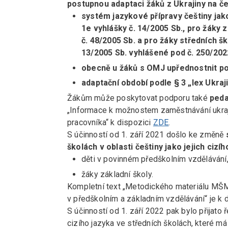
postupnou adaptaci žáků z Ukrajiny na če
systém jazykové přípravy češtiny jak
1e vyhlášky č. 14/2005 Sb., pro žáky 
č. 48/2005 Sb. a pro žáky středních š
13/2005 Sb. vyhlášené pod č. 250/202
obecně u žáků s OMJ upřednostnit po
adaptační období podle § 3 „lex Ukraji
Žákům může poskytovat podporu také
peda
„Informace k možnostem zaměstnávání ukra
pracovníka“ k dispozici
ZDE
.
S účinností od 1. září 2021 došlo ke změně
školách v oblasti češtiny jako jejich cizíh
děti v povinném předškolním vzdělávání
žáky základní školy.
Kompletní text „Metodického materiálu MŠM
v předškolním a základním vzdělávání“ je k 
S účinností od 1. září 2022 pak bylo přijato
ř
cizího jazyka ve středních školách, které má