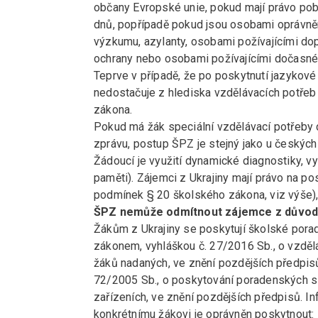
občany Evropské unie, pokud mají právo pob
dnů, popřípadě pokud jsou osobami oprávně
výzkumu, azylanty, osobami požívajícími dop
ochrany nebo osobami požívajícími dočasn
Teprve v případě, že po poskytnutí jazykové
nedostačuje z hlediska vzdělávacích potřeb 
zákona.
Pokud má žák speciální vzdělávací potřeby d
zprávu, postup ŠPZ je stejný jako u českých
Žádoucí je využití dynamické diagnostiky, vy
paměti). Zájemci z Ukrajiny mají právo na 
podmínek § 20 školského zákona, viz výše), 
ŠPZ nemůže odmítnout zájemce z důvodu 
Žákům z Ukrajiny se poskytují školské por
zákonem, vyhláškou č. 27/2016 Sb., o vzděl
žáků nadaných, ve znění pozdějších předpisů 
72/2005 Sb., o poskytování poradenských s
zařízeních, ve znění pozdějších předpisů. 
konkrétnímu žákovi je oprávněn poskytnout: