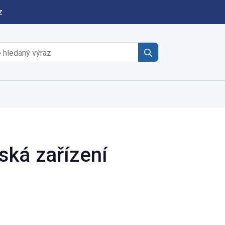
z
Search
for:
ská zařízení