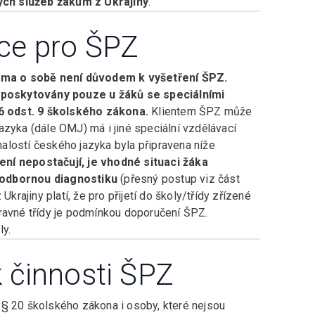
ých služeb žákům z Ukrajiny
.
ce pro ŠPZ
ma o sobě není důvodem k vyšetření ŠPZ.
poskytovány pouze u žáků se speciálními
6 odst. 9 školského zákona.
Klientem ŠPZ může
azyka (dále OMJ) má i jiné speciální vzdělávací
alostí českého jazyka byla připravena níže
ní nepostačují, je vhodné situaci žáka
t odbornou diagnostiku
(přesný postup viz část
 Ukrajiny platí, že pro přijetí do školy/třídy zřízené
pravné třídy je podmínkou doporučení ŠPZ.
ly.
k činnosti ŠPZ
 § 20 školského zákona i osoby, které nejsou