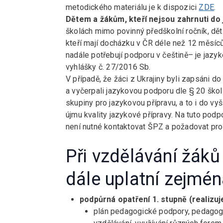
metodického materiálu je k dispozici
ZDE
.
Dětem a žákům, kteří nejsou zahrnuti do
školách mimo povinný předškolní ročník, děti
kteří mají docházku v ČR déle než 12 měsíců, 
nadále potřebují podporu v češtině– je jazyk
vyhlášky č. 27/2016 Sb.
V případě, že žáci z Ukrajiny byli zapsáni d
a vyčerpali jazykovou podporu dle § 20 ško
skupiny pro jazykovou přípravu, a to i do vy
újmu kvality jazykové přípravy. Na tuto podp
není nutné kontaktovat ŠPZ a požadovat pro
Při vzdělávání žáků
dále uplatní zejmé
podpůrná opatření 1. stupně (realizu
plán pedagogické podpory, pedagogi