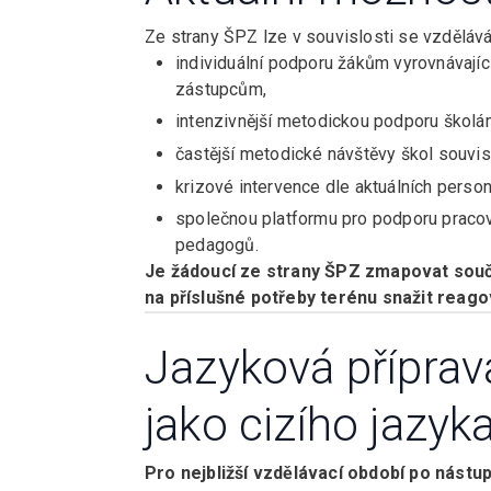
Ze strany ŠPZ lze v souvislosti se vzděláv
individuální podporu žákům vyrovnávající
zástupcům,
intenzivnější metodickou podporu školám 
častější metodické návštěvy škol souvi
krizové intervence dle aktuálních perso
společnou platformu pro podporu pracov
pedagogů.
Je žádoucí ze strany ŠPZ zmapovat souč
na příslušné potřeby terénu snažit reago
Jazyková příprava
jako cizího jazyka
Pro nejbližší vzdělávací období po nástu