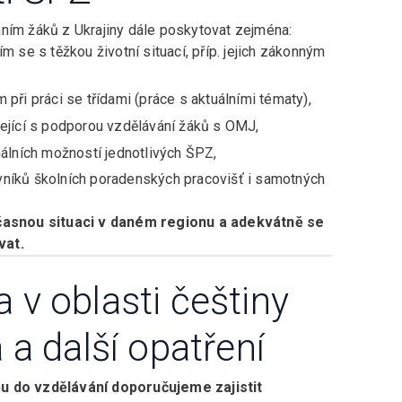
áním žáků z Ukrajiny dále poskytovat zejména:
m se s těžkou životní situací, příp. jejich zákonným
při práci se třídami (práce s aktuálními tématy),
sející s podporou vzdělávání žáků s OMJ,
nálních možností jednotlivých ŠPZ,
níků školních poradenských pracovišť i samotných
asnou situaci v daném regionu a adekvátně se
vat.
 v oblasti češtiny
 a další opatření
pu do vzdělávání doporučujeme zajistit