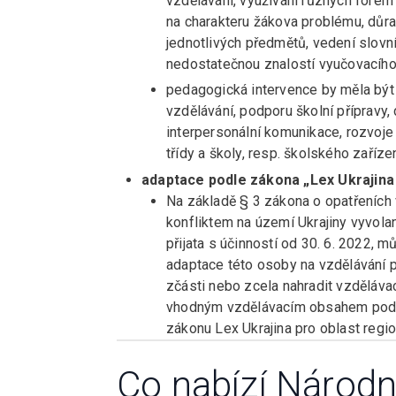
vzdělávání, využívání různých forem 
na charakteru žákova problému, důr
jednotlivých předmětů, vedení slovn
nedostatečnou znalostí vyučovacího
pedagogická intervence by měla být
vzdělávání, podporu školní přípravy, 
interpersonální komunikace, rozvoje
třídy a školy, resp. školského zařízen
adaptace podle zákona „Lex Ukrajina 
Na základě § 3 zákona o opatřeních 
konfliktem na území Ukrajiny vyvola
přijata s účinností od 30. 6. 2022, 
adaptace této osoby na vzdělávání 
zčásti nebo zcela nahradit vzděláva
vhodným vzdělávacím obsahem podle
zákonu Lex Ukrajina pro oblast region
Co nabízí Národn