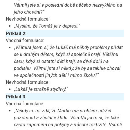
Všimli jste si v poslední době něčeho nezvyklého na
jeho chování?“
Nevhodná formulace:
„
Myslím, že Tomáš je v depresi.“
Příklad 2:
Vhodná formulace:
„
Všiml/a jsem si, že Lukáš má někdy problémy přidat
se k druhým dětem, když si společně hrají. Většinu
času, když si ostatní děti hrají, se dívá dolů na
podlahu. Všimli jste si někdy, že by se takhle choval
ve společnosti jiných dětí i mimo školu?“
Nevhodná formulace:
„
Lukáš je strašně stydlivý.“
Příklad 3:
Vhodná formulace:
„
Někdy se mi zdá, že Martin má problém udržet
pozornost a zůstat v klidu. Všiml/a jsem si, že také
často zapomíná na pokyny a působí roztržitě. Všimli