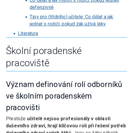
Co dělat a jak mluvit s rodiči, pokud jednají
defenzivně
Tipy pro (třídního) učitele: Co dělat a jak
jednat s rodiči, pokud žák užívá léky
Literatura
Školní poradenské
pracoviště
Význam definování rolí odborníků
ve školním poradenském
pracovišti
Přestože
učitelé nejsou profesionály v oblasti
duševního zdraví, hrají klíčovou roli při řešení potřeb
duševního zdraví svých žáků
. Jsou se žáky několik