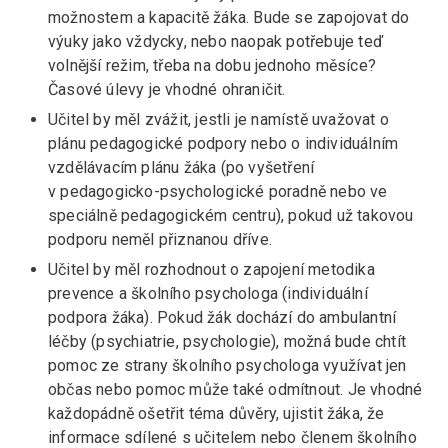
možnostem a kapacitě žáka. Bude se zapojovat do
výuky jako vždycky, nebo naopak potřebuje teď
volnější režim, třeba na dobu jednoho měsíce?
Časové úlevy je vhodné ohraničit.
Učitel by měl zvážit, jestli je namístě uvažovat o
plánu pedagogické podpory nebo o individuálním
vzdělávacím plánu žáka (po vyšetření
v pedagogicko-psychologické poradně nebo ve
speciálně pedagogickém centru), pokud už takovou
podporu neměl přiznanou dříve.
Učitel by měl rozhodnout o zapojení metodika
prevence a školního psychologa (individuální
podpora žáka). Pokud žák dochází do ambulantní
léčby (psychiatrie, psychologie), možná bude chtít
pomoc ze strany školního psychologa využívat jen
občas nebo pomoc může také odmítnout. Je vhodné
každopádně ošetřit téma důvěry, ujistit žáka, že
informace sdílené s učitelem nebo členem školního