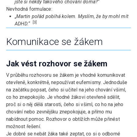
jste si někdy takového chování doma?“
Nevhodná formulace:
„
Martin pořád pobíhá kolem. Myslím, že by mohl mít
[3]
ADHD.“
Komunikace se žákem
Jak vést rozhovor se žákem
V průběhu rozhovoru se žákem je vhodné komunikovat
otevřeně, konkrétně, nepoužívat eufemismy. Jednoduše
na začátku popsat, čeho si učitel na jeho chování všiml,
co ho znepokojilo. Je vhodné žákovi otevřeně sdělit,
proč si o něj dělá starosti, čeho si všiml, co ho na jeho
chování nebo zevnějšku znepokojuje, a přímo mu
nabídnout pomoc. Rozhovor o obtížích může přinést
možnost řešení.
Je dobré se nebát žáka také zeptat, co si o odborné