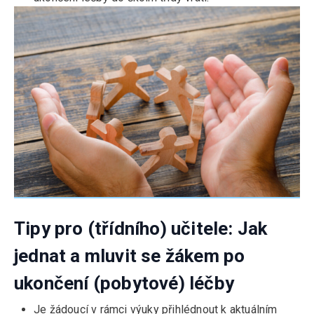
Tipy pro (třídního) učitele: Jak
jednat a mluvit se žákem po
ukončení (pobytové) léčby
Je žádoucí v rámci výuky přihlédnout k aktuálním