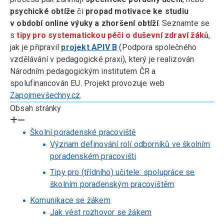
psychické obtíže
či
propad motivace ke studiu
v období online výuky a zhoršení obtíží
. Seznamte se
s
tipy pro systematickou péči o duševní zdraví žáků
,
jak je připravil
projekt APIV B
(Podpora společného
vzdělávání v pedagogické praxi), který je realizován
Národním pedagogickým institutem ČR a
spolufinancován EU. Projekt provozuje web
Zapojmevšechny.cz
.
Obsah stránky
Školní poradenské pracoviště
Význam definování rolí odborníků ve školním
poradenském pracovišti
Tipy pro (třídního) učitele: spolupráce se
školním poradenským pracovištěm
Komunikace se žákem
Jak vést rozhovor se žákem