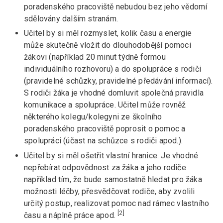
poradenského pracoviště nebudou bez jeho vědomí
sdělovány dalším stranám.
Učitel by si měl rozmyslet, kolik času a energie
může skutečně vložit do dlouhodobější pomoci
žákovi (například 20 minut týdně formou
individuálního rozhovoru) a do spolupráce s rodiči
(pravidelné schůzky, pravidelné předávání informací).
S rodiči žáka je vhodné domluvit společná pravidla
komunikace a spolupráce. Učitel může rovněž
některého kolegu/kolegyni ze školního
poradenského pracoviště poprosit o pomoc a
spolupráci (účast na schůzce s rodiči apod.).
Učitel by si měl ošetřit vlastní hranice. Je vhodné
nepřebírat odpovědnost za žáka a jeho rodiče
například tím, že bude samostatně hledat pro žáka
možnosti léčby, přesvědčovat rodiče, aby zvolili
určitý postup, realizovat pomoc nad rámec vlastního
[2]
času a náplně práce apod.