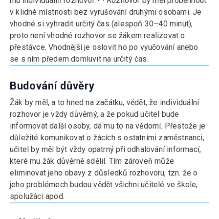
mu individuální rozhovor.
Rozhovor by měl proběhnout
v klidné místnosti bez vyrušování druhými osobami. Je
vhodné si vyhradit určitý čas (alespoň 30–40 minut),
proto není vhodné rozhovor se žákem realizovat o
přestávce. Vhodnější je oslovit ho po vyučování anebo
se s ním předem domluvit na určitý čas.
Budování důvěry
Žák by měl, a to hned na začátku, vědět, že individuální
rozhovor je vždy důvěrný, a že pokud učitel bude
informovat další osoby, dá mu to na vědomí. Přestože je
důležité komunikovat o žácích s ostatními zaměstnanci,
učitel by měl být vždy opatrný při odhalování informací,
které mu žák důvěrně sdělil. Tím zároveň může
eliminovat jeho obavy z důsledků rozhovoru, tzn. že o
jeho problémech budou vědět všichni učitelé ve škole,
spolužáci apod.