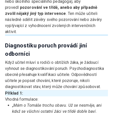
nebo školního speciálního pedagoga), aby
provedl
pozorování ve třídě, anebo aby případně
zvolil nějaký jiný typ intervence
. Ten může učiteli
následně sdělit závěry svého pozorování nebo závěry
vyplývající z vyhodnocení zvolených intervenčních
aktivit.
Diagnostiku poruch provádí jiní
odborníci
Když učitel mluví s rodiči o obtížích žáka, je žádoucí
vyhnout se diagnostikování poruch. Psychodiagnostika
obecně přesahuje kvalifikaci učitele. Odpovědností
učitele je popsat chování, které pozoruje, nikoli
diagnostikovat stav, který může chování způsobovat.
Příklad 1:
Vhodná formulace:
„
Mám o Tomáše trochu obavu. Už se nesměje, ani
když se všichni ostatní žáci ve třídě dobře baví.