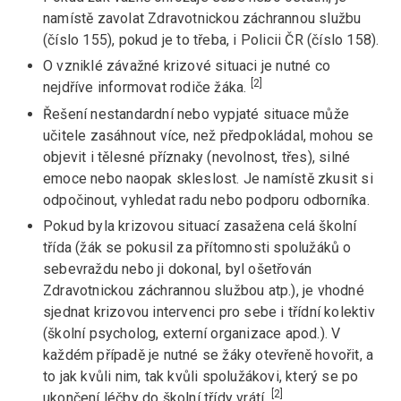
namístě zavolat Zdravotnickou záchrannou službu
(číslo 155), pokud je to třeba, i Policii ČR (číslo 158).
O vzniklé závažné krizové situaci je nutné co
[2]
nejdříve informovat rodiče žáka.
Řešení nestandardní nebo vypjaté situace může
učitele zasáhnout více, než předpokládal, mohou se
objevit i tělesné příznaky (nevolnost, třes), silné
emoce nebo naopak skleslost. Je namístě zkusit si
odpočinout, vyhledat radu nebo podporu odborníka.
Pokud byla krizovou situací zasažena celá školní
třída (žák se pokusil za přítomnosti spolužáků o
sebevraždu nebo ji dokonal, byl ošetřován
Zdravotnickou záchrannou službou atp.), je vhodné
sjednat krizovou intervenci pro sebe i třídní kolektiv
(školní psycholog, externí organizace apod.). V
každém případě je nutné se žáky otevřeně hovořit, a
to jak kvůli nim, tak kvůli spolužákovi, který se po
[2]
ukončení léčby do školní třídy vrátí.