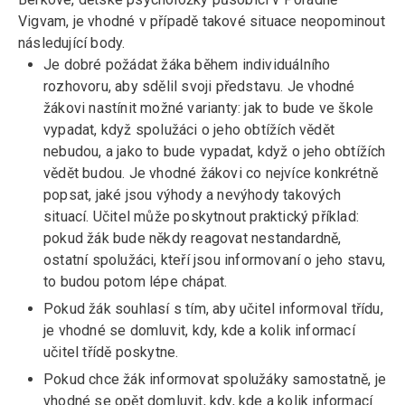
Vigvam, je vhodné v případě takové situace neopominout
následující body.
Je dobré požádat žáka během individuálního
rozhovoru, aby sdělil svoji představu. Je vhodné
žákovi nastínit možné varianty: jak to bude ve škole
vypadat, když spolužáci o jeho obtížích vědět
nebudou, a jako to bude vypadat, když o jeho obtížích
vědět budou. Je vhodné žákovi co nejvíce konkrétně
popsat, jaké jsou výhody a nevýhody takových
situací. Učitel může poskytnout praktický příklad:
pokud žák bude někdy reagovat nestandardně,
ostatní spolužáci, kteří jsou informovaní o jeho stavu,
to budou potom lépe chápat.
Pokud žák souhlasí s tím, aby učitel informoval třídu,
je vhodné se domluvit, kdy, kde a kolik informací
učitel třídě poskytne.
Pokud chce žák informovat spolužáky samostatně, je
vhodné se opět domluvit, kdy, kde a kolik informací