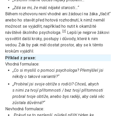
„
Zdá se mi, že máš nějaké starosti…“
Během rozhovoru není vhodné ani žádoucí na žáka „tlačit“
anebo ho stavět před hotová rozhodnutí, k nimž neměl
možnost se vyjádřit, například ho nutit k okamžité
[2]
návštěvě školního psychologa.
Lepší je nejprve žákovi
vysvětlit další kroky, postupy i důvody, které k nim
vedou. Žák by pak měl dostat prostor, aby se k těmto
krokům vyjádřil.
Příklad z praxe:
Vhodná formulace:
„
Co si myslíš o pomoci psychologa? Přemýšlel jsi
někdy o takové variantě?“
„
Probíral jsi svoje obtíže s rodiči? Chceš, abych
s nimi za tvojí přítomnosti / bez tvojí přítomnosti
probral tvoje obtíže, anebo bys raději, aby celá věc
zůstala důvěrná?“
Nevhodná formulace:
„
Pokud se to nezlepší, půjdeš příští týden ke