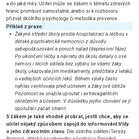
a do jaké míry. Učitel může se žákem o tématu zdravých
hranic promluvit samostatně, anebo si k rozhovoru
přizvat školního psychologa či metodika prevence.
Příklad z praxe:
Žákyně střední školy prošla hospitalizací a léčbou v
dětské psychiatrické nemocnici z důvodu
sebepoškozování a poruch nálad (depresivní fáze).
Po ukončení léčby a návratu do školu detaily o své
nemoci i lécích sdílela bez výběru se všemi žáky
školy, ukazovala jim medikamenty, předčítala z letáků
o vedlejších účincích léků. Během výuky často
nahlas ventilovala před učitelem a žáky své obtíže.
Pozornost se snažila upoutat i extravagantním
oblečením a účesem. V důsledku jejího chování se jí
spolužáci začali stranit.
S žákem je také vhodné probrat, jestli chce, aby se
učitel nějaký způsobem zapojil do informování třídy
o jeho zdravotním stavu
. Dle ústního sdělení Terezy
Berkové, dětské psycholožky působící v Poradně