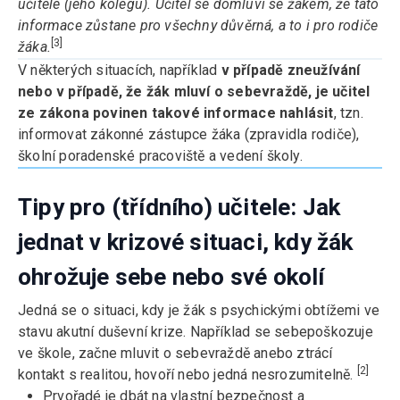
učitele (jeho kolegu). Učitel se domluví se žákem, že tato
informace zůstane pro všechny důvěrná, a to i pro rodiče
[3]
žáka.
V některých situacích, například
v případě zneužívání
nebo v případě, že žák mluví o sebevraždě, je učitel
ze zákona povinen takové informace nahlásit
, tzn.
informovat zákonné zástupce žáka (zpravidla rodiče),
školní poradenské pracoviště a vedení školy.
Tipy pro (třídního) učitele: Jak
jednat v krizové situaci, kdy žák
ohrožuje sebe nebo své okolí
Jedná se o situaci, kdy je žák s psychickými obtížemi ve
stavu akutní duševní krize. Například se sebepoškozuje
ve škole, začne mluvit o sebevraždě anebo ztrácí
[2]
kontakt s realitou, hovoří nebo jedná nesrozumitelně.
Prvořadé je dbát na vlastní bezpečnost a