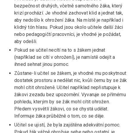
bezpečnost druhých, včetně samotného žáka, který
krizí prochází. Je vhodné zachovat klid a jednat tak,
aby nedošlo k ohrožení žáka. Na místě je například i
klidný tón hlasu. Pokud jsou okolo učitele další žáci
nebo pedagogičtí pracovníci, je vhodné je požádat,
aby odešli.
Pokud se učitel necítí na to s žákem jednat
(například se cítí v ohrožení), je namístě odejít a
ihned sehnat jinou pomoc.
Zůstane-li učitel se žákem, je vhodné mu poskytnout
dostatek prostoru a nedělat nic, kvůli čemu by se žák
mohl cítit ohroženě. Učitel například nepřistupuje k
žákovi zezadu bez upozornění. Vyvaruje se přímému
pohledu, kterým by se žák mohl cítit ohrožen.
Předem vysvětlí žákovi, co se chystá udělat.
Informuje žáka průběžně o tom, co se děje.
Učitel se ujistí, že byla zajištěna adekvátní pomoc.
Pokud žák vážně ohrožuje sebe nebo ostatní, je