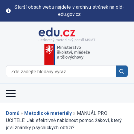
Starší obsah webu najdete v archivu stránek na old-
edu.gov.cz
Jednotný metodický portál MŠMT
Se
for
Domů
»
Metodické materiály
»
MANUÁL PRO
UČITELE: Jak efektivně nabídnout pomoc žákovi, který
jeví známky psychických obtíží?