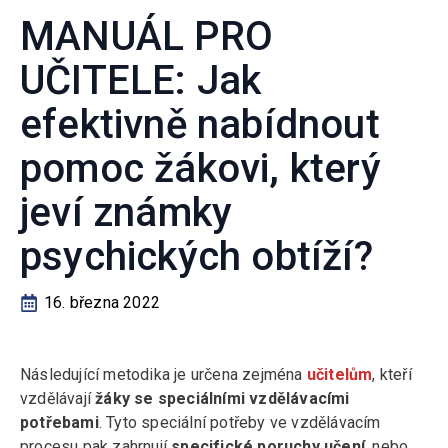
MANUÁL PRO
UČITELE: Jak
efektivně nabídnout
pomoc žákovi, který
jeví známky
psychických obtíží?
16. března 2022
Následující metodika je určena zejména
učitelům
, kteří
vzdělávají
žáky se speciálními vzdělávacími
potřebami
. Tyto speciální potřeby ve vzdělávacím
procesu pak zahrnují
specifické poruchy učení
, nebo