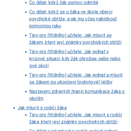
Co dělat, když žák pomoc odmítá
Co dělat, když se u žáka ve škole objeví
psychické obtíže, a jak mu včas nabídnout
pomocnou ruku
Tipy pro (třídního) učitele: Jak mluvit se
žákem, který jeví známky psychických obtíží
Tipy pro (třídního) učitele: Jak jednat v
krizové situaci, kdy žák ohrožuje sebe nebo
své okolí
Tipy pro (třídního) učitele: Jak jednat a mluvit
se žákem po ukončení (pobytové) léčby
Nastavení zdravých hranic komunikace žáka s
okolím
Jak mluvit s rodiči žáka
Tipy pro (třídního) učitele: Jak mluvit s rodiči
žáka, který jeví známky psychických obtíží