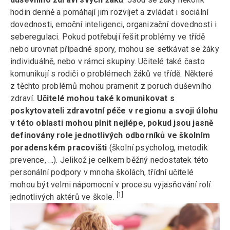
hodin denně a pomáhají jim rozvíjet a zvládat i sociální
dovednosti, emoční inteligenci, organizační dovednosti i
seberegulaci. Pokud potřebují řešit problémy ve třídě
nebo urovnat případné spory, mohou se setkávat se žáky
individuálně, nebo v rámci skupiny. Učitelé také často
komunikují s rodiči o problémech žáků ve třídě. Některé
z těchto problémů mohou pramenit z poruch duševního
zdraví.
Učitelé mohou také komunikovat s
poskytovateli zdravotní péče v regionu a svoji úlohu
v této oblasti mohou plnit nejlépe, pokud jsou jasně
definovány role jednotlivých odborníků ve školním
poradenském pracovišti
(školní psycholog, metodik
prevence, …). Jelikož je celkem běžný nedostatek této
personální podpory v mnoha školách, třídní učitelé
mohou být velmi nápomocní v procesu vyjasňování rolí
[1]
jednotlivých aktérů ve škole.