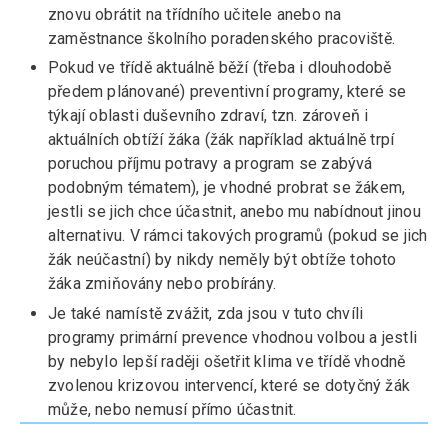
znovu obrátit na třídního učitele anebo na
zaměstnance školního poradenského pracoviště.
Pokud ve třídě aktuálně běží (třeba i dlouhodobě
předem plánované) preventivní programy, které se
týkají oblasti duševního zdraví, tzn. zároveň i
aktuálních obtíží žáka (žák například aktuálně trpí
poruchou příjmu potravy a program se zabývá
podobným tématem), je vhodné probrat se žákem,
jestli se jich chce účastnit, anebo mu nabídnout jinou
alternativu. V rámci takových programů (pokud se jich
žák neúčastní) by nikdy neměly být obtíže tohoto
žáka zmiňovány nebo probírány.
Je také namístě zvážit, zda jsou v tuto chvíli
programy primární prevence vhodnou volbou a jestli
by nebylo lepší raději ošetřit klima ve třídě vhodně
zvolenou krizovou intervencí, které se dotyčný žák
může, nebo nemusí přímo účastnit.