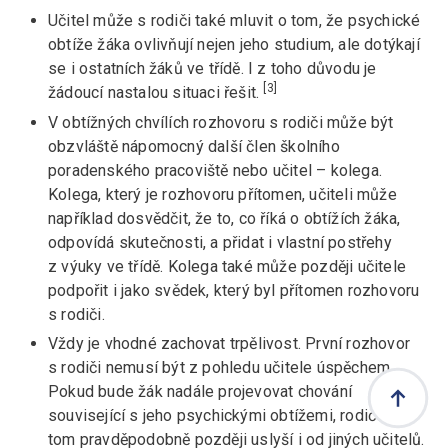
Učitel může s rodiči také mluvit o tom, že psychické
obtíže žáka ovlivňují nejen jeho studium, ale dotýkají
se i ostatních žáků ve třídě. I z toho důvodu je
[3]
žádoucí nastalou situaci řešit.
V obtížných chvílích rozhovoru s rodiči může být
obzvláště nápomocný další člen školního
poradenského pracoviště nebo učitel – kolega.
Kolega, který je rozhovoru přítomen, učiteli může
například dosvědčit, že to, co říká o obtížích žáka,
odpovídá skutečnosti, a přidat i vlastní postřehy
z výuky ve třídě. Kolega také může později učitele
podpořit i jako svědek, který byl přítomen rozhovoru
s rodiči.
Vždy je vhodné zachovat trpělivost. První rozhovor
s rodiči nemusí být z pohledu učitele úspěchem.
Pokud bude žák nadále projevovat chování
související s jeho psychickými obtížemi, rodiče o
tom pravděpodobně později uslyší i od jiných učitelů.