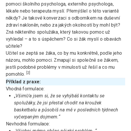
pomoci školního psychologa, externího psychologa,
lékaře nebo terapeuta myslí. Přemýšlel o této variantě
někdy? Je takové konverzaci s odborníkem na duševní
zdraví nakloněn, nebo za jakých okolností by mohl být?
Zná některého spolužáka, který takovou pomoc už
vyhledal – a to s úspěchem? Co si žák myslí o obavách
učitele?
Učitel se zeptá se žáka, co by mu konkrétně, podle jeho
názoru, mohlo pomoci. Zmapují si společně se žákem,
jestli podobné problémy v minulosti už řešil a co mu
[2]
pomohlo.
Příklad z praxe:
Vhodná formulace:
„
Všiml/a jsem si, že se vyhýbáš kontaktu se
spolužáky, že jsi přestal chodit na kroužek
basketbalu a působíš na mě v posledních týdnech
vyčerpaným dojmem.“
Nevhodná formulace:
„
Všichni máme občas nějaký problém…“