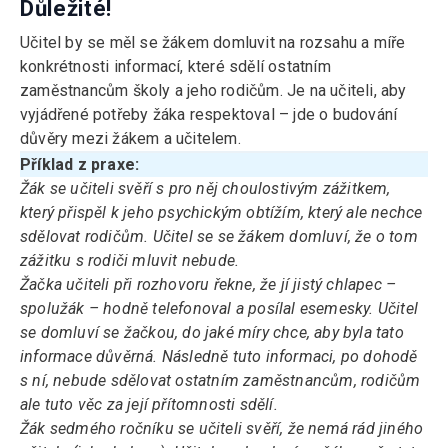
Důležité!
Učitel by se měl se žákem domluvit na rozsahu a míře
konkrétnosti informací, které sdělí ostatním
zaměstnancům školy a jeho rodičům. Je na učiteli, aby
vyjádřené potřeby žáka respektoval – jde o budování
důvěry mezi žákem a učitelem.
Příklad z praxe:
Žák se učiteli svěří s pro něj choulostivým zážitkem,
který přispěl k jeho psychickým obtížím, který ale nechce
sdělovat rodičům. Učitel se se žákem domluví, že o tom
zážitku s rodiči mluvit nebude.
Žačka učiteli při rozhovoru řekne, že jí jistý chlapec –
spolužák – hodně telefonoval a posílal esemesky. Učitel
se domluví se žačkou, do jaké míry chce, aby byla tato
informace důvěrná. Následně tuto informaci, po dohodě
s ní, nebude sdělovat ostatním zaměstnancům, rodičům
ale tuto věc za její přítomnosti sdělí.
Žák sedmého ročníku se učiteli svěří, že nemá rád jiného