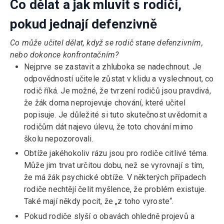
Co dělat a jak mluvit s rodiči,
pokud jednají defenzivně
Co může učitel dělat, když se rodič stane defenzivním,
nebo dokonce konfrontačním?
Nejprve se zastavit a zhluboka se nadechnout. Je
odpovědností učitele zůstat v klidu a vyslechnout, co
rodič říká. Je možné, že tvrzení rodičů jsou pravdivá,
že žák doma neprojevuje chování, které učitel
popisuje. Je důležité si tuto skutečnost uvědomit a
rodičům dát najevo úlevu, že toto chování mimo
školu nepozorovali.
Obtíže jakéhokoliv rázu jsou pro rodiče citlivé téma.
Může jim trvat určitou dobu, než se vyrovnají s tím,
že má žák psychické obtíže. V některých případech
rodiče nechtějí čelit myšlence, že problém existuje.
Také mají někdy pocit, že „z toho vyroste“.
Pokud rodiče slyší o obavách ohledně projevů a