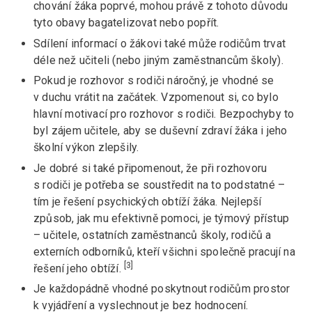
chování žáka poprvé, mohou právě z tohoto důvodu
tyto obavy bagatelizovat nebo popřít.
Sdílení informací o žákovi také může rodičům trvat
déle než učiteli (nebo jiným zaměstnancům školy).
Pokud je rozhovor s rodiči náročný, je vhodné se
v duchu vrátit na začátek. Vzpomenout si, co bylo
hlavní motivací pro rozhovor s rodiči. Bezpochyby to
byl zájem učitele, aby se duševní zdraví žáka i jeho
školní výkon zlepšily.
Je dobré si také připomenout, že při rozhovoru
s rodiči je potřeba se soustředit na to podstatné –
tím je řešení psychických obtíží žáka. Nejlepší
způsob, jak mu efektivně pomoci, je týmový přístup
– učitele, ostatních zaměstnanců školy, rodičů a
externích odborníků, kteří všichni společně pracují na
[3]
řešení jeho obtíží.
Je každopádně vhodné poskytnout rodičům prostor
k vyjádření a vyslechnout je bez hodnocení.