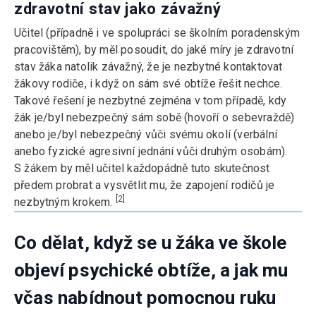
zdravotní stav jako závažný
Učitel (případně i ve spolupráci se školním poradenským
pracovištěm), by měl posoudit, do jaké míry je zdravotní
stav žáka natolik závažný, že je nezbytné kontaktovat
žákovy rodiče, i když on sám své obtíže řešit nechce.
Takové řešení je nezbytné zejména v tom případě, kdy
žák je/byl nebezpečný sám sobě (hovoří o sebevraždě)
anebo je/byl nebezpečný vůči svému okolí (verbální
anebo fyzické agresivní jednání vůči druhým osobám).
S žákem by měl učitel každopádně tuto skutečnost
předem probrat a vysvětlit mu, že zapojení rodičů je
[2]
nezbytným krokem.
Co dělat, když se u žáka ve škole
objeví psychické obtíže, a jak mu
včas nabídnout pomocnou ruku