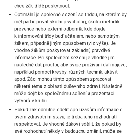
chce žák třídě poskytnout.
Optimální je společné sezení se třídou, na kterém by
měl participovat školní psycholog, školní metodik
prevence nebo externí odborník, kde dojde
k informování třídy buď učitelem, nebo samotným
žákem, případně jiným způsobem (viz výše). Je
vhodné žákům poskytovat základní, pravdivé
informace. Při společném sezení je vhodné jim
následně dát prostor, aby svoje prožívání dali najevo,
například pomocí kresby, různých technik, aktivit
apod. Žáci mohou tímto způsobem zpracovat
některé téma z oblasti duševního zdraví. Následně
může dojít ke společnému sdílení a prezentaci
výtvorů v kruhu.
Pokud žák odmítne sdělit spolužákům informace o
svém zdravotním stavu, je třeba jeho rozhodnutí
respektovat. Je vhodné žákovi sdělit, že pokud by
své rozhodnutí někdy v budoucnu změnil, může se