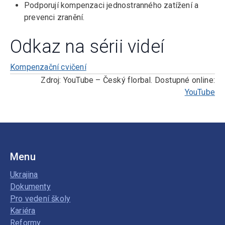
Podporují kompenzaci jednostranného zatížení a
prevenci zranění.
Odkaz na sérii videí
Kompenzační cvičení
Zdroj: YouTube – Český florbal. Dostupné online:
YouTube
Menu
Ukrajina
Dokumenty
Pro vedení školy
Kariéra
Reformy