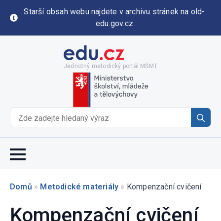
Starší obsah webu najdete v archivu stránek na old-
edu.gov.cz
Jednotný metodický portál MŠMT
Se
for
Domů
»
Metodické materiály
»
Kompenzační cvičení
Kompenzační cvičení