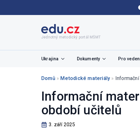
Jednotný metodický portál MŠMT
Ukrajina
Dokumenty
Pro vedení
Domů
»
Metodické materiály
»
Informační 
Informační materi
období učitelů
3. září 2025