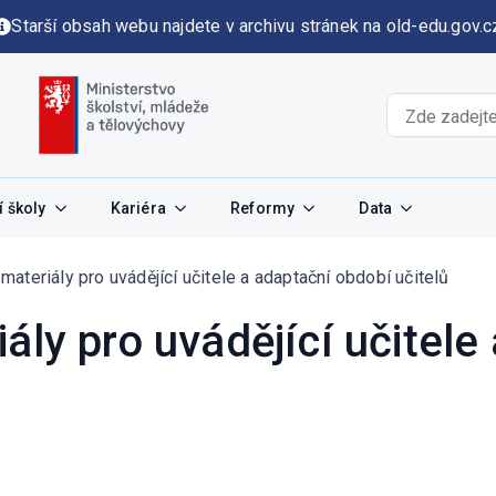
Starší obsah webu najdete v archivu stránek na old-edu.gov.c
 školy
Kariéra
Reformy
Data
materiály pro uvádějící učitele a adaptační období učitelů
ály pro uvádějící učitele