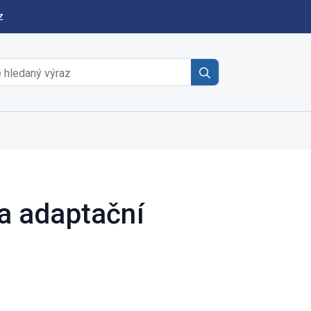
z
Search
for:
 a adaptační