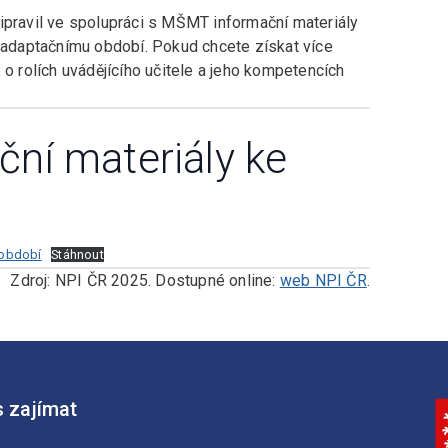
ipravil ve spolupráci s MŠMT informační materiály
adaptačnímu období. Pokud chcete získat více
 o rolích uvádějícího učitele a jeho kompetencích
ční materiály ke
_období
Stáhnout
Zdroj: NPI ČR 2025. Dostupné online:
web NPI ČR
.
 zajímat