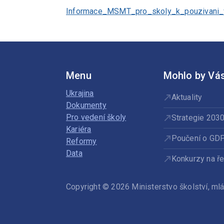
Informace_MSMT_pro_skoly_k_pouzivani
Menu
Mohlo by Vás
Ukrajina
Aktuality
Dokumenty
Pro vedení školy
Strategie 203
Kariéra
Poučení o GD
Reformy
Data
Konkurzy na ře
Copyright © 2026 Ministerstvo školství, m