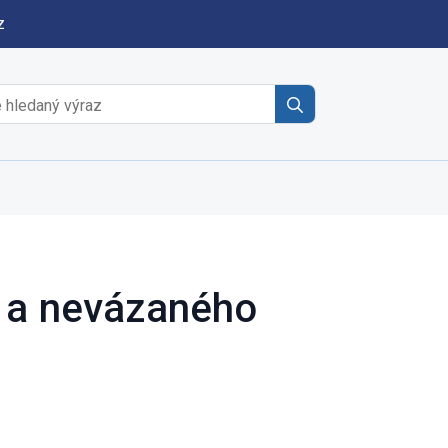
z
Search
for:
o a nevázaného