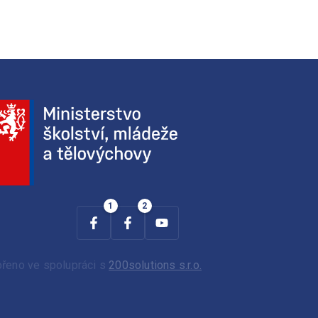
ořeno ve spolupráci s
200solutions s.r.o.