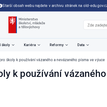
Starší obsah webu najdete v archivu stránek na old-edu.gov.c
 školy
Kariéra
Reformy
Data
pro školy k používání vázaného a nevázaného písma ve výuce
oly k používání vázanéh