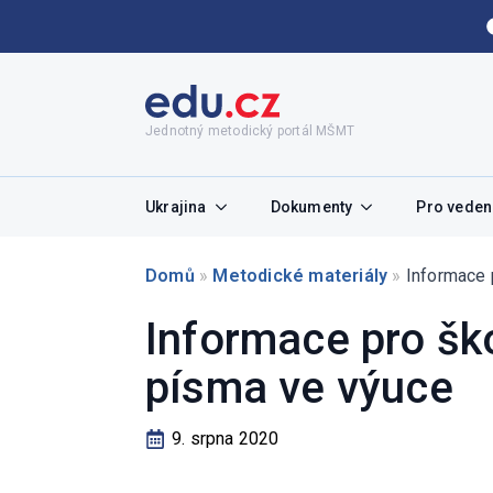
Jednotný metodický portál MŠMT
Ukrajina
Dokumenty
Pro vedení
Domů
»
Metodické materiály
»
Informace 
Informace pro šk
písma ve výuce
9. srpna 2020