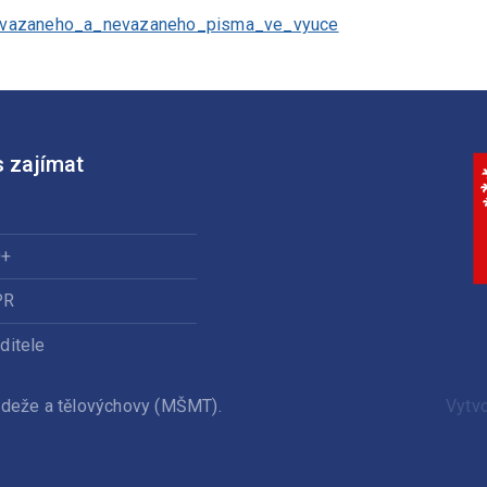
_vazaneho_a_nevazaneho_pisma_ve_vyuce
 zajímat
0+
PR
ditele
ládeže a tělovýchovy (MŠMT).
Vytv