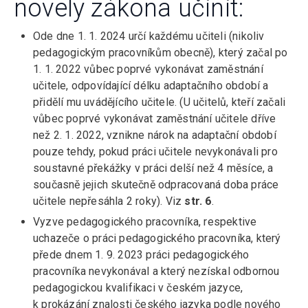
novely zákona učinit:
Ode dne 1. 1. 2024 určí každému učiteli (nikoliv
pedagogickým pracovníkům obecně), který začal po
1. 1. 2022 vůbec poprvé vykonávat zaměstnání
učitele, odpovídající délku adaptačního období a
přidělí mu uvádějícího učitele. (U učitelů, kteří začali
vůbec poprvé vykonávat zaměstnání učitele dříve
než 2. 1. 2022, vznikne nárok na adaptační období
pouze tehdy, pokud práci učitele nevykonávali pro
soustavné překážky v práci delší než 4 měsíce, a
současně jejich skutečně odpracovaná doba práce
učitele nepřesáhla 2 roky). Viz
str. 6
.
Vyzve pedagogického pracovníka, respektive
uchazeče o práci pedagogického pracovníka, který
přede dnem 1. 9. 2023 práci pedagogického
pracovníka nevykonával a který nezískal odbornou
pedagogickou kvalifikaci v českém jazyce,
k prokázání znalosti českého jazyka podle nového