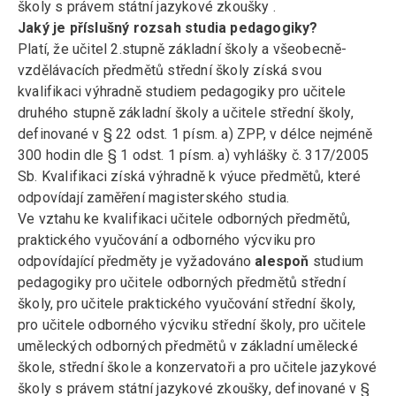
školy s právem státní jazykové zkoušky .
Jaký je příslušný rozsah studia pedagogiky?
Platí, že učitel 2.stupně základní školy a všeobecně-
vzdělávacích předmětů střední školy získá svou
kvalifikaci výhradně studiem pedagogiky pro učitele
druhého stupně základní školy a učitele střední školy,
definované v § 22 odst. 1 písm. a) ZPP, v délce nejméně
300 hodin dle § 1 odst. 1 písm. a) vyhlášky č. 317/2005
Sb. Kvalifikaci získá výhradně k výuce předmětů, které
odpovídají zaměření magisterského studia.
Ve vztahu ke kvalifikaci učitele odborných předmětů,
praktického vyučování a odborného výcviku pro
odpovídající předměty je vyžadováno
alespoň
studium
pedagogiky pro učitele odborných předmětů střední
školy, pro učitele praktického vyučování střední školy,
pro učitele odborného výcviku střední školy, pro učitele
uměleckých odborných předmětů v základní umělecké
škole, střední škole a konzervatoři a pro učitele jazykové
školy s právem státní jazykové zkoušky, definované v §