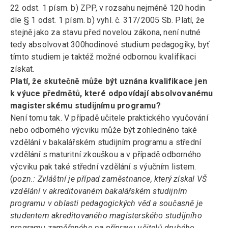
22 odst. 1 písm. b) ZPP, v rozsahu nejméně 120 hodin
dle § 1 odst. 1 písm. b) vyhl. č. 317/2005 Sb. Platí, že
stejně jako za stavu před novelou zákona, není nutné
tedy absolvovat 300hodinové studium pedagogiky, byť
tímto studiem je taktéž možné odbornou kvalifikaci
získat.
Platí, že skutečně může být uznána kvalifikace jen
k výuce předmětů, které odpovídají absolvovanému
magisterskému studijnímu programu?
Není tomu tak. V případě učitele praktického vyučování
nebo odborného výcviku může být zohledněno také
vzdělání v bakalářském studijním programu a střední
vzdělání s maturitní zkouškou a v případě odborného
výcviku pak také střední vzdělání s výučním listem.
(
pozn.: Zvláštní je případ zaměstnance, který získal VŠ
vzdělání v akreditovaném bakalářském studijním
programu v oblasti pedagogických věd a současně je
studentem akreditovaného magisterského studijního
programu zaměřeného na přípravu učitelů druhého