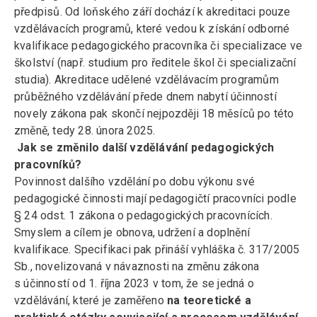
předpisů. Od loňského září dochází k akreditaci pouze
vzdělávacích programů, které vedou k získání odborné
kvalifikace pedagogického pracovníka či specializace ve
školství (např. studium pro ředitele škol či specializační
studia). Akreditace udělené vzdělávacím programům
průběžného vzdělávání přede dnem nabytí účinností
novely zákona pak skončí nejpozději 18 měsíců po této
změně, tedy 28. února 2025.
Jak se změnilo další vzdělávání pedagogických
pracovníků?
Povinnost dalšího vzdělání po dobu výkonu své
pedagogické činnosti mají pedagogičtí pracovníci podle
§ 24 odst. 1 zákona o pedagogických pracovnících.
Smyslem a cílem je obnova, udržení a doplnění
kvalifikace. Specifikaci pak přináší vyhláška č. 317/2005
Sb., novelizovaná v návaznosti na změnu zákona
s účinností od 1. října 2023 v tom, že se jedná o
vzdělávání, které je zaměřeno
na teoretické a