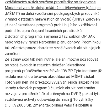
vzdělávacích aktivit využívat prostředky poskytované
Ministerstvem školství, mládeže a tělovýchovy (dále jen
„MŠMT“) na další vzdělávání pedagogických pracovníků
v rámci ostatních neinvestičních výdajů (ONIV).
Zároveň
již není akreditace programů prohlubujícího vzdělávání
podmínkou pro čerpání finančních prostředků
z dotačních programů, zejména z tzv. šablon OP JAK
nebo výzev v rámci Národního plánu obnovy. Podmínkou
tak zůstává pouze charakter vzdělávacích aktivit a jejich
zaměření.
Ze strany škol tak není nutné, ale ani možné požadovat
po vzdělávacích institucích doložení akreditace
programů průběžného vzdělávání DVPP. Tyto instituce již
nadále nemohou takovou akreditaci od MŠMT získat.
Toto však není na překážku využívání jejich služeb nebo
úhrady takových programů či jiných aktivit profesního
rozvoje z prostředků škol určených na DVPP, pokud tyto
vzdělávací aktivity odpovídají definici § 10 vyhlášky
č. 317/2005 Sb. Změna tak přináší větší flexibilitu a