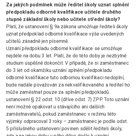
Za jakých podmínek může ředitel školy uznat splnění
předpokladu odborné kvalifikace učitele druhého
stupně základní školy nebo učitele střední školy?
Platí, že ustanovení § 9a zákona umožňuje řediteli školy
uznat předpoklad odborné kvalifikace výše uvedených
učitelů zásadně jen písemně.
Uznání předpokladu odborné kvalifikace se umožňuje
nejdéle na dobu 3 let. Platí, že do této doby je nezbytné
studium úspěšně dokončit. V případě, že si zaměstnanec
do 3 let od okamžiku uznání splnění předpokladu
odborné kvalifikace tuto odbornou kvalifikaci nedoplní,
bude nadále považován za nekvalifikovaného a ředitel ho
může zaměstnat pouze za splnění předpokladů
ustanovení § 22 odst. 10 (dříve odst. 7) ZPP. Toto uznání
není možné opakovat u stávajícího ani dalších
zaměstnavatelů, pokud zaměstnanec v režimu této
výjimky odpracoval 3 roky – zaměstnanec je podle odst.
5 příslušného ustanovení povinen sdělit řediteli školy,
zda a na jakou dobu u něho dříve došlo k uznání