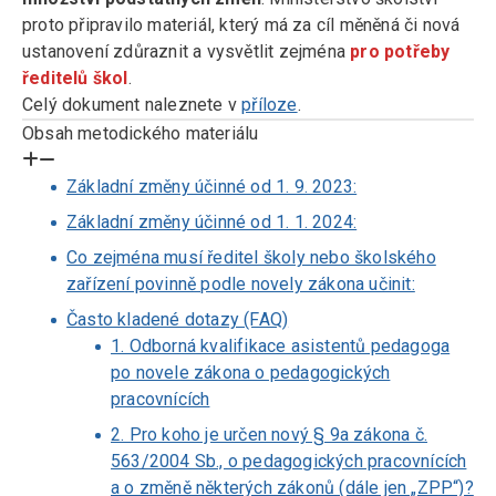
proto připravilo materiál, který má za cíl měněná či nová
ustanovení zdůraznit a vysvětlit zejména
pro potřeby
ředitelů škol
.
Celý dokument naleznete v
příloze
.
Obsah metodického materiálu
Základní změny účinné od 1. 9. 2023:
Základní změny účinné od 1. 1. 2024:
Co zejména musí ředitel školy nebo školského
zařízení povinně podle novely zákona učinit:
Často kladené dotazy (FAQ)
1. Odborná kvalifikace asistentů pedagoga
po novele zákona o pedagogických
pracovnících
2. Pro koho je určen nový § 9a zákona č.
563/2004 Sb., o pedagogických pracovnících
a o změně některých zákonů (dále jen „ZPP“)?