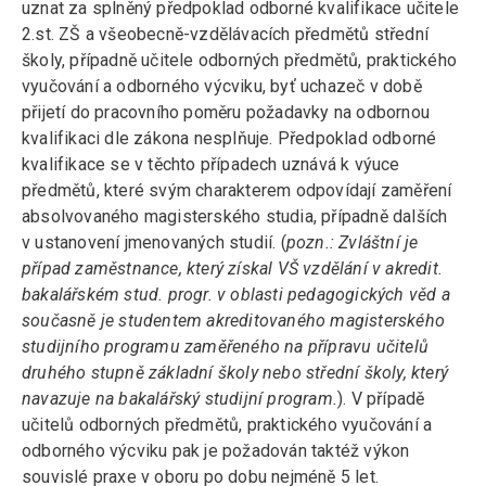
uznat za splněný předpoklad odborné kvalifikace učitele
2.st. ZŠ a všeobecně-vzdělávacích předmětů střední
školy, případně učitele odborných předmětů, praktického
vyučování a odborného výcviku, byť uchazeč v době
přijetí do pracovního poměru požadavky na odbornou
kvalifikaci dle zákona nesplňuje. Předpoklad odborné
kvalifikace se v těchto případech uznává k výuce
předmětů, které svým charakterem odpovídají zaměření
absolvovaného magisterského studia, případně dalších
v ustanovení jmenovaných studií. (
pozn.: Zvláštní je
případ zaměstnance, který získal VŠ vzdělání v akredit.
bakalářském stud. progr. v oblasti pedagogických věd a
současně je studentem akreditovaného magisterského
studijního programu zaměřeného na přípravu učitelů
druhého stupně základní školy nebo střední školy, který
navazuje na bakalářský studijní program.
). V případě
učitelů odborných předmětů, praktického vyučování a
odborného výcviku pak je požadován taktéž výkon
souvislé praxe v oboru po dobu nejméně 5 let.