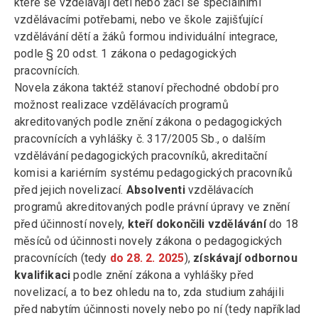
které se vzdělávají děti nebo žáci se speciálními
vzdělávacími potřebami, nebo ve škole zajišťující
vzdělávání dětí a žáků formou individuální integrace,
podle § 20 odst. 1 zákona o pedagogických
pracovnících.
Novela zákona taktéž stanoví přechodné období pro
možnost realizace vzdělávacích programů
akreditovaných podle znění zákona o pedagogických
pracovnících a vyhlášky č. 317/2005 Sb., o dalším
vzdělávání pedagogických pracovníků, akreditační
komisi a kariérním systému pedagogických pracovníků
před jejich novelizací.
Absolventi
vzdělávacích
programů akreditovaných podle právní úpravy ve znění
před účinností novely,
kteří dokončili vzdělávání
do 18
měsíců od účinnosti novely zákona o pedagogických
pracovnících (tedy
do 28. 2. 2025
),
získávají odbornou
kvalifikaci
podle znění zákona a vyhlášky před
novelizací, a to bez ohledu na to, zda studium zahájili
před nabytím účinnosti novely nebo po ní (tedy například