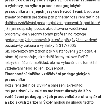
praktické otázky související s procesem vzdělávání
a výchovy, na výkon práce pedagogických
pracovníků a na jejich jazykové vzdělávání
. Uvedené
změny právních předpisů pak přinesly
rozšíření definice
dalšího vzdělávání pedagogických pracovníků, pod které
již nyní nespadají pouze akreditované vzdělávací
programy, ale všechny formy profesního rozvoje
pedagogických pracovníků, které splňují výše uvedené
požadavky zákona a vyhlášky č. 317/2005
Sb.
Novelizovaný zákon pak v ustanovení § 24 odst. 4
písm. b) naznačuje, jaké další formy takové DVPP
nabývá, může jít například, ale ne výlučně, o neformální
vzdělávání nebo sdílení zkušeností.
Financování dalšího vzdělávání pedagogických
pracovníků
Rozšíření definice DVPP a omezení akreditací
má
pozitivní vliv
také na
možnost úhrady dalšího
vzdělávání pedagogických pracovníků ze strany škol
a školských zařízení
.
Školy mohou na úhradu těchto