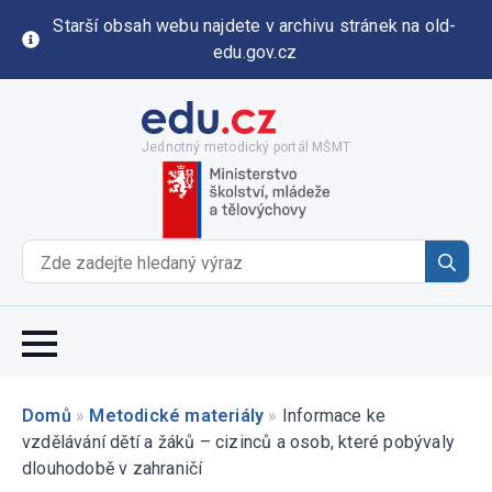
Starší obsah webu najdete v archivu stránek na old-
edu.gov.cz
Jednotný metodický portál MŠMT
Se
for
Domů
»
Metodické materiály
»
Informace ke
vzdělávání dětí a žáků – cizinců a osob, které pobývaly
dlouhodobě v zahraničí