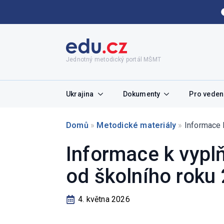
Jednotný metodický portál MŠMT
Ukrajina
Dokumenty
Pro vedení
Domů
»
Metodické materiály
»
Informace 
Informace k vypl
od školního roku
4. května 2026