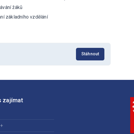
ávání žáků
ní základního vzdělání
)
Stáhnout
 zajímat
0+