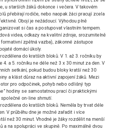
e, u starších žáků dokonce i večera. V takovém
ů přebírají rodiče, nebo naopak žáci pracují zcela
fektivně. Obojí je nežádoucí. Výhodou plně
ganizovat si čas a postupovat vlastním tempem.
adová videa, odkazy na kvalitní zdroje, srozumitelně
, formativní zpětná vazba), zákonné zástupce
pojaté domácí úkoly.
rozdělena do kratších bloků. V 1. až 3. ročníku by
e 4. a 5. ročníku ne déle než 3 x 30 minut za den. V
nních setkání, pokud budou bloky kratší než 30
iny a klást důraz na aktivní zapojení žáků. Mezi
ostor pro odpočinek, pohyb nebo odlišný typ
line” hodiny se samostatnou prací či praktickými
společné on-line shrnutí.
rozdělena do kratších bloků. Neměla by trvat déle
en. V průběhu dne je možné zařadit i více
tší než 30 minut. Vhodné je žáky rozdělit na menší
áků a na spolupráci ve skupině. Po maximálně dvou