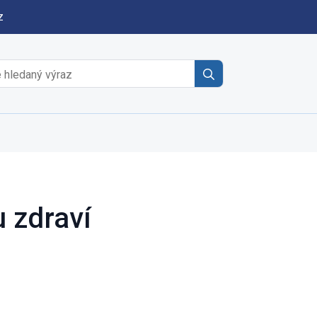
z
Search
for:
 zdraví