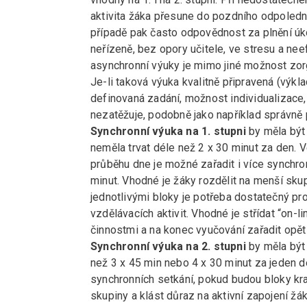
aktivita žáka přesune do pozdního odpoledn
případě pak často odpovědnost za plnění úkol
neřízeně, bez opory učitele, ve stresu a nee
asynchronní výuky je mimo jiné možnost zor
Je-li taková výuka kvalitně připravená (výkl
definovaná zadání, možnost individualizace
nezatěžuje, podobně jako například správně 
Synchronní výuka na 1. stupni
by měla být 
neměla trvat déle než 2 x 30 minut za den. V
průběhu dne je možné zařadit i více synchro
minut. Vhodné je žáky rozdělit na menší skup
jednotlivými bloky je potřeba dostatečný pr
vzdělávacích aktivit. Vhodné je střídat “on-
činnostmi a na konec vyučování zařadit opět 
Synchronní výuka na 2. stupni
by měla být 
než 3 x 45 min nebo 4 x 30 minut za jeden d
synchronních setkání, pokud budou bloky kra
skupiny a klást důraz na aktivní zapojení ž