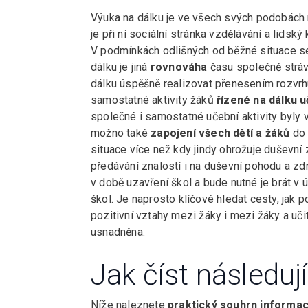
Výuka na dálku je ve všech svých podobách
je při ní sociální stránka vzdělávání a lidský
V podmínkách odlišných od běžné situace s
dálku je jiná
rovnováha
času společně stráv
dálku úspěšně realizovat přenesením rozvrhu 
samostatné aktivity žáků
řízené na dálku 
společné i samostatné učební aktivity byly
možno také
zapojení všech dětí a žáků
do 
situace více než kdy jindy ohrožuje duševní z
předávání znalostí i na duševní pohodu a zdr
v době uzavření škol a bude nutné je brát v ú
škol. Je naprosto klíčové hledat cesty, jak p
pozitivní vztahy mezi žáky i mezi žáky a uči
usnadněna.
Jak číst následují
Níže naleznete
praktický souhrn informací 