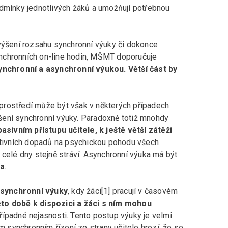
odmínky jednotlivých žáků a umožňují potřebnou
avýšení rozsahu synchronní výuky či dokonce
nchronních on-line hodin, MŠMT doporučuje
chronní a asynchronní výukou. Větší část by
prostředí může být však v některých případech
šení synchronní výuky. Paradoxně totiž mnohdy
pasivním přístupu učitele, k ještě větší zátěži
gativních dopadů na psychickou pohodu všech
 celé dny stejně stráví. Asynchronní výuka má být
na
.
synchronní výuky
, kdy žáci[1] pracují v časovém
této době k dispozici a žáci s ním mohou
řípadné nejasnosti. Tento postup výuky je velmi
ém synchronním řízení ze strany učitele hrozí, že se