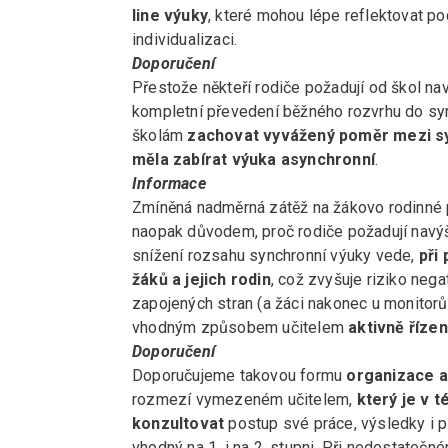
line výuky
, které mohou lépe reflektovat p
individualizaci.
Doporučení
Přestože někteří rodiče požadují od škol n
kompletní převedení běžného rozvrhu do sy
školám
zachovat vyvážený poměr mezi syn
měla zabírat výuka asynchronní
.
Informace
Zmíněná nadměrná zátěž na žákovo rodinné 
naopak důvodem, proč rodiče požadují navý
snížení rozsahu synchronní výuky vede,
při 
žáků a jejich rodin
, což zvyšuje riziko ne
zapojených stran (a žáci nakonec u monitorů
vhodným způsobem učitelem
aktivně říze
Doporučení
Doporučujeme takovou formu
organizace a
rozmezí vymezeném učitelem,
který je v 
konzultovat
postup své práce, výsledky i p
vhodný na 1. i na 2. stupni. Při nedostatečn