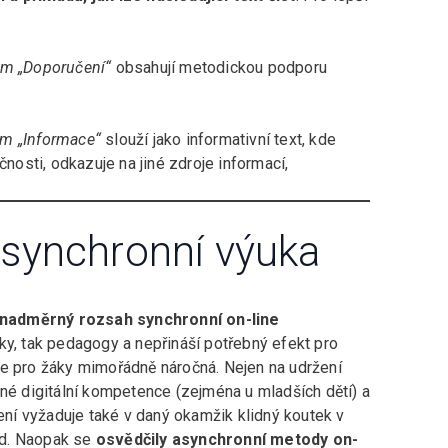
em „Doporučení“
obsahují metodickou podporu
em „Informace“
slouží jako informativní text, kde
osti, odkazuje na jiné zdroje informací,
asynchronní výuka
nadměrný rozsah synchronní on-line
ky, tak pedagogy a nepřináší potřebný efekt pro
je pro žáky mimořádně náročná. Nejen na udržení
bné digitální kompetence (zejména u mladších dětí) a
í vyžaduje také v daný okamžik klidný koutek v
td. Naopak se
osvědčily asynchronní metody on-