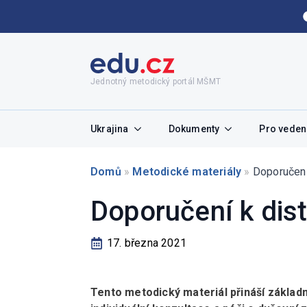
Jednotný metodický portál MŠMT
Ukrajina
Dokumenty
Pro vedení
Domů
»
Metodické materiály
»
Doporučení
Doporučení k dis
17. března 2021
Tento metodický materiál přináší základn