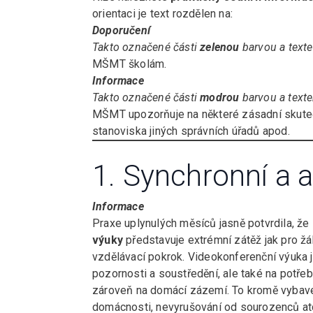
orientaci je text rozdělen na:
Doporučení
Takto označené části
zelenou
barvou a text
MŠMT školám.
Informace
Takto označené části
modrou
barvou a text
MŠMT upozorňuje na některé zásadní skutečn
stanoviska jiných správních úřadů apod.
1. Synchronní a 
Informace
Praxe uplynulých měsíců jasně potvrdila, že
výuky
představuje extrémní zátěž jak pro žá
vzdělávací pokrok. Videokonferenční výuka 
pozornosti a soustředění, ale také na potře
zároveň na domácí zázemí. To kromě vybaven
domácnosti, nevyrušování od sourozenců a