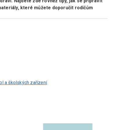
draví. Najdete zde rovněž tipy, jak se připravit
materiály, které můžete doporučit rodičům
l a školských zařízení​