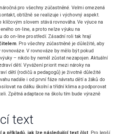
 náročná pro všechny zúčastněné. Velmi omezená
 kontakt, obtížně se realizuje i výchovný aspekt.
e klíčovým slovem stává rovnováha. Ve výuce na
eného on-line, a proto nelze výuku na
do on-line prostředí. Zásadní roli tak hrají
učitelem
. Pro všechny zúčastněné je důležité, aby
 v rovnováze. V rovnováze by mělo být pokud
výuky – nikdo by neměl zůstat nezapojen. Aktuální
draví dětí. Vyvážení priorit mezi nároky na
aví dětí (rodičů a pedagogů) je životně důležité
vahu nadále i od první fáze návratu dětí a žáků do
osilovat na dálku školní a třídní klima a podporovat
teli. Zpětná adaptace na školu tím bude výrazně
cí text
a příkladů, jak lze následující text číst
. Pro lepší