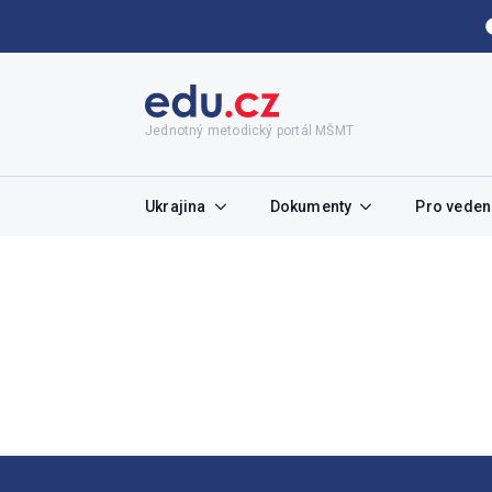
Jednotný metodický portál MŠMT
Ukrajina
Dokumenty
Pro vedení