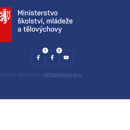
ořeno ve spolupráci s
200solutions s.r.o.