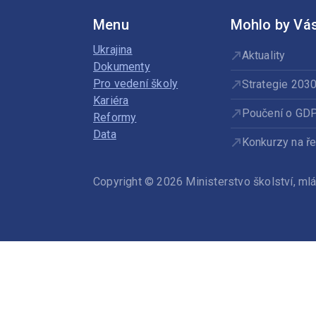
Menu
Mohlo by Vás
Ukrajina
Aktuality
Dokumenty
Pro vedení školy
Strategie 203
Kariéra
Poučení o GD
Reformy
Data
Konkurzy na ře
Copyright © 2026 Ministerstvo školství, m