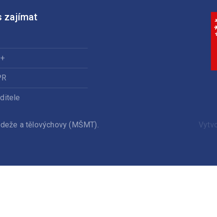
 zajímat
0+
PR
ditele
ládeže a tělovýchovy (MŠMT).
Vytv