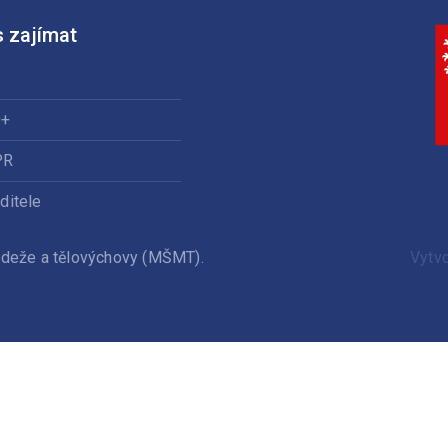
 zajímat
0+
PR
ditele
ládeže a tělovýchovy (MŠMT).
Vytv