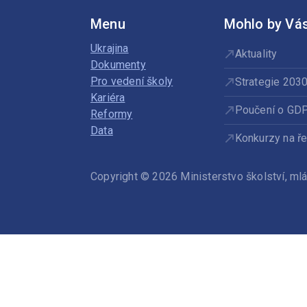
Menu
Mohlo by Vás
Ukrajina
Aktuality
Dokumenty
Pro vedení školy
Strategie 203
Kariéra
Poučení o GD
Reformy
Data
Konkurzy na ře
Copyright © 2026 Ministerstvo školství, m