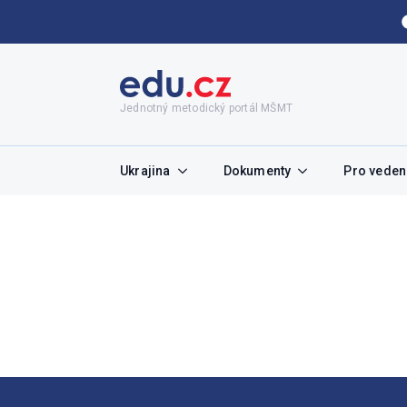
Jednotný metodický portál MŠMT
Ukrajina
Dokumenty
Pro vedení