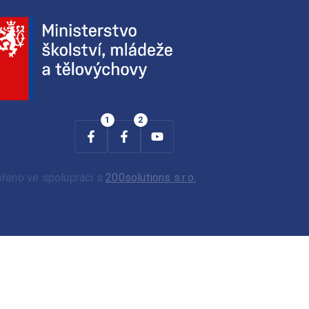
ořeno ve spolupráci s
200solutions s.r.o.