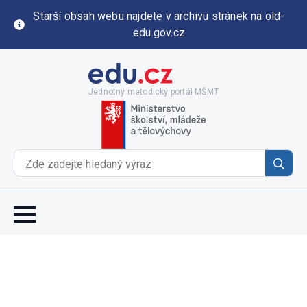
Starší obsah webu najdete v archivu stránek na old-
edu.gov.cz
Jednotný metodický portál MŠMT
Se
for