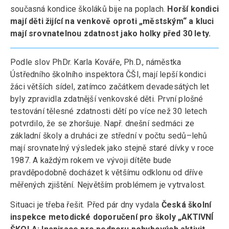
současná kondice školáků bije na poplach.
Horší kondici
mají děti žijící na venkově oproti „městským“ a kluci
mají srovnatelnou zdatnost jako holky před 30 lety.
Podle slov PhDr. Karla Kováře, Ph.D., náměstka
Ústředního školního inspektora ČŠI, mají lepší kondici
žáci větších sídel, zatímco začátkem devadesátých let
byly zpravidla zdatnější venkovské děti. První plošné
testování tělesné zdatnosti dětí po více než 30 letech
potvrdilo, že se zhoršuje. Např. dnešní sedmáci ze
základní školy a druháci ze střední v počtu sedů–lehů
mají srovnatelný výsledek jako stejně staré dívky v roce
1987. A každým rokem ve vývoji dítěte bude
pravděpodobně docházet k většímu odklonu od dříve
měřených zjištění. Největším problémem je vytrvalost.
Situaci je třeba řešit. Před pár dny vydala
Česká školní
inspekce metodické doporučení pro školy „AKTIVNÍ