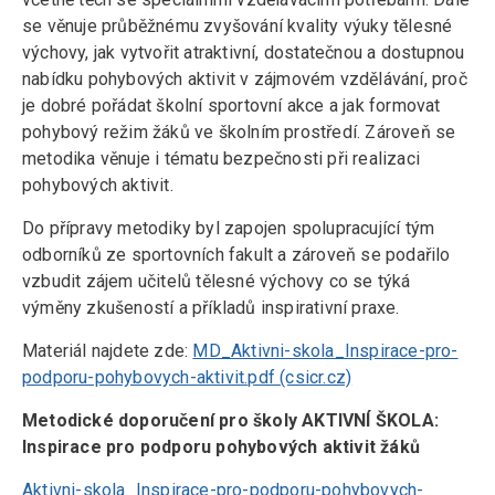
se věnuje průběžnému zvyšování kvality výuky tělesné
výchovy, jak vytvořit atraktivní, dostatečnou a dostupnou
nabídku pohybových aktivit v zájmovém vzdělávání, proč
je dobré pořádat školní sportovní akce a jak formovat
pohybový režim žáků ve školním prostředí. Zároveň se
metodika věnuje i tématu bezpečnosti při realizaci
pohybových aktivit.
Do přípravy metodiky byl zapojen spolupracující tým
odborníků ze sportovních fakult a zároveň se podařilo
vzbudit zájem učitelů tělesné výchovy co se týká
výměny zkušeností a příkladů inspirativní praxe.
Materiál najdete zde:
MD_Aktivni-skola_Inspirace-pro-
podporu-pohybovych-aktivit.pdf (csicr.cz)
Metodické doporučení pro školy AKTIVNÍ ŠKOLA:
Inspirace pro podporu pohybových aktivit žáků
Aktivni-skola_Inspirace-pro-podporu-pohybovych-