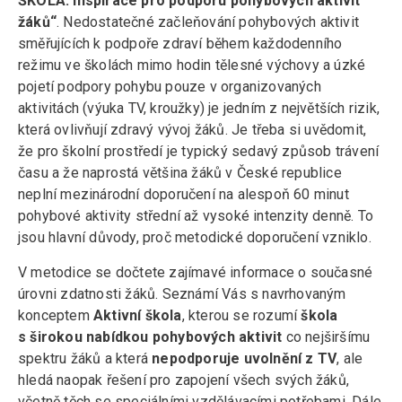
ŠKOLA: Inspirace pro podporu pohybových aktivit
žáků“
. Nedostatečné začleňování pohybových aktivit
směřujících k podpoře zdraví během každodenního
režimu ve školách mimo hodin tělesné výchovy a úzké
pojetí podpory pohybu pouze v organizovaných
aktivitách (výuka TV, kroužky) je jedním z největších rizik,
která ovlivňují zdravý vývoj žáků. Je třeba si uvědomit,
že pro školní prostředí je typický sedavý způsob trávení
času a že naprostá většina žáků v České republice
neplní mezinárodní doporučení na alespoň 60 minut
pohybové aktivity střední až vysoké intenzity denně. To
jsou hlavní důvody, proč metodické doporučení vzniklo.
V metodice se dočtete zajímavé informace o současné
úrovni zdatnosti žáků. Seznámí Vás s navrhovaným
konceptem
Aktivní škola
, kterou se rozumí
škola
s širokou nabídkou pohybových aktivit
co nejširšímu
spektru žáků a která
nepodporuje uvolnění z TV
, ale
hledá naopak řešení pro zapojení všech svých žáků,
včetně těch se speciálními vzdělávacími potřebami. Dále