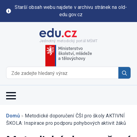
Starší obsah webu najdete v archivu stránek na old-
edu.gov.cz
Jednotný metodický portál MŠMT
Se
for
Domů
»
Metodické doporučení ČŠI pro školy AKTIVNÍ
ŠKOLA: Inspirace pro podporu pohybových aktivit žáků