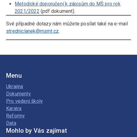
Metodické doporučení k zápisům do MŠ pro rok
2021/2022
(pdf dokument).
Své případné dotazy nám můžete posílat také na e-mail
stredniclanek@msmt.cz
.
Menu
Ukrajina
Dokumenty
Pro vedení školy
Kariéra
Reformy
Data
Mohlo by Vás zajímat