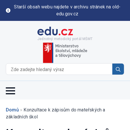
Starší obsah webu najdete v archivu stránek na old-
edu.gov.cz
Jednotný metodický portál MŠMT
Se
for
Domů
»
Konzultace k zápisům do mateřských a
základních škol