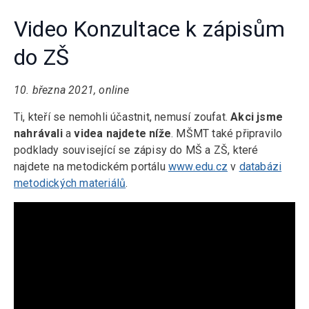
Video Konzultace k zápisům
do ZŠ
10. března 2021, online
Ti, kteří se nemohli účastnit, nemusí zoufat.
Akci jsme
nahrávali
a
videa najdete níže
. MŠMT také připravilo
podklady související se zápisy do MŠ a ZŠ, které
najdete na metodickém portálu
www.edu.cz
v
databázi
metodických materiálů
.