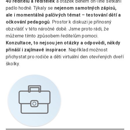
40 ředitelů a ředitelek
a otázek během on-line setkání
padlo hodně. Týkaly se
nejenom samotných zápisů,
ale i momentálně palčivých témat – testování dětí a
očkování pedagogů
. Prostor k diskuzi je přínosný
obzvlášť v této náročné době. Jsme proto rádi, že
můžeme tímto způsobem ředitelům pomoci.
Konzultace, to nejsou jen otázky a odpovědi, někdy
přináší i zajímavé inspirace
. Například možnost
přichystat pro rodiče a děti virtuální den otevřených dveří
školky.