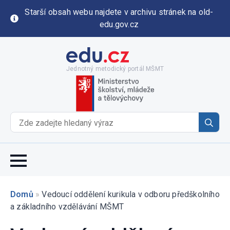
Starší obsah webu najdete v archivu stránek na old-
edu.gov.cz
Jednotný metodický portál MŠMT
Se
for
Domů
»
Vedoucí oddělení kurikula v odboru předškolního
a základního vzdělávání MŠMT