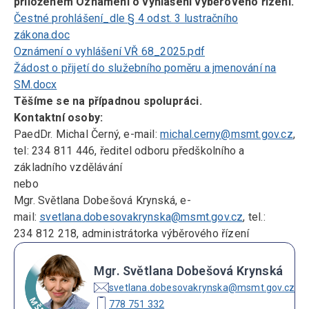
přiloženém Oznámení o vyhlášení výběrového řízení.
Čestné prohlášení_dle § 4 odst. 3 lustračního
zákona.doc
Oznámení o vyhlášení VŘ 68_2025.pdf
Žádost o přijetí do služebního poměru a jmenování na
SM.docx
Těšíme se na případnou spolupráci.
Kontaktní osoby:
PaedDr. Michal Černý, e-mail:
michal.cerny@msmt.gov.cz
,
tel: 234 811 446, ředitel odboru předškolního a
základního vzdělávání
nebo
Mgr. Světlana Dobešová Krynská, e-
mail:
svetlana.dobesovakrynska@msmt.gov.cz
, tel.:
234 812 218, administrátorka výběrového řízení
Mgr. Světlana Dobešová Krynská
svetlana.dobesovakrynska@msmt.gov.cz
778 751 332