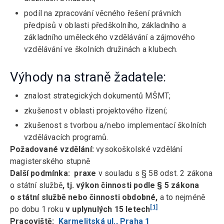
podíl na zpracování věcného řešení právních
předpisů v oblasti předškolního, základního a
základního uměleckého vzdělávání a zájmového
vzdělávání ve školních družinách a klubech.
Výhody na straně žadatele:
znalost strategických dokumentů MŠMT;
zkušenost v oblasti projektového řízení;
zkušenost s tvorbou a/nebo implementací školních
vzdělávacích programů.
Požadované vzdělání:
vysokoškolské vzdělání
magisterského stupně
Další podmínka: praxe
v souladu s § 58 odst. 2 zákona
o státní službě
, tj. výkon činnosti podle § 5 zákona
o státní službě nebo činnosti obdobné,
a to nejméně
[1]
po dobu 1 roku
v uplynulých 15 letech
Pracoviště:
Karmelitská ul., Praha 1