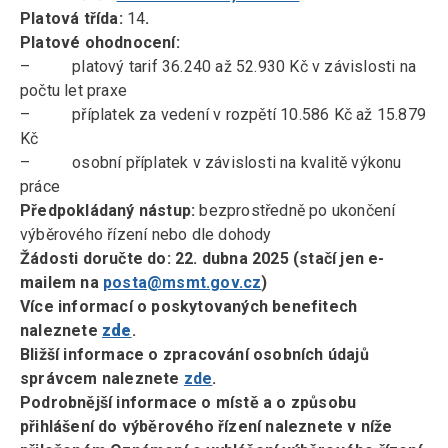
Platová třída
:
14
.
Platové ohodnocení:
– platový tarif 36.240 až 52.930 Kč v závislosti na
počtu let praxe
– příplatek za vedení v rozpětí 10.586 Kč až 15.879
Kč
– osobní příplatek v závislosti na kvalitě výkonu
práce
Předpokládaný nástup:
bezprostředně po ukončení
výběrového řízení nebo dle dohody
Žádosti doručte do:
22. dubna 2025 (stačí jen e-
mailem na
posta@msmt.gov.cz
)
Více informací o poskytovaných benefitech
naleznete
zde
.
Bližší informace o zpracování osobních údajů
správcem naleznete
zde
.
Podrobnější informace o místě a o způsobu
přihlášení do výběrového řízení naleznete v níže