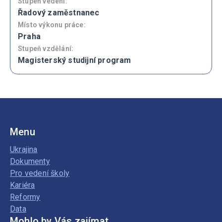
Stupeň vedení:
Řadový zaměstnanec
Místo výkonu práce:
Praha
Stupeň vzdělání:
Magisterský studijní program
Menu
Ukrajina
Dokumenty
Pro vedení školy
Kariéra
Reformy
Data
Mohlo by Vás zajímat