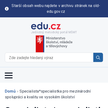
Starší obsah webu najdete v archivu stránek na old-
edu.gov.cz
Jednotný metodický portál MŠMT
Se
for
Domů
»
Specialista*specialistka pro mezinárodní
spolupráci a kvalitu ve vysokém školství