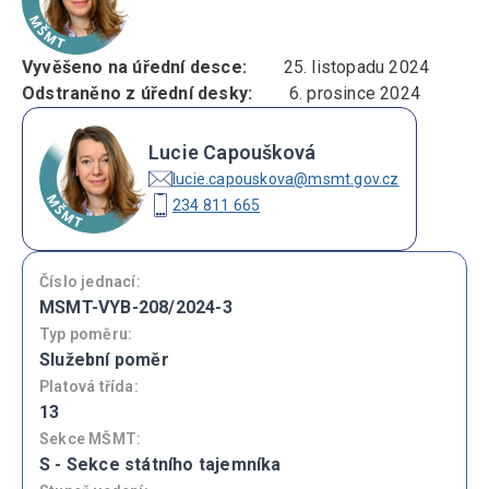
Vyvěšeno na úřední desce:
25. listopadu 2024
Odstraněno z úřední desky:
6. prosince 2024
Lucie Capoušková
lucie.capouskova@msmt.gov.cz
234 811 665
Číslo jednací:
MSMT-VYB-208/2024-3
Typ poměru:
Služební poměr
Platová třída:
13
Sekce MŠMT:
S - Sekce státního tajemníka