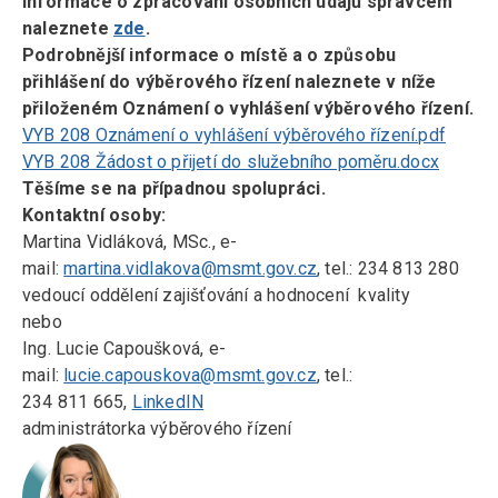
Informace o zpracování osobních údajů správcem
naleznete
zde
.
Podrobnější informace o místě a o způsobu
přihlášení do výběrového řízení naleznete v níže
přiloženém Oznámení o vyhlášení výběrového řízení.
VYB 208 Oznámení o vyhlášení výběrového řízení.pdf
VYB 208 Žádost o přijetí do služebního poměru.docx
Těšíme se na případnou spolupráci.
Kontaktní osoby:
Martina Vidláková, MSc., e-
mail:
martina.vidlakova@msmt.gov.cz
, tel.: 234 813 280
vedoucí oddělení zajišťování a hodnocení kvality
nebo
Ing. Lucie Capoušková, e-
mail:
lucie.capouskova@msmt.gov.cz
, tel.:
234 811 665,
LinkedIN
administrátorka výběrového řízení