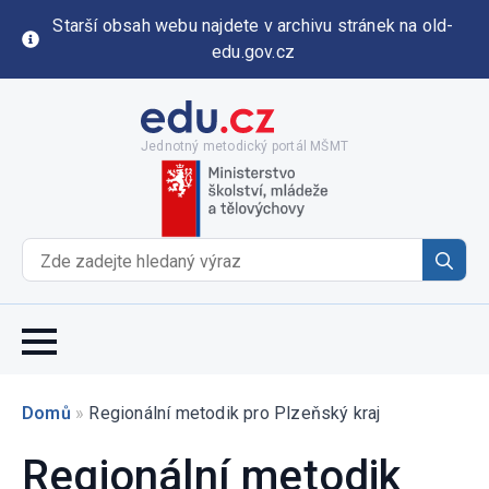
Starší obsah webu najdete v archivu stránek na old-
edu.gov.cz
Jednotný metodický portál MŠMT
Se
for
Domů
»
Regionální metodik pro Plzeňský kraj
Regionální metodik