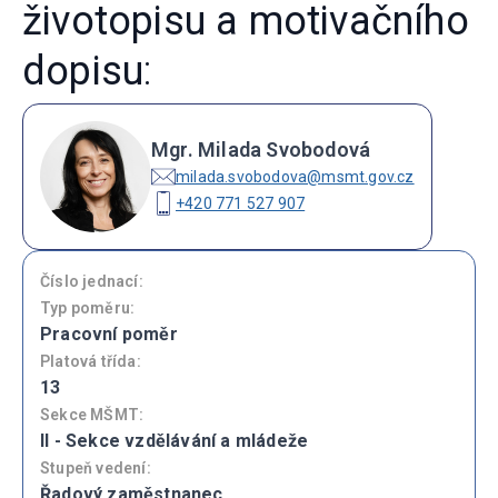
životopisu a motivačního
dopisu
:
Mgr. Milada Svobodová
milada.svobodova@msmt.gov.cz
+420 771 527 907
Číslo jednací:
Typ poměru:
Pracovní poměr
Platová třída:
13
Sekce MŠMT:
II - Sekce vzdělávání a mládeže
Stupeň vedení:
Řadový zaměstnanec