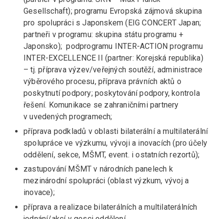
Gesellschaft); programu Evropská zájmová skupina
pro spolupráci s Japonskem (EIG CONCERT Japan;
partneři v programu: skupina státu programu +
Japonsko); podprogramu INTER-ACTION programu
INTER-EXCELLENCE II (partner: Korejská republika)
– tj. příprava výzev/veřejných soutěží, administrace
výběrového procesu, příprava právních aktů o
poskytnutí podpory; poskytování podpory, kontrola
řešení. Komunikace se zahraničními partnery
v uvedených programech;
příprava podkladů v oblasti bilaterální a multilaterální
spolupráce ve výzkumu, vývoji a inovacích (pro účely
oddělení, sekce, MŠMT, event. i ostatních rezortů);
zastupování MŠMT v národních panelech k
mezinárodní spolupráci (oblast výzkum, vývoj a
inovace);
příprava a realizace bilaterálních a multilaterálních
jednání/akcí v gesci oddělení.