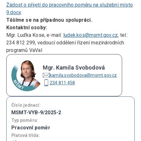
Žádost o přijetí do pracovního poměru na služební místo
9.docx
Těšíme se na případnou spolupráci.
Kontaktní osoby:
Mgr. Luďka Kose, e-mail:
ludek.kos@msmt.gov.cz
, tel.:
234 812 299, vedoucí oddělení řízení mezinárodních
programů VaVaI
Mgr. Kamila Svobodová
kamila.svobodova@msmt.gov.cz
234 811 458
Číslo jednací:
MSMT-VYB-9/2025-2
Typ poměru:
Pracovní poměr
Platová třída: