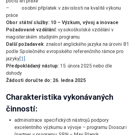
počtu let praxe
– osobní příplatek v závislosti na kvalitě výkonu
práce
Obor státní služby:
10 – Výzkum, vývoj a inovace
Požadované vzdělání:
vysokoškolské vzdělání v
magisterském studijním programu
Další požadavek
: znalost anglického jazyka na úrovni B1
podle Společného evropského referenčního rámce pro
jazyky
[1]
.
Předpokládaný nástup:
15. února 2025 nebo dle
dohody
Žádosti doručte do:
26. ledna 2025
Charakteristika vykonávaných
činností:
administrace specifických nástrojů podpory
excelentního výzkumu a vývoje – programu Dioscuri
(partner v programu: SRN – Max Planck