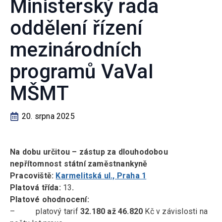
Ministerský rada
oddělení řízení
mezinárodních
programů VaVaI
MŠMT
20. srpna 2025
Na dobu určitou – zástup za dlouhodobou
nepřítomnost státní zaměstnankyně
Pracoviště:
Karmelitská ul., Praha 1
Platová třída
:
13
.
Platové ohodnocení:
– platový tarif
32.180 až 46.820
Kč v závislosti na