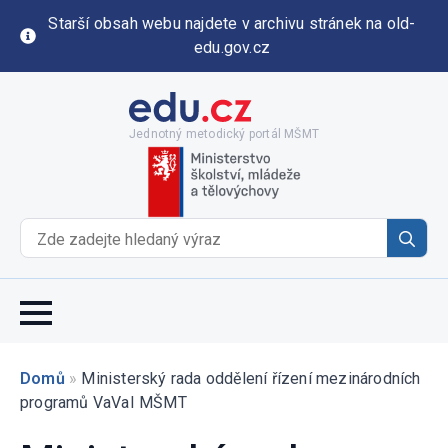
Starší obsah webu najdete v archivu stránek na old-
edu.gov.cz
Jednotný metodický portál MŠMT
Se
for
Domů
»
Ministerský rada oddělení řízení mezinárodních
programů VaVaI MŠMT