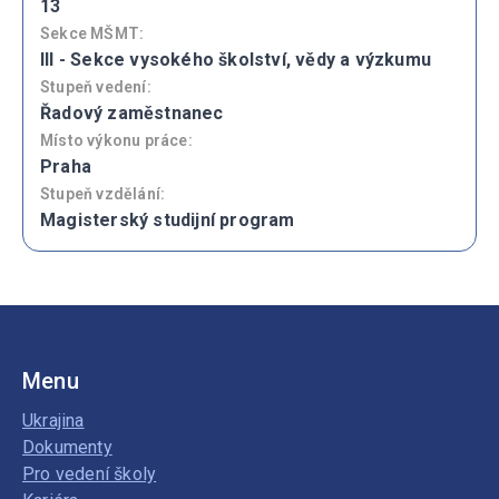
13
Sekce MŠMT:
III - Sekce vysokého školství, vědy a výzkumu
Stupeň vedení:
Řadový zaměstnanec
Místo výkonu práce:
Praha
Stupeň vzdělání:
Magisterský studijní program
Menu
Ukrajina
Dokumenty
Pro vedení školy