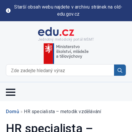
Starší obsah webu najdete v archivu stránek na old-
edu.gov.cz
Jednotný metodický portál MŠMT
Se
for
Domů
»
HR specialista – metodik vzdělávání
HR specialista –