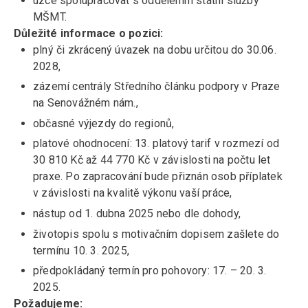
úzce spolupracovat s oddělením státní služby
MŠMT.
Důležité informace o pozici:
plný či zkrácený úvazek na dobu určitou do 30.06.
2028,
zázemí centrály Středního článku podpory v Praze
na Senovážném nám.,
občasné výjezdy do regionů,
platové ohodnocení: 13. platový tarif v rozmezí od
30 810 Kč až 44 770 Kč v závislosti na počtu let
praxe. Po zapracování bude přiznán osob příplatek
v závislosti na kvalitě výkonu vaší práce,
nástup od 1. dubna 2025 nebo dle dohody,
životopis spolu s motivačním dopisem zašlete do
termínu 10. 3. 2025,
předpokládaný termín pro pohovory: 17. – 20. 3.
2025.
Požadujeme: