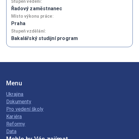
Stupeň vedení:
Řadový zaměstnanec
Místo výkonu práce:
Praha
Stupeň vzdělání:
Bakalářský studijní program
Menu
Ukrajina
Dokumenty
Pro vedení školy
Kariéra
Reformy
Data
Mohlo by Vás zajímat