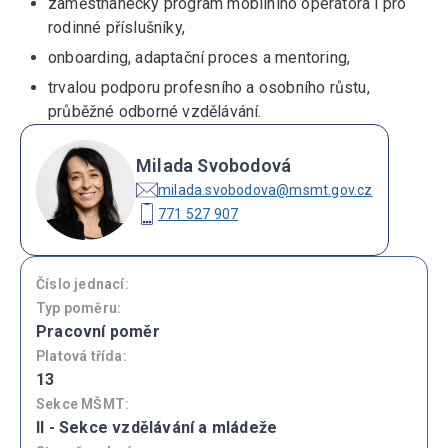
zaměstnanecký program mobilního operátora i pro
rodinné příslušníky,
onboarding, adaptační proces a mentoring,
trvalou podporu profesního a osobního růstu,
průběžné odborné vzdělávání.
Milada Svobodová
milada.svobodova@msmt.gov.cz
771 527 907
Číslo jednací:
Typ poměru:
Pracovní poměr
Platová třída:
13
Sekce MŠMT:
II - Sekce vzdělávání a mládeže