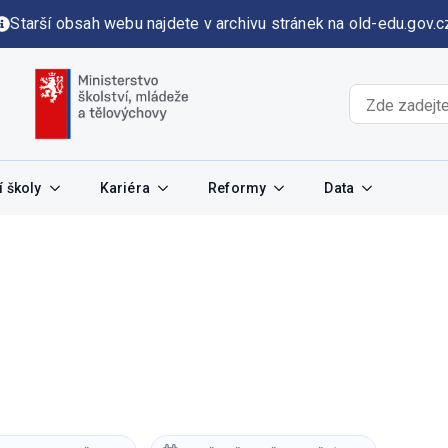
Starší obsah webu najdete v archivu stránek na old-edu.gov.c
 školy
Kariéra
Reformy
Data