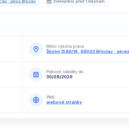
clav · okres Břeclav
Zveřejněno před 1 měsícem
Místo výkonu práce
Školní 1589/16, 69003 Břeclav · okre
Platnost nabídky do
30/08/2026
Web
webové stránky