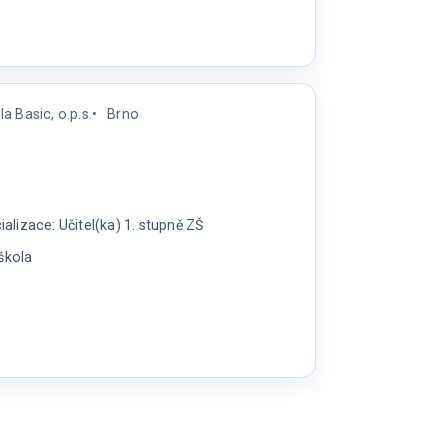
a Basic, o.p.s.
Brno
lizace: Učitel(ka) 1. stupně ZŠ
škola
a