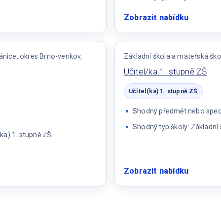
Zobrazit nabídku
:
Učitelka
1.
stupeň
ánice, okres Brno-venkov,
Základní škola a mateřská škol
Učitel/ka 1. stupně ZŠ
Učitel(ka) 1. stupně ZŠ
Shodný předmět nebo specia
Shodný typ školy: Základní 
ka) 1. stupně ZŠ
Zobrazit nabídku
:
Učitel/k
1.
stupně
ZŠ