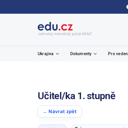
Jednotný metodický portál MŠMT
Ukrajina
Dokumenty
Pro vedení
Učitel/ka 1. stupně
← Návrat zpět