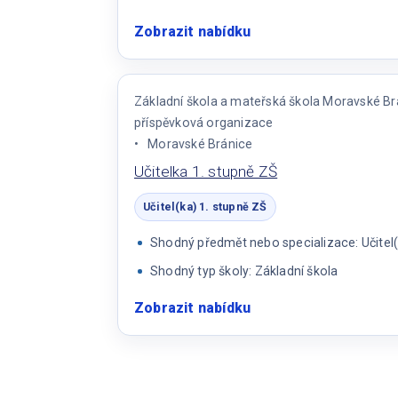
Zobrazit nabídku
:
Učitel/ka
pro
4.
Základní škola a mateřská škola Moravské Br
–
příspěvková organizace
5.
Moravské Bránice
třídu
Učitelka 1. stupně ZŠ
Učitel(ka) 1. stupně ZŠ
Shodný předmět nebo specializace: Učitel(
Shodný typ školy: Základní škola
Zobrazit nabídku
:
Učitelka
1.
stupně
ZŠ