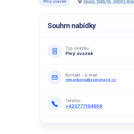
Plný úvazek
Školní 1589/16, 69003 Bře
Souhrn nabídky
Typ úvazku
Plný úvazek
Kontakt – e-mail
minarikova@zsjnohace.cz
Telefon
+420777104959