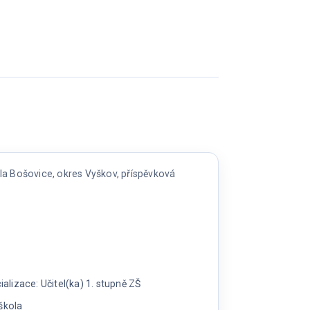
la Bošovice, okres Vyškov, příspěvková
lizace: Učitel(ka) 1. stupně ZŠ
škola