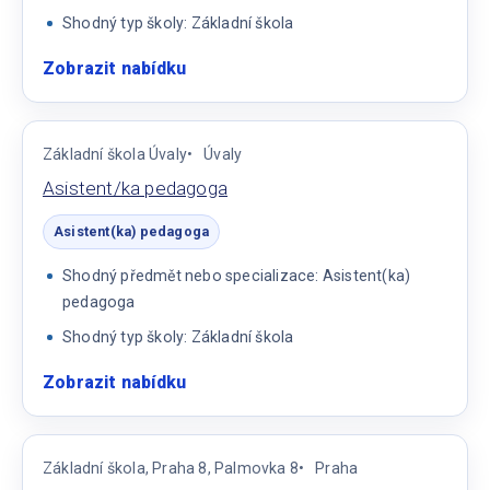
Shodný typ školy: Základní škola
Zobrazit nabídku
:
Asistent/ka
pedagoga
na
Základní škola Úvaly
Úvaly
1.
Asistent/ka pedagoga
stupni
základní
Asistent(ka) pedagoga
školy
Shodný předmět nebo specializace: Asistent(ka)
pedagoga
Shodný typ školy: Základní škola
Zobrazit nabídku
:
Asistent/ka
pedagoga
Základní škola, Praha 8, Palmovka 8
Praha