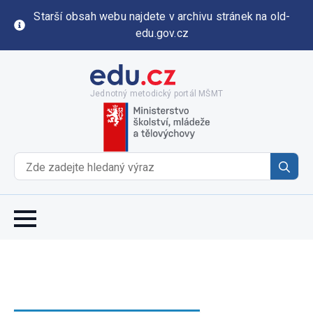
Starší obsah webu najdete v archivu stránek na old-
edu.gov.cz
Jednotný metodický portál MŠMT
Se
for