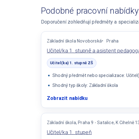
Podobné pracovní nabídky
Doporučení zohledňují předměty a specializac
Základní škola Novoborská
Praha
Učitel/ka 1. stupně a asistent pedagog
Učitel(ka) 1. stupně ZŠ
Shodný předmět nebo specializace: Učitel(
Shodný typ školy: Základní škola
Zobrazit nabídku
:
Učitel/ka
1.
stupně
Základní škola, Praha 9 - Satalice, K Cihelně 1
a
Učitel/ka 1. stupeň
asistent