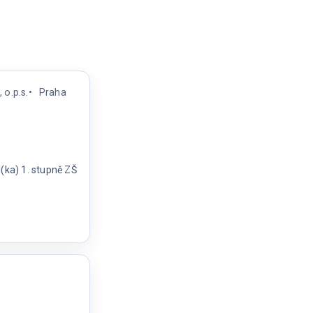
 o.p.s.
Praha
(ka) 1. stupně ZŠ