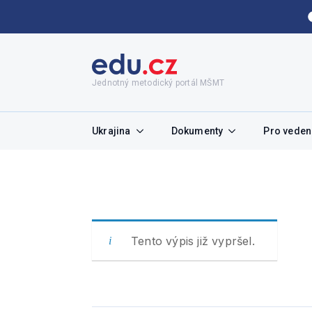
Jednotný metodický portál MŠMT
Ukrajina
Dokumenty
Pro vedení
Tento výpis již vypršel.