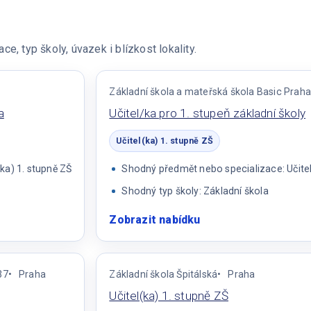
e, typ školy, úvazek i blízkost lokality.
Základní škola a mateřská škola Basic Praha,
a
Učitel/ka pro 1. stupeň základní školy
Učitel(ka) 1. stupně ZŠ
ka) 1. stupně ZŠ
Shodný předmět nebo specializace: Učitel
Shodný typ školy: Základní škola
Zobrazit nabídku
:
Učitel/ka
pro
1.
37
Praha
Základní škola Špitálská
Praha
stupeň
Učitel(ka) 1. stupně ZŠ
základní