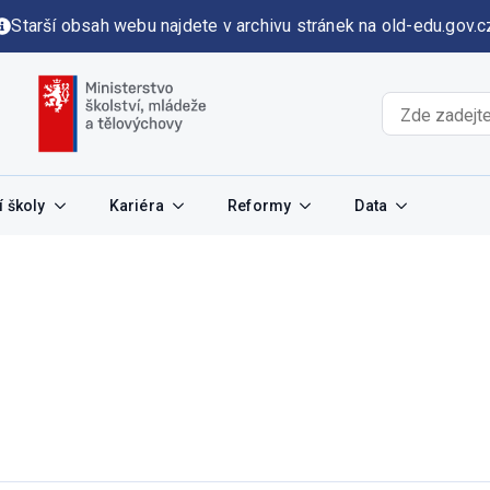
Starší obsah webu najdete v archivu stránek na old-edu.gov.c
 školy
Kariéra
Reformy
Data