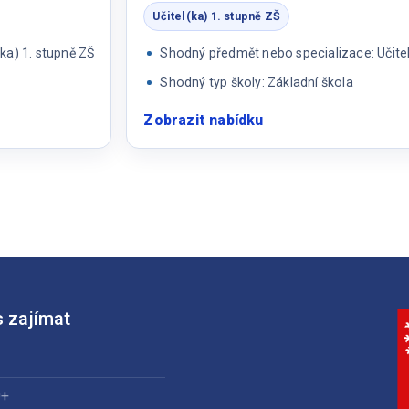
školy
Učitel(ka) 1. stupně ZŠ
ka) 1. stupně ZŠ
Shodný předmět nebo specializace: Učitel
Shodný typ školy: Základní škola
Zobrazit nabídku
:
Učitel(ka)
1.
stupně
ZŠ
 zajímat
0+