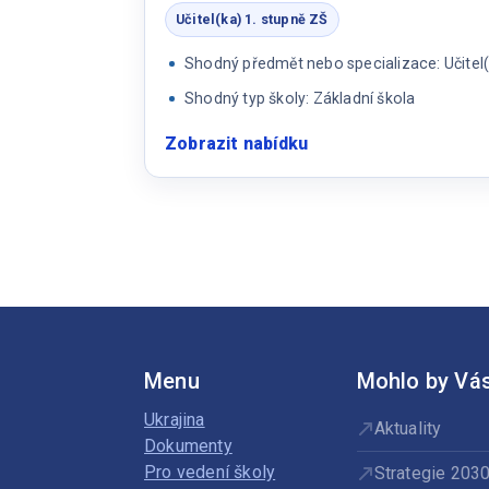
pedagoga
Učitel(ka) 1. stupně ZŠ
Shodný předmět nebo specializace: Učitel(
Shodný typ školy: Základní škola
Zobrazit nabídku
:
Učitel/ka
1.
stupeň
Menu
Mohlo by Vás
Ukrajina
Aktuality
Dokumenty
Pro vedení školy
Strategie 203