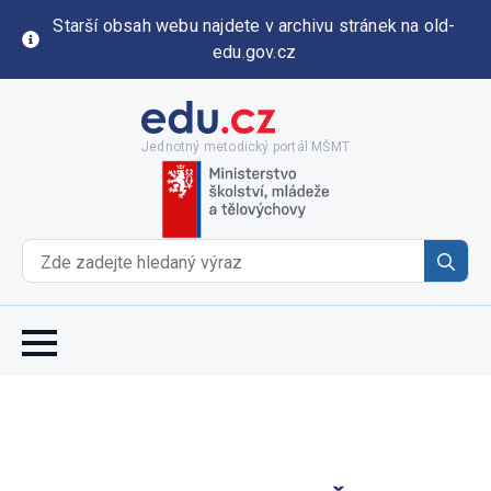
Starší obsah webu najdete v archivu stránek na old-
edu.gov.cz
Jednotný metodický portál MŠMT
Se
for