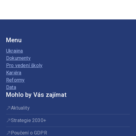
základní
školy
Menu
Ukrajina
Dokumenty
Pro vedení školy
Kariéra
Reformy
Data
Mohlo by Vás zajímat
Aktuality
Strategie 2030+
Poučení o GDPR