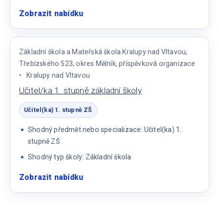
Zobrazit nabídku
:
Učitel/ka
1.
stupně
Základní škola a Mateřská škola Kralupy nad Vltavou,
Třebízského 523, okres Mělník, příspěvková organizace
Kralupy nad Vltavou
Učitel/ka 1. stupně základní školy
Učitel(ka) 1. stupně ZŠ
Shodný předmět nebo specializace: Učitel(ka) 1.
stupně ZŠ
Shodný typ školy: Základní škola
Zobrazit nabídku
:
Učitel/ka
1.
stupně