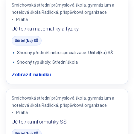
Smíchovská střední průmyslová škola, gymnázium a
hotelová škola Radlická, příspěvková organizace
Praha
Učitel/ka matematiky a fyziky
Učitel(ka) SŠ
Shodný předmět nebo specializace: Učitel(ka) SŠ
Shodný typ školy: Střední škola
Zobrazit nabídku
:
Učitel/ka
matematiky
a
Smíchovská střední průmyslová škola, gymnázium a
fyziky
hotelová škola Radlická, příspěvková organizace
Praha
Učitel/ka informatiky SŠ
Učitel(ka) SŠ