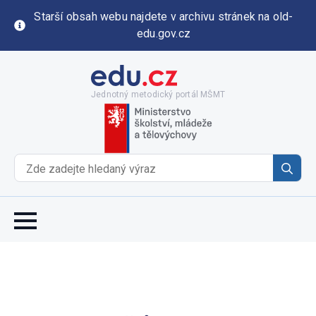
Starší obsah webu najdete v archivu stránek na old-
edu.gov.cz
Jednotný metodický portál MŠMT
Se
for