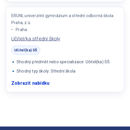
českého
jazyka
ERUNI, univerzitní gymnázium a střední odborná škola
SŠ
Praha, z.ú.
Praha
Učitel/ka střední školy
Učitel(ka) SŠ
Shodný předmět nebo specializace: Učitel(ka) SŠ
Shodný typ školy: Střední škola
Zobrazit nabídku
:
Učitel/ka
střední
školy