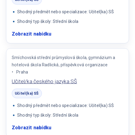
Shodný předmět nebo specializace: Učitel(ka) SŠ
Shodný typ školy: Střední škola
Zobrazit nabídku
:
Učitel/ka
informatiky
SŠ
Smíchovská střední průmyslová škola, gymnázium a
hotelová škola Radlická, příspěvková organizace
Praha
Učitel/ka českého jazyka SŠ
Učitel(ka) SŠ
Shodný předmět nebo specializace: Učitel(ka) SŠ
Shodný typ školy: Střední škola
Zobrazit nabídku
:
Učitel/ka