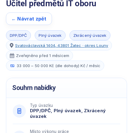
Učitel předmětů IT oboru
← Návrat zpět
DPP/DPČ
Plný úvazek
Zkrácený úvazek
Svatováclavská 1404, 43801 Žatec · okres Louny
Zveřejněno před 1 měsícem
33 000 – 50 000 Kč (dle dohody) Kč / měsíc
Souhrn nabídky
Typ úvazku
DPP/DPČ, Plný úvazek, Zkrácený
úvazek
Místo výkonu práce