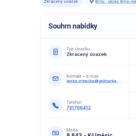
Zkrácený úvazek
Brno · okres Brno-m
Souhrn nabídky
Typ úvazku
Zkrácený úvazek
Kontakt – e-mail
lenka.vrbecka@gellnerka.cz
Telefon
731706412
Mzda
8.843,- Kč/měsíc