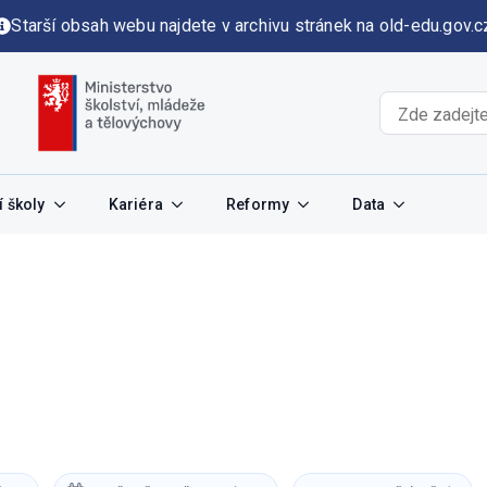
Starší obsah webu najdete v archivu stránek na old-edu.gov.c
 školy
Kariéra
Reformy
Data