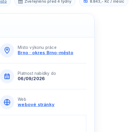
ěsto
Zveřejněno před 4 týdny
8.843,- Kč / měsíc
Místo výkonu práce
Brno · okres Brno-město
Platnost nabídky do
06/09/2026
Web
webové stránky