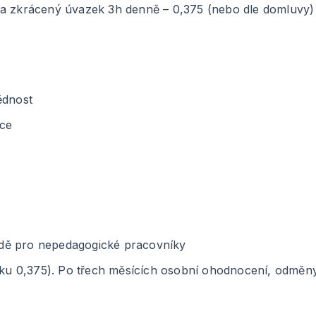
na zkrácený úvazek 3h denně – 0,375 (nebo dle domluvy)
ědnost
ce
řídě pro nepedagogické pracovníky
azku 0,375). Po třech měsících osobní ohodnocení, odměn