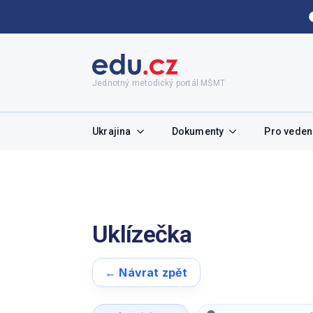
Jednotný metodický portál MŠMT
Ukrajina
Dokumenty
Pro vedení
Uklízečka
← Návrat zpět