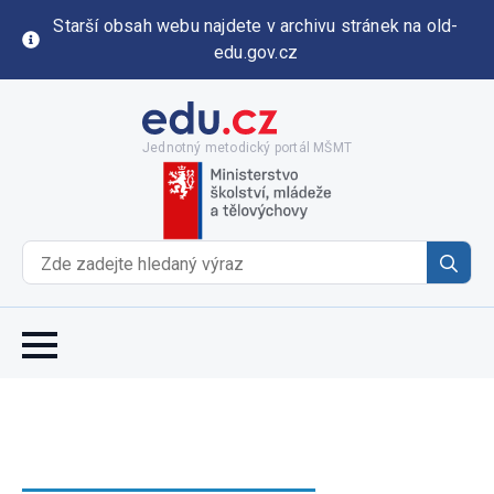
Starší obsah webu najdete v archivu stránek na old-
edu.gov.cz
Jednotný metodický portál MŠMT
Se
for