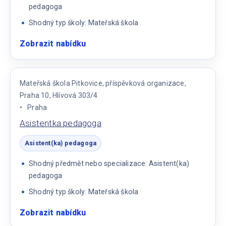
pedagoga
Shodný typ školy: Mateřská škola
Zobrazit nabídku
:
Asistent
pedagoga
v
Mateřská škola Pitkovice, příspěvková organizace,
MŠ
Praha 10, Hlívová 303/4
Praha
Asistentka pedagoga
Asistent(ka) pedagoga
Shodný předmět nebo specializace: Asistent(ka)
pedagoga
Shodný typ školy: Mateřská škola
Zobrazit nabídku
:
Asistentka