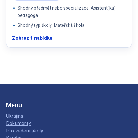
Shodný předmět nebo specializace: Asistent(ka)
pedagoga
Shodný typ školy: Mateřská škola
Zobrazit nabídku
:
Asistent(ka)
pedagoga
na
ZŠ
Menu
Ukrajina
Dokumenty
Pro vedení školy