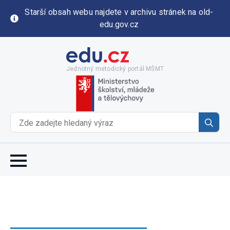
Starší obsah webu najdete v archivu stránek na old-
edu.gov.cz
Jednotný metodický portál MŠMT
Se
for