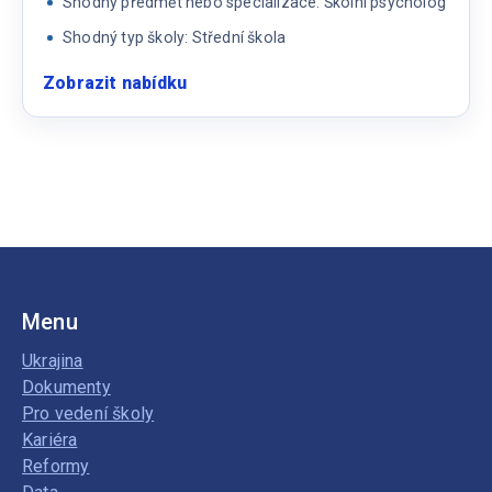
Shodný předmět nebo specializace: Školní psycholog
Shodný typ školy: Střední škola
Zobrazit nabídku
:
Školní
psycholog
Menu
Ukrajina
Dokumenty
Pro vedení školy
Kariéra
Reformy