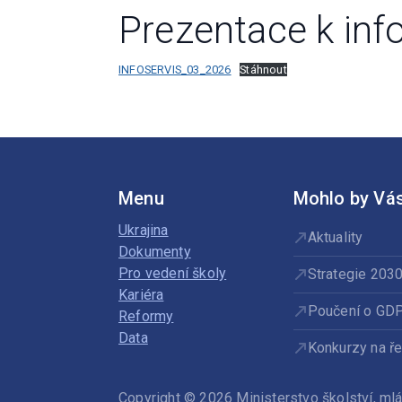
Prezentace k inf
INFOSERVIS_03_2026
Stáhnout
Menu
Mohlo by Vás
Ukrajina
Aktuality
Dokumenty
Pro vedení školy
Strategie 203
Kariéra
Poučení o GD
Reformy
Data
Konkurzy na ře
Copyright © 2026 Ministerstvo školství, m