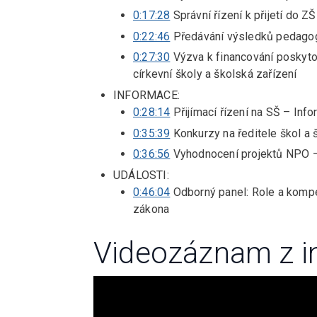
0:17:28
Správní řízení k přijetí do Z
0:22:46
Předávání výsledků pedagog
0:27:30
Výzva k financování poskyto
církevní školy a školská zařízení
INFORMACE:
0:28:14
Přijímací řízení na SŠ – Info
0:35:39
Konkurzy na ředitele škol a 
0:36:56
Vyhodnocení projektů NPO 
UDÁLOSTI:
0:46:04
Odborný panel: Role a kompe
zákona
Videozáznam z i