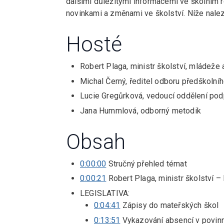
dalšími důležitými informacemi ve školním r
novinkami a změnami ve školství. Níže na
Hosté
Robert Plaga, ministr školství, mládež
Michal Černý, ředitel odboru předškoln
Lucie Gregůrková, vedoucí oddělení pod
Jana Hummlová, odborný metodik
Obsah
0:00:00
Stručný přehled témat
0:00:21
Robert Plaga, ministr školství –
LEGISLATIVA:
0:04:41
Zápisy do mateřských škol
0:13:51
Vykazování absencí v povin