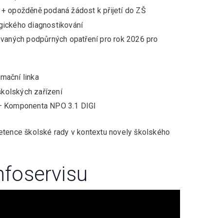
Š + opožděně podaná žádost k přijetí do ZŠ
ického diagnostikování
vaných podpůrných opatření pro rok 2026 pro
rmační linka
školských zařízení
– Komponenta NPO 3.1 DIGI
tence školské rady v kontextu novely školského
nfoservisu