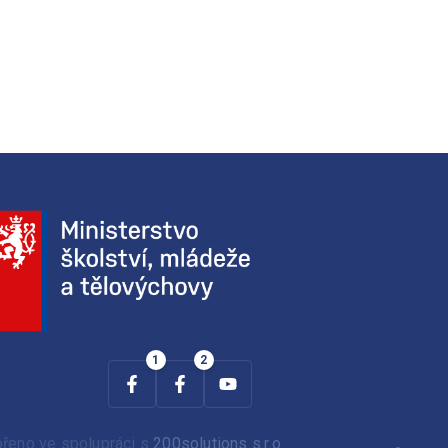
ořeno ve spolupráci s
200solutions s.r.o.