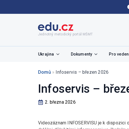
Jednotný metodický portál MŠMT
Ukrajina
Dokumenty
Pro vedení
Domů
»
Infoservis – březen 2026
Infoservis – bře
2. března 2026
Videozáznam INFOSERVISU je k dispozici 