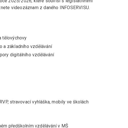
oce 2025/2026, které souvisí s legislativními
leznete videozáznam z daného INFOSERVISU.
e a tělovýchovy
ího a základního vzdělávání
pory digitálního vzdělávání
 RVP, stravovací vyhláška, mobily ve školách
ném předškolním vzdělávání v MŠ