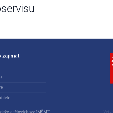
oservisu
 zajímat
0+
PR
ditele
ládeže a tělovýchovy (MŠMT).
Vytv