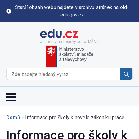
Starší obsah webu najdete v archivu stránek na old-
edu.gov.cz
Jednotný metodický portál MŠMT
Se
for
Domů
»
Informace pro školy k novele zákoníku práce
Informace pro školy k