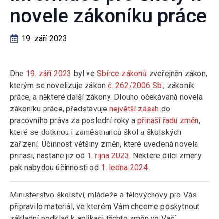
novele zákoníku práce
19. září 2023
Dne
19. září 2023
byl ve
Sbírce zákonů
zveřejněn zákon,
kterým se novelizuje zákon
č. 262/2006 Sb.
, zákoník
práce, a některé další zákony. Dlouho očekávaná novela
zákoníku práce, představuje
největší zásah
do
pracovního práva za poslední roky a
přináší řadu změn
,
které se dotknou i zaměstnanců škol a školských
zařízení. Účinnost většiny změn, které uvedená novela
přináší, nastane již od
1. října 2023
. Některé dílčí změny
pak nabydou účinnosti od
1. ledna 2024
.
Ministerstvo školství, mládeže a tělovýchovy pro Vás
připravilo materiál, ve kterém Vám chceme poskytnout
základní podklad k aplikaci těchto změn ve Vaší