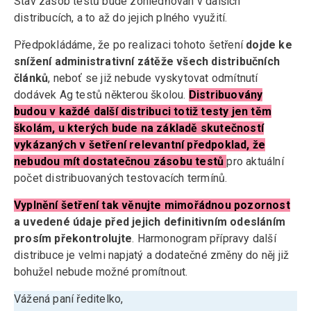
Stav zásob testů bude zohledňován v dalších
distribucích, a to až do jejich plného využití.
Předpokládáme, že po realizaci tohoto šetření
dojde ke
snížení administrativní zátěže všech distribučních
článků
, neboť se již nebude vyskytovat odmítnutí
dodávek Ag testů některou školou.
Distribuovány
budou v každé další distribuci totiž testy jen těm
školám, u kterých bude na základě skutečností
vykázaných v šetření relevantní předpoklad, že
nebudou mít dostatečnou zásobu testů
pro aktuální
počet distribuovaných testovacích termínů.
Vyplnění šetření tak věnujte mimořádnou pozornost
a uvedené údaje před jejich definitivním odesláním
prosím překontrolujte
. Harmonogram přípravy další
distribuce je velmi napjatý a dodatečné změny do něj již
bohužel nebude možné promítnout.
Vážená paní ředitelko,