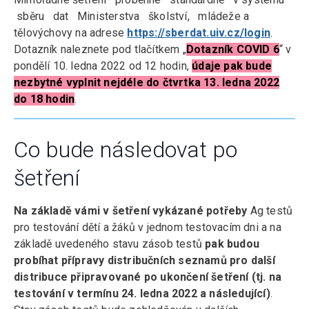
sběru dat Ministerstva školství, mládeže a
tělovýchovy na adrese
https://sberdat.uiv.cz/login
.
Dotazník naleznete pod tlačítkem „
Dotazník COVID 6
“ v
pondělí 10. ledna 2022 od 12 hodin,
údaje pak bude
nezbytné vyplnit nejdéle do čtvrtka 13. ledna 2022
do 18 hodin
.
Co bude následovat po
šetření
Na základě vámi v šetření vykázané potřeby
Ag testů
pro testování dětí a žáků v jednom testovacím dni a na
základě uvedeného stavu zásob testů
pak budou
probíhat přípravy distribučních seznamů pro další
distribuce připravované po ukončení šetření (tj. na
testování v termínu 24. ledna 2022 a následující)
.