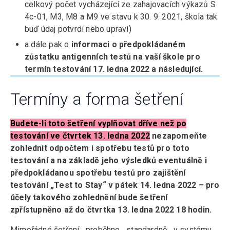
celkový počet vycházející ze zahajovacích výkazů S
4c-01, M3, M8 a M9 ve stavu k 30. 9. 2021, škola tak
buď údaj potvrdí nebo upraví)
a dále pak o
informaci o předpokládaném
zůstatku antigenních testů na vaší škole pro
termín testování 17. ledna 2022 a následující.
Termíny a forma šetření
Budete-li toto šetření vyplňovat dříve než po
testování ve čtvrtek 13. ledna 2022
nezapomeňte
zohlednit odpočtem i spotřebu testů pro toto
testování a na základě jeho výsledků eventuálně i
předpokládanou spotřebu testů pro zajištění
testování „Test to Stay“ v pátek 14. ledna 2022 – pro
účely takového zohlednění bude šetření
zpřístupněno až do čtvrtka 13. ledna 2022 18 hodin.
Mimořádné šetření proběhne standardně v systému