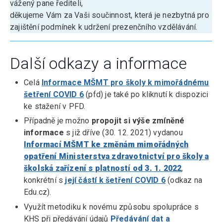
vážený pane řediteli,
děkujeme Vám za Vaši součinnost, která je nezbytná pro
zajištění podmínek k udržení prezenčního vzdělávání.
Další odkazy a informace
Celá
Informace MŠMT pro školy k mimořádnému
šetření COVID 6
(pfd) je také po kliknutí k dispozici
ke stažení v PFD.
Případně je možno
propojit si výše zmíněné
informace
s již dříve (30. 12. 2021) vydanou
Informací MŠMT ke změnám mimořádných
opatření Ministerstva zdravotnictví pro školy a
školská zařízení s platností od 3. 1. 2022
,
konkrétní s
její částí k šetření COVID 6
(odkaz na
Edu.cz).
Využít metodiku k novému způsobu spolupráce s
KHS při předávání údajů
Předávání dat a