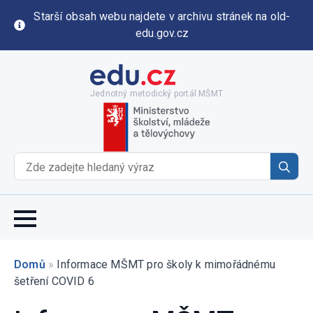
Starší obsah webu najdete v archivu stránek na old-
edu.gov.cz
Jednotný metodický portál MŠMT
Se
for
Domů
»
Informace MŠMT pro školy k mimořádnému
šetření COVID 6