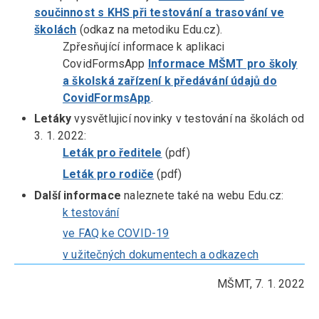
součinnost s KHS při testování a trasování ve
školách
(odkaz na metodiku Edu.cz).
Zpřesňující informace k aplikaci
CovidFormsApp
Informace MŠMT pro školy
a školská zařízení k předávání údajů do
CovidFormsApp
.
Letáky
vysvětlujicí novinky v testování na školách od
3. 1. 2022:
Leták pro ředitele
(pdf)
Leták pro rodiče
(pdf)
Další informace
naleznete také na webu Edu.cz:
k testování
ve FAQ ke COVID-19
v užitečných dokumentech a odkazech
MŠMT, 7. 1. 2022