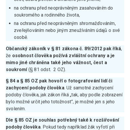
na ochranu před neoprávněným zasahováním do
soukromého a rodinného života,
na ochranu před neoprávněným shromažďováním,
zveřejňováním nebo jiným zneužíváním údajů o své
osobě.
Občanský zákoník v § 81 zákona č. 89/2012 pak říká
,
že
osobnost člověka požívá zvláštní ochrany a je
mimo jiné chráněna také jeho vážnost, čest a
soukromí
(§ 81 odst. 2 OZ).
§ 84 a § 85 OZ pak hovoří o fotografování lidí či
zachycení podoby člověka
. Už samotné zachycení
podoby člověka, jak zákon říká „tak, aby podle zobrazení
bylo možné určit jeho totožnost”, je možné jen s jeho
svolením.
Dle § 85 OZ je souhlas potřebný také k rozšiřování
podoby člověka
. Pokud tedy například žák vyfotí při