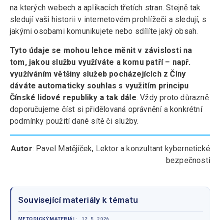
na kterých webech a aplikacích třetích stran. Stejně tak
sledují vaši historii v internetovém prohlížeči a sledují, s
jakými osobami komunikujete nebo sdílíte jaký obsah.
Tyto údaje se mohou lehce měnit v závislosti na
tom, jakou službu využíváte a komu patří – např.
využíváním většiny služeb pocházejících z Číny
dáváte automaticky souhlas s využitím principu
Čínské lidové republiky a tak dále
. Vždy proto důrazně
doporučujeme číst si přidělovaná oprávnění a konkrétní
podmínky použití dané sítě či služby.
Autor
: Pavel Matějíček, Lektor a konzultant kybernetické
bezpečnosti
Související materiály k tématu
METODICKÝ MATERIÁL
12. 5. 2026