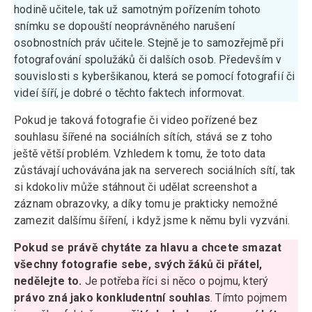
hodině učitele, tak už samotným pořízením tohoto
snímku se dopouští neoprávněného narušení
osobnostních práv učitele. Stejně je to samozřejmě při
fotografování spolužáků či dalších osob. Především v
souvislosti s kyberšikanou, která se pomocí fotografií či
videí šíří, je dobré o těchto faktech informovat.
Pokud je taková fotografie či video pořízené bez
souhlasu šířené na sociálních sítích, stává se z toho
ještě větší problém. Vzhledem k tomu, že toto data
zůstávají uchovávána jak na serverech sociálních sítí, tak
si kdokoliv může stáhnout či udělat screenshot a
záznam obrazovky, a díky tomu je prakticky nemožné
zamezit dalšímu šíření, i když jsme k němu byli vyzváni.
Pokud se právě chytáte za hlavu a chcete smazat
všechny fotografie sebe, svých žáků či přátel,
nedělejte to.
Je potřeba říci si něco o pojmu, který
právo zná jako konkludentní souhlas
. Tímto pojmem