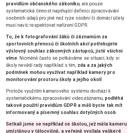
pravidlům občanského zákoníku
, ale pouze
systematická činnost naplňující definici zpracovávání
osobních údajů pro jiné než ryze osobní či domácí účely
musí navíc respektovat nařízení GDPR.
To, že k fotografování žáků či záznamům za
sportovních přenosů či školních akcí potřebujete
výslovný souhlas zákonných zástupců, jistě všichni
víme
. Nicméně často se potkáváme se situací, kdy si
školy nevědí rady například s tím,
zda a za jakých
podmínek mohou využívat například kamery pro
monitorování prostoru školy a jejího okolí
.
Protože využitím kamerového systému dochází k
systematickému zpracovávání videozáznamu,
podléhá
takové použití pravidlům GDPR
a měli byste tak mít
informovaný a písemný souhlas dotyčných osob
.
Setkali jsme se například se školou, jež měla kameru
umístěnou v tělocvičně, a veřejně vysílala veškeré