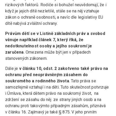
rizikových faktorů. Rodiče si bohužel neuvědomují, že i
když je jejich dítě nezletilé, stále se na něj vztahuje
zákon o ochraně osobnosti, a navíc dle legislativy EU
dítě nabývá zvláštní ochrany.
Právům dětí se v Listině základních práv a svobod
věnuje například článek 7, který říká, že
nedotknutelnost osoby a jejího soukromí je
zaručena
. Omezena může být jen v případech
stanovených zákonem.
Dále je
v článku 10, odst. 2 zakotveno také právo na
ochranu před neoprávněným zásahem do
soukromého a rodinného života
. Tato práva se
samozřejmě vztahují i na děti. Tuto skutečnost potvrzuje
i Úmluva, která dětem právo na soukromý život, na
zdržení se zásahu do něj ze strany jiných osob a na
ochranu proti takovýmto případným zásahům, přiznává
v článku 16. Zajímavý je také § 875. V jeho prvním