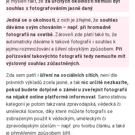
je myšlen fakt, že
za určitých okolností nemusí být
souhlas s fotografováním jasně daný
.
Jedná se o okolnosti
, z nich je zřejmé, že
souhlas
dáváme svým chováním – např. při hromadné
fotografii na svatbě.
Zároveň zde platí také to, že
automaticky dáváme k takové fotografii i souhlas k
jejímu rozmnožování a šíření obvyklým způsobem.
Při
pořizování takovýchto fotografii tedy nemusíte mít
výslovný souhlas zúčastněných.
Zda sem patří i
šíření na sociálních sítích
, není dle
právních výkladů zcela jasné, a tak
nic určitě nezkazíte,
pokud budete dotyčné o záměru zveřejnit fotografii
na nějaké online platformě informovat
. Samostatnou
kategorií je potom takzvaná zpravodajská, vědecká či
umělecká licence, díky které můžete fotografii se
zobrazeným použít k vědeckým, uměleckým či
zpravodajským účelům – např. pro tvorbu článku, a také
je přiměřeným způsobem šířit.