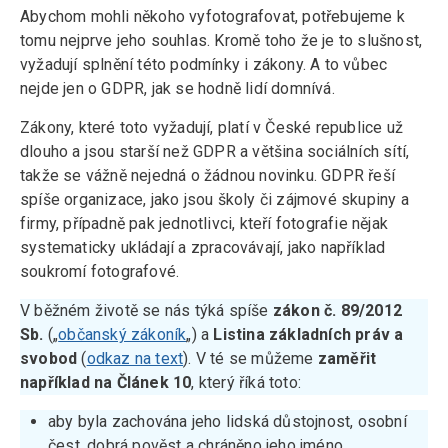
Abychom mohli někoho vyfotografovat, potřebujeme k
tomu nejprve jeho souhlas. Kromě toho že je to slušnost,
vyžadují splnění této podmínky i zákony. A to vůbec
nejde jen o GDPR, jak se hodně lidí domnívá.
Zákony, které toto vyžadují, platí v České republice už
dlouho a jsou starší než GDPR a většina sociálních sítí,
takže se vážně nejedná o žádnou novinku. GDPR řeší
spíše organizace, jako jsou školy či zájmové skupiny a
firmy, případně pak jednotlivci, kteří fotografie nějak
systematicky ukládají a zpracovávají, jako například
soukromí fotografové.
V běžném životě se nás týká spíše
zákon č. 89/2012
Sb.
(„
občanský zákoník
„) a
Listina základních práv a
svobod
(
odkaz na text
). V té se můžeme
zaměřit
například na Článek 10
, který říká toto:
aby byla zachována jeho lidská důstojnost, osobní
čest, dobrá pověst a chráněno jeho jméno,