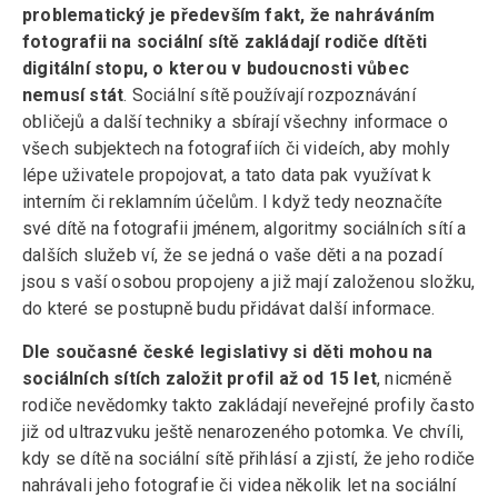
problematický je především fakt, že nahráváním
fotografii na sociální sítě zakládají rodiče dítěti
digitální stopu, o kterou v budoucnosti vůbec
nemusí stát
. Sociální sítě používají rozpoznávání
obličejů a další techniky a sbírají všechny informace o
všech subjektech na fotografiích či videích, aby mohly
lépe uživatele propojovat, a tato data pak využívat k
interním či reklamním účelům. I když tedy neoznačíte
své dítě na fotografii jménem, algoritmy sociálních sítí a
dalších služeb ví, že se jedná o vaše děti a na pozadí
jsou s vaší osobou propojeny a již mají založenou složku,
do které se postupně budu přidávat další informace.
Dle současné české legislativy si děti mohou na
sociálních sítích založit profil až od 15 let
, nicméně
rodiče nevědomky takto zakládají neveřejné profily často
již od ultrazvuku ještě nenarozeného potomka. Ve chvíli,
kdy se dítě na sociální sítě přihlásí a zjistí, že jeho rodiče
nahrávali jeho fotografie či videa několik let na sociální