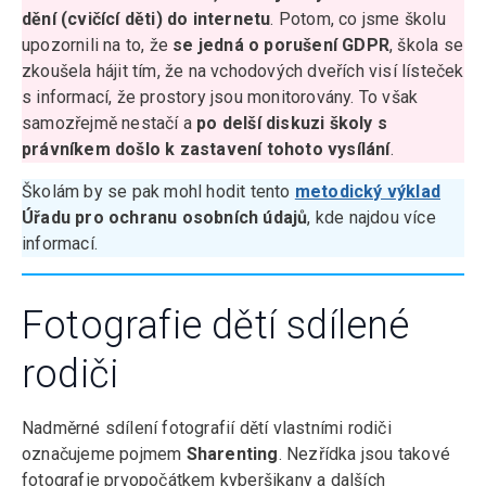
dění (cvičící děti) do internetu
. Potom, co jsme školu
upozornili na to, že
se jedná o porušení GDPR
, škola se
zkoušela hájit tím, že na vchodových dveřích visí lísteček
s informací, že prostory jsou monitorovány. To však
samozřejmě nestačí a
po delší diskuzi školy s
právníkem došlo k zastavení tohoto vysílání
.
Školám by se pak mohl hodit tento
metodický výklad
Úřadu pro ochranu osobních údajů
, kde najdou více
informací.
Fotografie dětí sdílené
rodiči
Nadměrné sdílení fotografií dětí vlastními rodiči
označujeme pojmem
Sharenting
. Nezřídka jsou takové
fotografie prvopočátkem kyberšikany a dalších