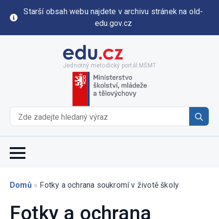
Starší obsah webu najdete v archivu stránek na old-
edu.gov.cz
Jednotný metodický portál MŠMT
Se
for
Domů
»
Fotky a ochrana soukromí v životě školy
Fotky a ochrana