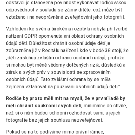
odstavci je stanovena povinnost vykonávat rodičovskou
odpovědnost v souladu se zájmy dítěte, což může být
vztaženo i na neoprávněné zveřejňování jeho fotografií.
Vzhledem ke svému širokému rozptylu nebyla při tvorbě
nařízení GDPR opomenuta ani oblast ochrany osobních
údajů dětí. Důležitost chránit osobní údaje dětí je
zdůrazněna již v Recitálu nařízení, kde v bodě 38 stojí, že
„děti zasluhují zvláštní ochranu osobních údajů, protože
si mohou být méně vědomy dotčených rizik, důsledků a
záruk a svých práv v souvislosti se zpracováním
osobních údajů. Tato zvláštní ochrana by se měla
zejména vztahovat na používání osobních údajů dětí.”
Rodiče by proto měli mít na mysli, že v první řadě by
měli chránit soukromí svých dětí
, minimálně do chvíle,
než si o něm budou schopni rozhodovat sami, a jejich
fotografie bez jejich souhlasu nezveřejňovat.
Pokud se na to podíváme mimo právní rámec,