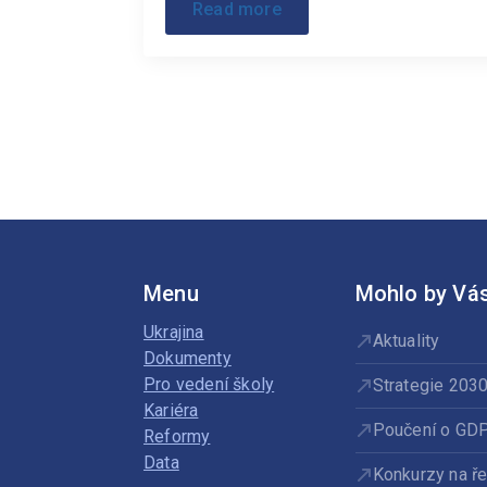
Read more
Menu
Mohlo by Vás
Ukrajina
Aktuality
Dokumenty
Pro vedení školy
Strategie 203
Kariéra
Poučení o GD
Reformy
Data
Konkurzy na ře