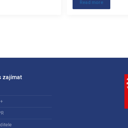
Read more
 zajímat
0+
PR
ditele