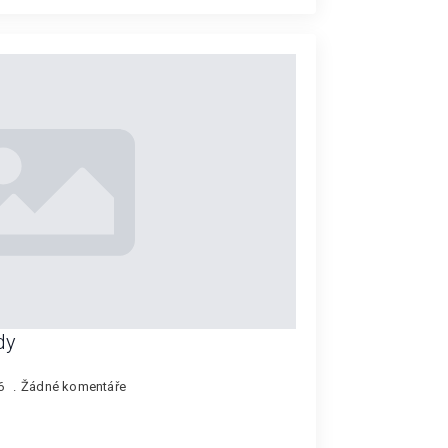
dy
26
Žádné komentáře