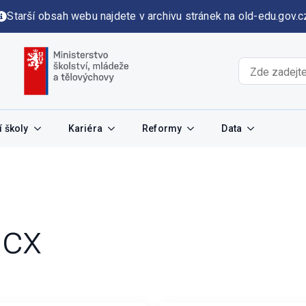
Starší obsah webu najdete v archivu stránek na old-edu.gov.c
 školy
Kariéra
Reformy
Data
cx