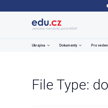
Jednotný metodický portál MŠMT
Ukrajina
Dokumenty
Pro vedení
File Type:
do