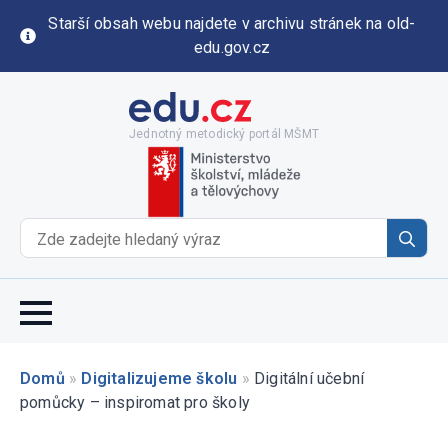
Starší obsah webu najdete v archivu stránek na old-
edu.gov.cz
Jednotný metodický portál MŠMT
Se
for
Domů
»
Digitalizujeme školu
»
Digitální učební
pomůcky – inspiromat pro školy